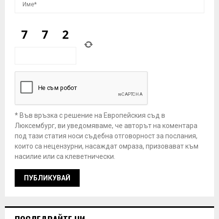
* Във връзка с решение на Европейския съд в
Люксембург, ви уведомяваме, че авторът на коментара
под тази статия носи съдебна отговорност за послания,
които са нецензурни, насаждат омраза, призовават към
насилие или са клеветнически.