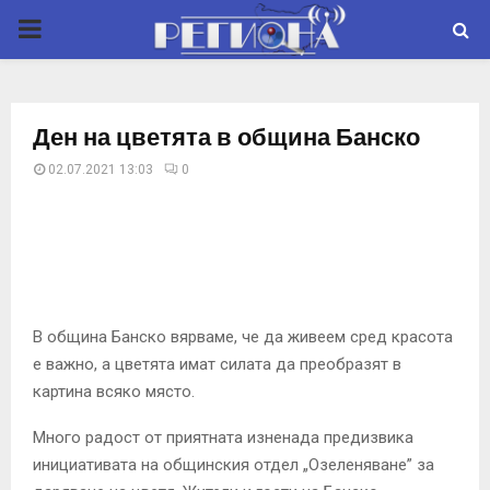
P
R
Ден на цветята в община Банско
I
02.07.2021 13:03
0
M
A
R
В община Банско вярваме, че да живеем сред красота
е важно, а цветята имат силата да преобразят в
Y
картина всяко място.
Много радост от приятната изненада предизвика
M
инициативата на общинския отдел „Озеленяване” за