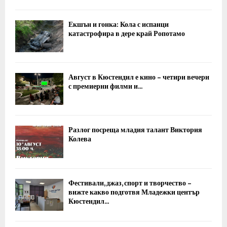
Екшън и гонка: Кола с испанци
катастрофира в дере край Ропотамо
Август в Кюстендил е кино – четири вечери
с премиерни филми и...
Разлог посреща младия талант Виктория
Колева
Фестивали, джаз, спорт и творчество –
вижте какво подготвя Младежки център
Кюстендил...