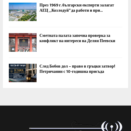
През 1969 г. български експерти залагат
АЕЦ „Козлодуй“ да работи и при...
Сметната палата започна проверка за
конфликт на интереси на Делян Пеевски
След Бобов дол – право в гръцки затвор!
Петричанин с 10-годишна присъда