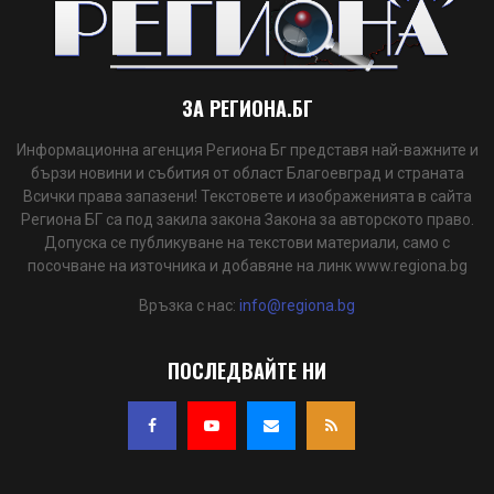
ЗА РЕГИОНА.БГ
Информационна агенция Региона Бг представя най-важните и
бързи новини и събития от област Благоевград и страната
Всички права запазени! Текстовете и изображенията в сайта
Региона БГ са под закила закона Закона за авторското право.
Допуска се публикуване на текстови материали, само с
посочване на източника и добавяне на линк www.regiona.bg
Връзка с нас:
info@regiona.bg
ПОСЛЕДВАЙТЕ НИ