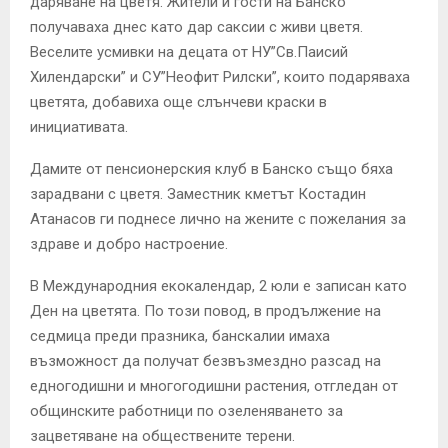
даряване на цветя. Жители и гости на Банско
E
получаваха днес като дар саксии с живи цветя.
Веселите усмивки на децата от НУ”Св.Паисий
N
Хилендарски” и СУ”Неофит Рилски”, които подаряваха
цветята, добавиха още слънчеви краски в
U
инициативата.
Дамите от пенсионерския клуб в Банско също бяха
зарадвани с цветя. Заместник кметът Костадин
Атанасов ги поднесе лично на жените с пожелания за
здраве и добро настроение.
В Международния екокалендар, 2 юли е записан като
Ден на цветята. По този повод, в продължение на
седмица преди празника, банскалии имаха
възможност да получат безвъзмездно разсад на
едногодишни и многогодишни растения, отгледан от
общинските работници по озеленяването за
зацветяване на обществените терени.