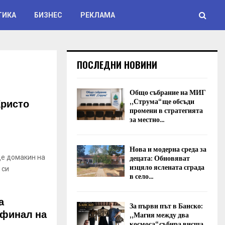
ТИКА
БИЗНЕС
РЕКЛАМА
ПОСЛЕДНИ НОВИНИ
Общо събрание на МИГ
Христо
„Струма“ ще обсъди
промени в стратегията
за местно...
Нова и модерна среда за
децата: Обновяват
де домакин на
изцяло яслената сграда
 си
в село...
а
За първи път в Банско:
 финал на
„Магия между два
космоса“ събира висша