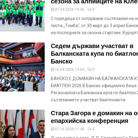
сезона за алпийците на Юле
07.04.2026 15:55
0
С поредица от оспорвани състезания на 
писта „Томба“, от 30 март до 3 април Банс
на последните за сезона стартове. Курорт
Седем държави участват в
Балканската купа по биатло
Банско
16.03.2026 13:03
0
БАНСКО Е ДОМАКИН НА БАЛКАНСКАТА К
БИАТЛОН 2026 В Банско официално беше 
Регионалната Балканска купа по биатлон 
състезанието участват биатлонисти
Стара Загора е домакин на 
епархийска конференция
07.10.2025 11:40
0