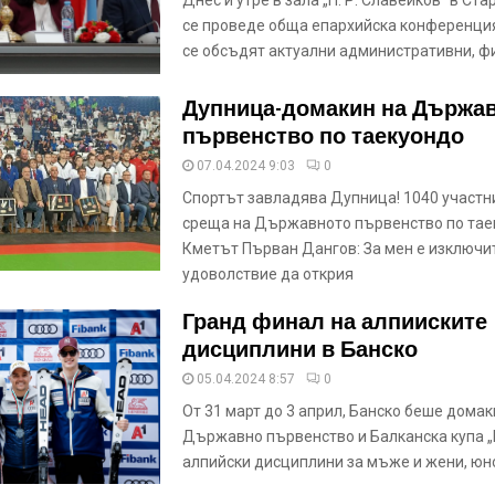
Днес и утре в зала „П. Р. Славейков“ в Ст
се проведе обща епархийска конференция
се обсъдят актуални административни, ф
Дупница-домакин на Държа
първенство по таекуондо
07.04.2024 9:03
0
Спортът завладява Дупница! 1040 участн
среща на Държавното първенство по тае
Кметът Първан Дангов: За мен е изключит
удоволствие да открия
Гранд финал на алпииските
дисциплини в Банско
05.04.2024 8:57
0
От 31 март до 3 април, Банско беше домак
Държавно първенство и Балканска купа „
алпийски дисциплини за мъже и жени, ю