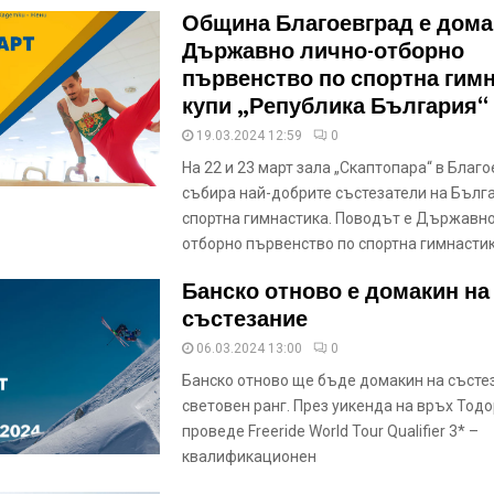
Община Благоевград е дома
Държавно лично-отборно
първенство по спортна гимн
купи „Република България“
19.03.2024 12:59
0
На 22 и 23 март зала „Скаптопара“ в Благ
събира най-добрите състезатели на Бълг
спортна гимнастика. Поводът е Държавно
отборно първенство по спортна гимнасти
Банско отново е домакин на
състезание
06.03.2024 13:00
0
Банско отново ще бъде домакин на състе
световен ранг. През уикенда на връх Тодо
проведе Freeride World Tour Qualifier 3* –
квалификационен