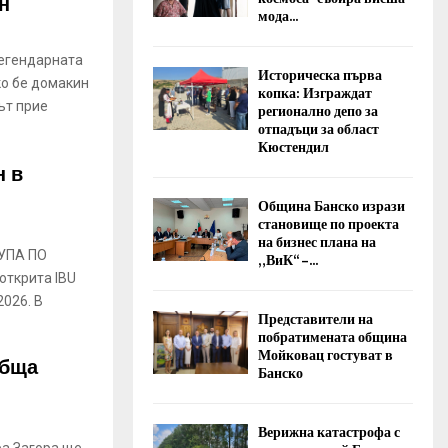
н
мода...
легендарната
Историческа първа
ко бе домакин
копка: Изграждат
ът прие
регионално депо за
отпадъци за област
Кюстендил
н в
Община Банско изрази
становище по проекта
на бизнес плана на
УПА ПО
„ВиК“ –...
открита IBU
2026. В
Представители на
побратимената община
Мойковац гостуват в
обща
Банско
Верижна катастрофа с