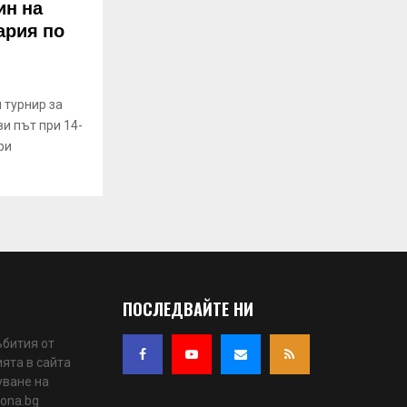
ин на
ария по
 турнир за
ви път при 14-
ри
ПОСЛЕДВАЙТЕ НИ
ъбития от
ята в сайта
уване на
iona.bg