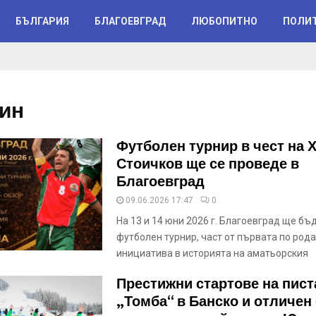
БЪЛГАРИЯ
БЛАГОЕВГРАД
ЛЮБОПИТНО
ПОЛИ
ин
Футболен турнир в чест на 
Стоичков ще се проведе в
Благоевград
09.06.2026 17:47
0
На 13 и 14 юни 2026 г. Благоевград ще бъ
футболен турнир, част от първата по рода
инициатива в историята на аматьорския
Престижни стартове на пист
„Томба“ в Банско и отличен