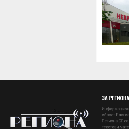
ЗА РЕГИОНА
Информационн
област Благое
Региона БГ са
текстови мате