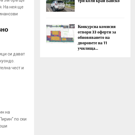
три коли край Банско
ара Загора ще
. На нея ще
инансови
Конкурсна комисия
вно
отвори 33 оферти за
обновяването на
дворовете на 11
училища...
ици си дават
куондо.
елна чест и
ин на
Пирин“ по ски
ноши