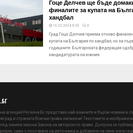
Гоце Делчев ще бъде домак
финалите за купата на Бълг
хандбал
16.02.2024 8:55
0
Град Гоце Делчев приема отново финален
купата на България по хандбал, но за пър
годишните. Българската федерация одоб
кандидатурата на южния
.БГ
а агенция Региона Бг представя най-важните и бързи новини и с
вград и страната Всички права запазени! Текстовете и изображени
 под закила закона Закона за авторското право. Допуска се публик
риали, само с посочване на източника и добавяне на линк www.reg