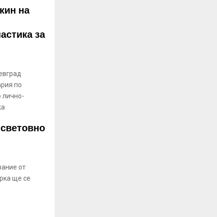
кин на
астика за
оевград
ария по
 лично-
ка
 световно
зание от
рка ще се