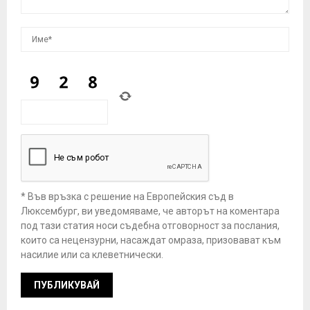
* Във връзка с решение на Европейския съд в
Люксембург, ви уведомяваме, че авторът на коментара
под тази статия носи съдебна отговорност за послания,
които са нецензурни, насаждат омраза, призовават към
насилие или са клеветнически.