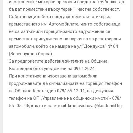
изоставените моторни превозни средства трябваше да
бъдат преместени върху терен – частна собственост.
Собствениците бяха предупредени със стикер за
преместването им. Автомобилите, чиито собственици
не са изпълнили горецитираното задължение се
преместват принудително на паркинга за репатрирани
автомобили, който се намира на ул.“Дондуков“ № 64
(Зеленчукова борса).
За предприетите действия жителите на Община
Кюстендил бяха уведомени на 09.01.2024 г.
При констатирани изоставени автомобили
продължавайте да сигнализирате на горещия телефон
на Oбщина Кюстендил 078/ 55-12-11, на дежурния
телефон на ОП „Управление на общински имоти“- 078/
55- 05 -95, както и на e-mail:
kmetavichuva@kustendil.bg