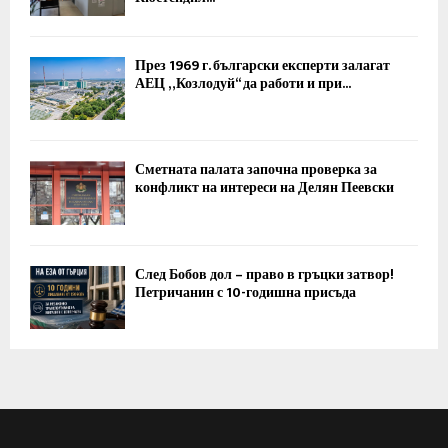
През 1969 г. български експерти залагат
АЕЦ „Козлодуй“ да работи и при...
Сметната палата започна проверка за
конфликт на интереси на Делян Пеевски
След Бобов дол – право в гръцки затвор!
Петричанин с 10-годишна присъда