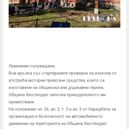
E
N
U
Уважаеми съграждани,
Във връзка със стартиралите проверки за излезли от
употреба моторни превозни средства, които са
изоставени на общински или държавни терени,
Община Кюстендил започна принудителното им
преместване.
На основание чл. 26, ал. 2, т. 3 и ал. 3 от Наредбата за
организация и безопасност на автомобилното
движение на територията на Община Кюстендил