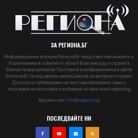
ЗА РЕГИОНА.БГ
Информационна агенция Региона Бг представя най-важните и
бързи новини и събития от област Благоевград и страната
Всички права запазени! Текстовете и изображенията в сайта
Региона БГ са под закила закона Закона за авторското право.
Допуска се публикуване на текстови материали, само с
посочване на източника и добавяне на линк www.regiona.bg
Връзка с нас:
info@regiona.bg
ПОСЛЕДВАЙТЕ НИ