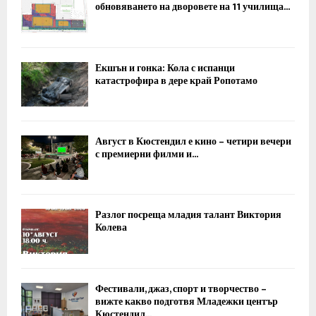
обновяването на дворовете на 11 училища...
Екшън и гонка: Кола с испанци
катастрофира в дере край Ропотамо
Август в Кюстендил е кино – четири вечери
с премиерни филми и...
Разлог посреща младия талант Виктория
Колева
Фестивали, джаз, спорт и творчество –
вижте какво подготвя Младежки център
Кюстендил...