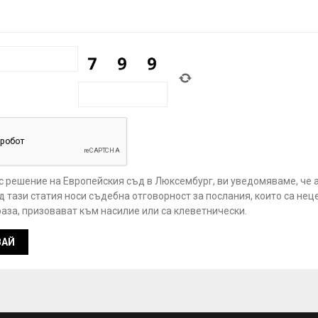
 с решение на Европейския съд в Люксембург, ви уведомяваме, че 
 тази статия носи съдебна отговорност за послания, които са нец
аза, призовават към насилие или са клеветнически.