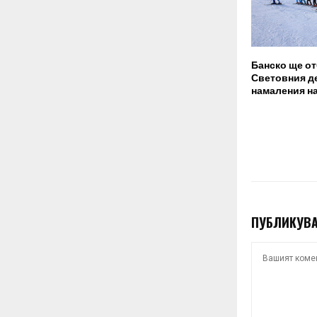
Банско ще о
Световния де
намаления на
ПУБЛИКУВА