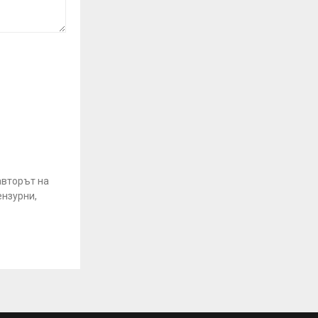
авторът на
ензурни,