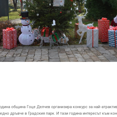
одина община Гоце Делчев организира конкурс за най-атракти
едно дръвче в Градския парк. И тази година интересът към кон