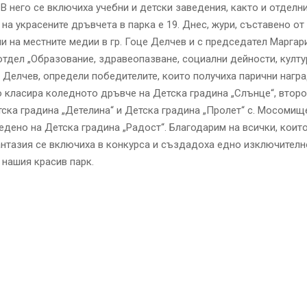
 В него се включиха учебни и детски заведения, както и отделни
на украсените дръвчета в парка е 19. Днес, жури, съставено от
и на местните медии в гр. Гоце Делчев и с председател Маргар
отдел „Образование, здравеопазване, социални дейности, култур
Делчев, определи победителите, които получиха парични награ
 класира коледното дръвче на Детска градина „Слънце“, второ
ска градина „Детелина“ и Детска градина „Пролет“ с. Мосомище
едено на Детска градина „Радост“. Благодарим на всички, коит
нтазия се включиха в конкурса и създадоха едно изключител
 нашия красив парк.