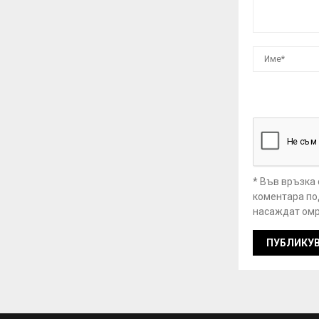
* Във връзка
коментара под
насаждат омр