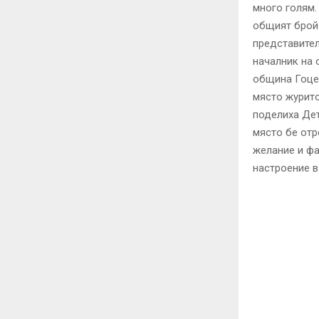
много голям.
общият брой 
представител
началник на 
община Гоце 
място журито
поделиха Дет
място бе отр
желание и фа
настроение в