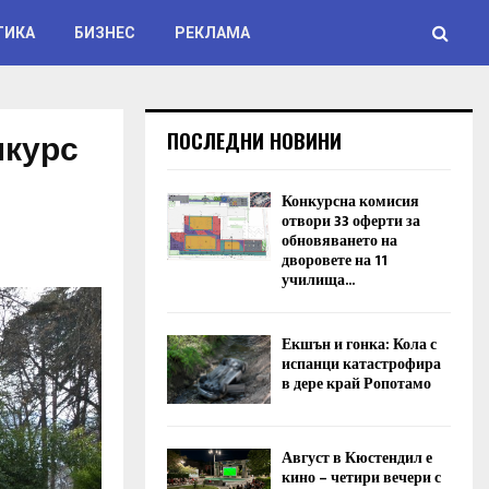
ТИКА
БИЗНЕС
РЕКЛАМА
нкурс
ПОСЛЕДНИ НОВИНИ
Конкурсна комисия
отвори 33 оферти за
обновяването на
дворовете на 11
училища...
Екшън и гонка: Кола с
испанци катастрофира
в дере край Ропотамо
Август в Кюстендил е
кино – четири вечери с