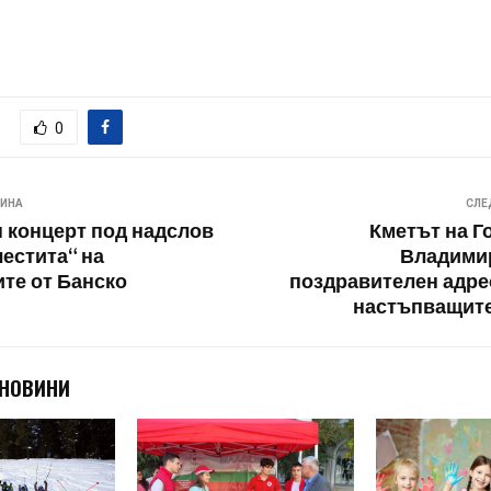
0
ВИНА
СЛЕ
 концерт под надслов
Кметът на Г
честита“ на
Владимир
те от Банско
поздравителен адре
настъпващите
 НОВИНИ