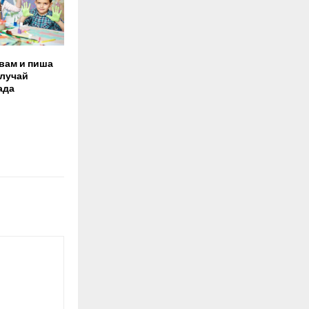
вам и пиша
случай
ада