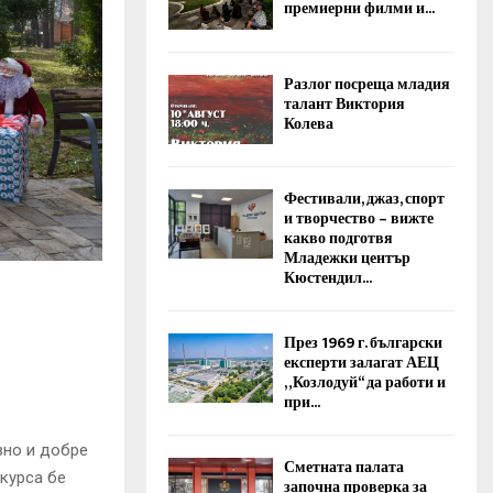
премиерни филми и...
Разлог посреща младия
талант Виктория
Колева
Фестивали, джаз, спорт
и творчество – вижте
какво подготвя
Младежки център
Кюстендил...
През 1969 г. български
експерти залагат АЕЦ
„Козлодуй“ да работи и
при...
вно и добре
Сметната палата
курса бе
започна проверка за