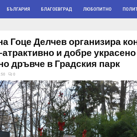
БЪЛГАРИЯ
БЛАГОЕВГРАД
ЛЮБОПИТНО
ПОЛИ
а Гоце Делчев организира ко
й-атрактивно и добре украсено
но дръвче в Градския парк
:50
0