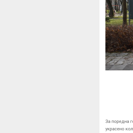
За поредна г
украсено кол