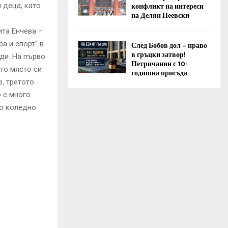
конфликт на интереси
 деца, като
на Делян Пеевски
ита Енчева –
а и спорт“ в
След Бобов дол – право
в гръцки затвор!
ди. На първо
Петричанин с 10-
то място си
годишна присъда
, третото
о с много
но коледно