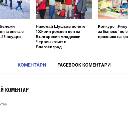
тбележи
Николай Шушков почете
Конкурс „Рису
н на снега с
102-рия рожден ден на
за Банско“ по 
 25 януари
Българския младежки
празника на гр
Червен кръст в
Благоевград
КОМЕНТАРИ
FACEBOOK КОМЕНТАРИ
Й КОМЕНТАР