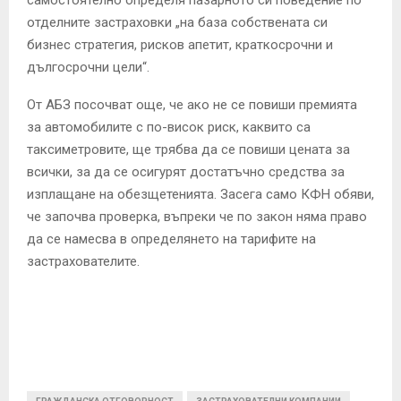
отделните застраховки „на база собствената си
бизнес стратегия, рисков апетит, краткосрочни и
дългосрочни цели“.
От АБЗ посочват още, че ако не се повиши премията
за автомобилите с по-висок риск, каквито са
таксиметровите, ще трябва да се повиши цената за
всички, за да се осигурят достатъчно средства за
изплащане на обезщетенията. Засега само КФН обяви,
че започва проверка, въпреки че по закон няма право
да се намесва в определянето на тарифите на
застрахователите.