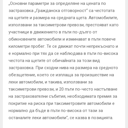
„Основни параметри за определяне на цената по
застраховка „Гражданска отговорност“ са честотата
на щетите и размера на средната щета. Автомобилите,
използвани за таксиметрови превози, престояват като
участници в движението в пъти по-дълго от
обикновените автомобили и изминават в пъти повече
километри пробег. Те се движат почти непрекъснато и
е нормално при тях да се наблюдава в пъти по-висока
честота на щетите от обичайната за този вид
застраховка. При сходни нива на размера на средното
обезщетение, което се изплаща за произшествие на
леки автомобили, и такива, използвани за
таксиметрови превози, и 20 пъти по-често настъпване
на застрахователни събития, необходимата премия за
покритие на риска при таксиметровите автомобили е
нормално да бъде в пъти по-висока от тази за
останалите леки автомобили“, се казва в позицията.