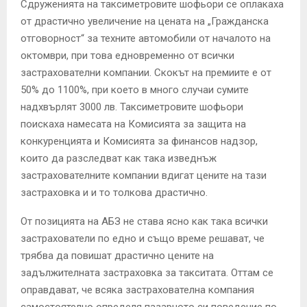
Сдруженията на таксиметровите шофьори се оплакаха
от драстично увеличение на цената на „Гражданска
отговорност“ за техните автомобили от началото на
октомври, при това едновременно от всички
застрахователни компании. Скокът на премиите е от
50% до 1100%, при което в много случаи сумите
надхвърлят 3000 лв. Таксиметровите шофьори
поискаха намесата на Комисията за защита на
конкуренцията и Комисията за финансов надзор,
които да разследват как така изведнъж
застрахователните компании вдигат цените на тази
застраховка и и то толкова драстично.
От позицията на АБЗ не става ясно как така всички
застрахователи по едно и също време решават, че
трябва да повишат драстично цените на
задължителната застраховка за такситата. Оттам се
оправдават, че всяка застрахователна компания
самостоятелно определя пазарното си поведение по