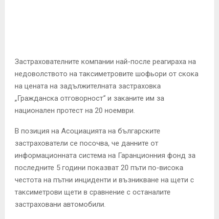
E
N
U
Застрахователните компании най-после реагираха на
недоволството на таксиметровите шофьори от скока
на цената на задължителната застраховка
„Гражданска отговорност“ и заканите им за
национален протест на 20 ноември.
В позиция на Асоциацията на българските
застрахователи се посочва, че данните от
информационната система на Гаранционния фонд за
последните 5 години показват 20 пъти по-висока
честота на пътни инциденти и възникване на щети с
таксиметрови щети в сравнение с останалите
застраховани автомобили.