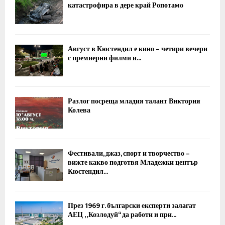
катастрофира в дере край Ропотамо
Август в Кюстендил е кино – четири вечери
с премиерни филми и...
Разлог посреща младия талант Виктория
Колева
Фестивали, джаз, спорт и творчество –
вижте какво подготвя Младежки център
Кюстендил...
През 1969 г. български експерти залагат
АЕЦ „Козлодуй“ да работи и при...