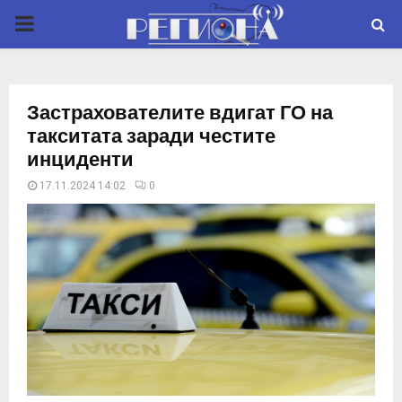
P
R
Застрахователите вдигат ГО на
I
такситата заради честите
инциденти
M
17.11.2024 14:02
0
A
R
Y
M