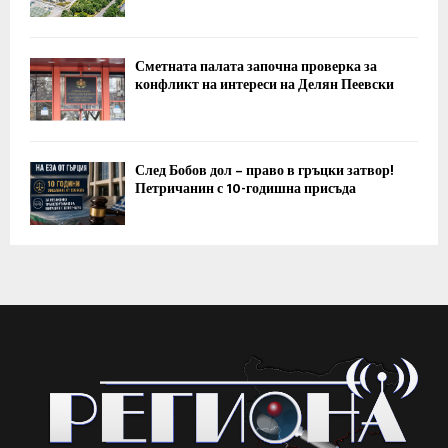
Сметната палата започна проверка за
конфликт на интереси на Делян Пеевски
След Бобов дол – право в гръцки затвор!
Петричанин с 10-годишна присъда