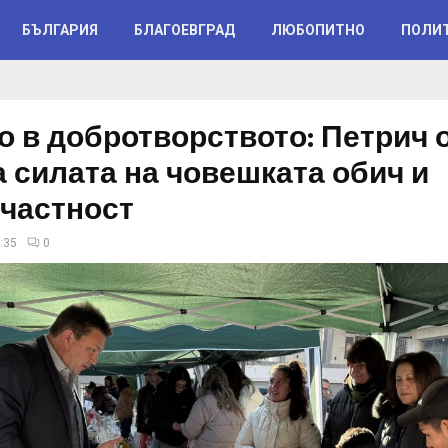
БЪЛГАРИЯ
БЛАГОЕВГРАД
ЛЮБОПИТНО
ПОЛИ
о в добротворството: Петрич 
а силата на човешката обич и
частност
:35
0