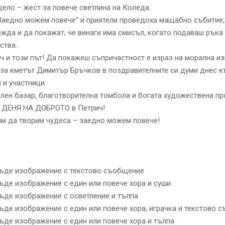
ело – жест за повече светлина на Коледа.
Заедно можем повече“ и приятели проведоха мащабно събитие,
жда и да покажат, че винаги има смисъл, когато подаваш ръка
ства.
ч и този път! Да покажеш съпричастност е израз на морална из
аза кметът Димитър Бръчков в поздравителните си думи днес 
 и участници.
лен базар, благотворителна томбола и богата художествена п
 ДЕНЯ НА ДОБРОТО в Петрич!
м да творим чудеса – заедно можем повече!