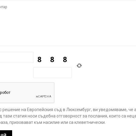
 с решение на Европейския съд в Люксембург, ви уведомяваме, че 
 тази статия носи съдебна отговорност за послания, които са нец
аза, призовават към насилие или са клеветнически.