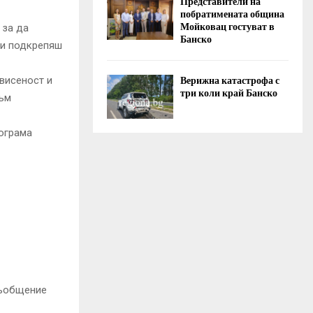
Представители на
побратимената община
Мойковац гостуват в
 за да
Банско
 и подкрепяш
Верижна катастрофа с
висеност и
три коли край Банско
към
рограма