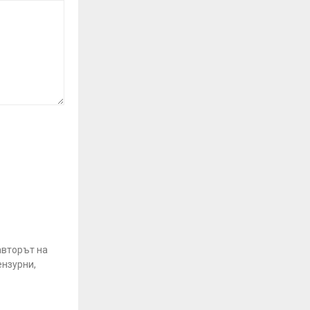
авторът на
ензурни,