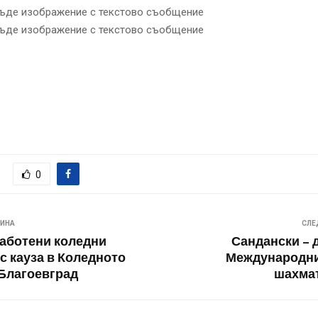
0
ВИНА
СЛЕ
аботени коледни
Сандански – 
с кауза в Коледното
Международни
 Благоевград
шахмат