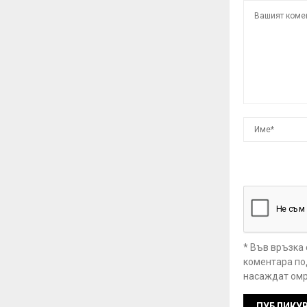
* Във връзка
коментара под
насаждат омр