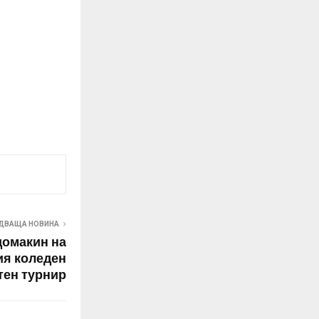
ДВАЩА НОВИНА
домакин на
я коледен
ен турнир