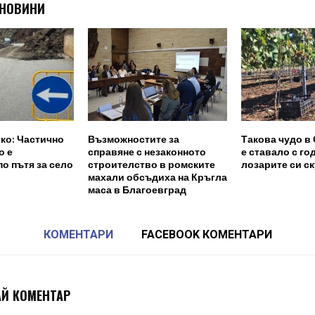
 НОВИНИ
ко: Частично
Възможностите за
Такова чудо в
о е
справяне с незаконното
е ставало с го
о пътя за село
строителство в ромските
лозарите си ск
махали обсъдиха на Кръгла
маса в Благоевград
КОМЕНТАРИ
FACEBOOK КОМЕНТАРИ
Й КОМЕНТАР