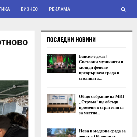
ТИКА
БИЗНЕС
РЕКЛАМА
отново
ПОСЛЕДНИ НОВИНИ
Банско е джаз!
Световни музиканти и
хиляди фенове
преврърнаха града в
столицата...
Общо събрание на МИГ
„Струма“ ще обсъди
промени в стратегията
за местно...
Нова и модерна среда за
децата: Обновяват