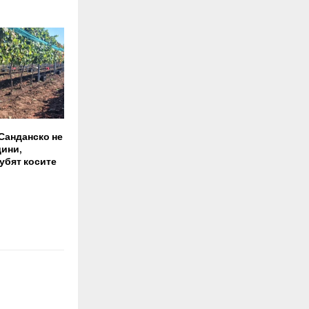
 Санданско не
дини,
убят косите