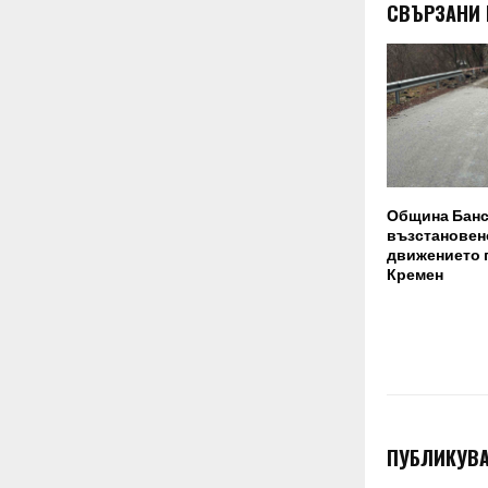
СВЪРЗАНИ
Община Банс
възстановен
движението п
Кремен
ПУБЛИКУВА