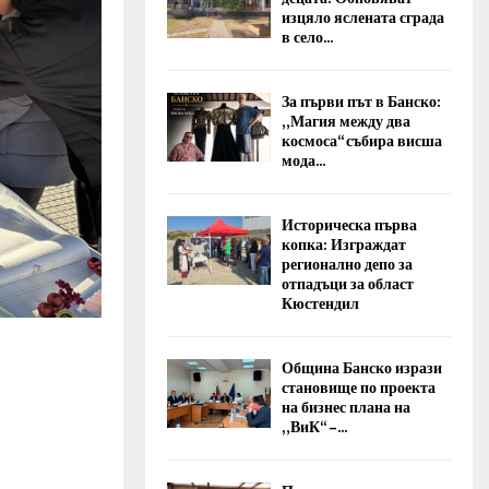
изцяло яслената сграда
в село...
За първи път в Банско:
„Магия между два
космоса“ събира висша
мода...
Историческа първа
копка: Изграждат
регионално депо за
отпадъци за област
Кюстендил
Община Банско изрази
становище по проекта
на бизнес плана на
„ВиК“ –...