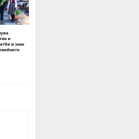
нува
тни и
атби в знак
семейните