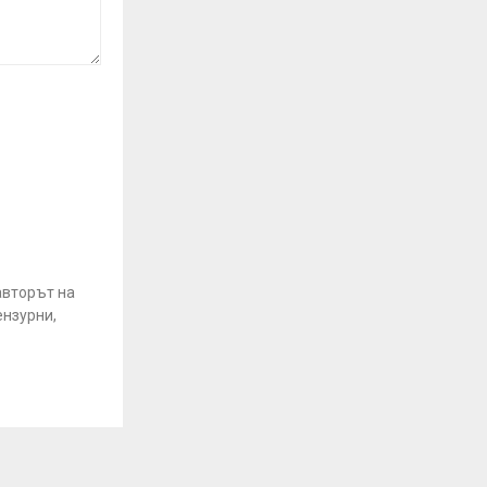
авторът на
ензурни,