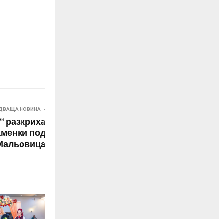
ДВАЩА НОВИНА
“ разкриха
аменки под
Мальовица