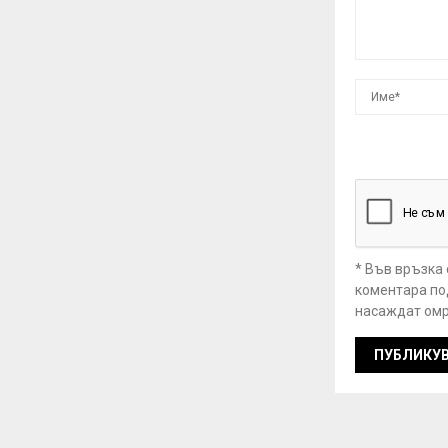
* Във връзка
коментара под
насаждат омр