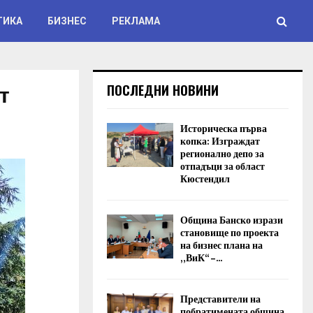
ТИКА
БИЗНЕС
РЕКЛАМА
т
ПОСЛЕДНИ НОВИНИ
Историческа първа
копка: Изграждат
регионално депо за
отпадъци за област
Кюстендил
Община Банско изрази
становище по проекта
на бизнес плана на
„ВиК“ –...
Представители на
побратимената община