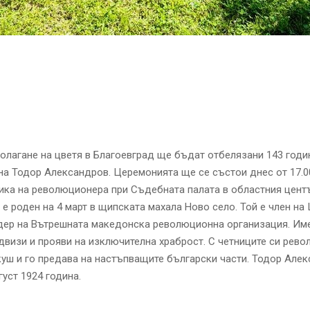
полагане на цветя в Благоевград ще бъдат отбелязани 143 годи
а Тодор Александров. Церемонията ще се състои днес от 17.0
ка на революционера при Съдебната палата в областния цент
е роден на 4 март в щипската махала Ново село. Той е член на
дер на Вътрешната македонска революционна организация. Име
двизи и прояви на изключителна храброст. С четниците си рев
уш и го предава на настъпващите български части. Тодор Алек
густ 1924 година.