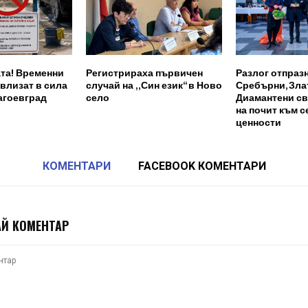
та! Временни
Регистрираха първичен
Разлог отпраз
влизат в сила
случай на „Син език“ в Ново
Сребърни, Зла
агоевград
село
Диамантени св
на почит към 
ценности
КОМЕНТАРИ
FACEBOOK КОМЕНТАРИ
Й КОМЕНТАР