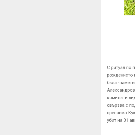
С ритуал по 
рождението н
бюст-паметни
Александров 
комитет и ли
свързва с по
превзема Кук
убит на 31 ав