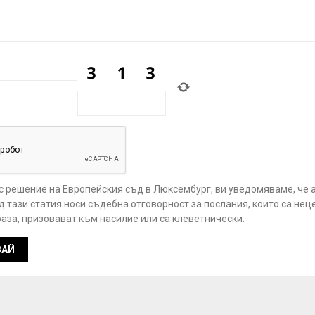
 с решение на Европейския съд в Люксембург, ви уведомяваме, че 
 тази статия носи съдебна отговорност за послания, които са нец
аза, призовават към насилие или са клеветнически.