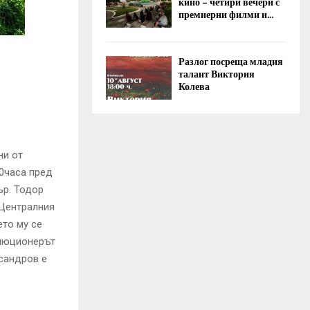
кино – четири вечери с
премиерни филми и...
Разлог посреща младия
талант Виктория
Колева
ни от
0часа пред
ър. Тодор
 Централния
то му се
олюционерът
сандров е