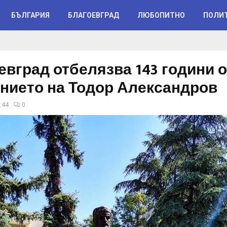
БЪЛГАРИЯ
БЛАГОЕВГРАД
ЛЮБОПИТНО
ПОЛИ
евград отбелязва 143 години о
нието на Тодор Александров
:44
0