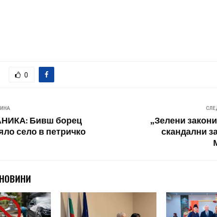
0
ВИНА
СЛЕ
НИКА: Бивш борец
„Зелени закони
яло село в петричко
скандални з
 НОВИНИ