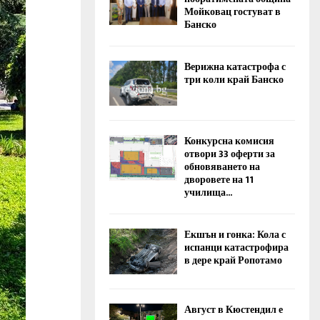
Мойковац гостуват в
Банско
Верижна катастрофа с
три коли край Банско
Конкурсна комисия
отвори 33 оферти за
обновяването на
дворовете на 11
училища...
Екшън и гонка: Кола с
испанци катастрофира
в дере край Ропотамо
Август в Кюстендил е