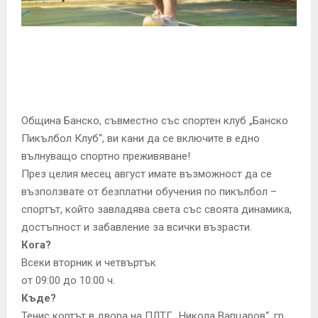
E
N
U
Община Банско, съвместно със спортен клуб „Банско
Пикълбол Клуб“, ви кани да се включите в едно
вълнуващо спортно преживяване!
През целия месец август имате възможност да се
възползвате от безплатни обучения по пикълбол –
спортът, който завладява света със своята динамика,
достъпност и забавление за всички възрасти.
Кога?
Всеки вторник и четвъртък
от 09:00 до 10:00 ч.
Къде?
Тенис кортът в двора на ПЛТГ „Никола Вапцаров“, гр.