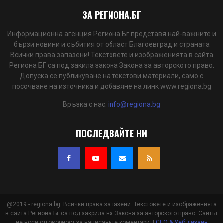
ЗА РЕГИОНА.БГ
Информационна агенция Региона Бг представя най-важните и
бързи новини и събития от област Благоевград и страната
Всички права запазени! Текстовете и изображенията в сайта
Региона БГ са под закила закона Закона за авторското право.
Допуска се публикуване на текстови материали, само с
посочване на източника и добавяне на линк www.regiona.bg
Връзка с нас:
info@regiona.bg
ПОСЛЕДВАЙТЕ НИ
@2019 - regiona.bg. Всички права запазени. Текстовете и изображенията
в сайта Региона Бг са под закрила на Закона за авторското право. Сайтът
не носи отговорност за написаните коментари. |
СЕО & Уеб дизайн