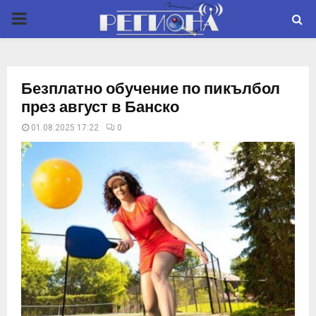
P
R
Безплатно обучение по пикълбол
I
през август в Банско
01.08.2025 17:22
0
M
A
R
Y
M