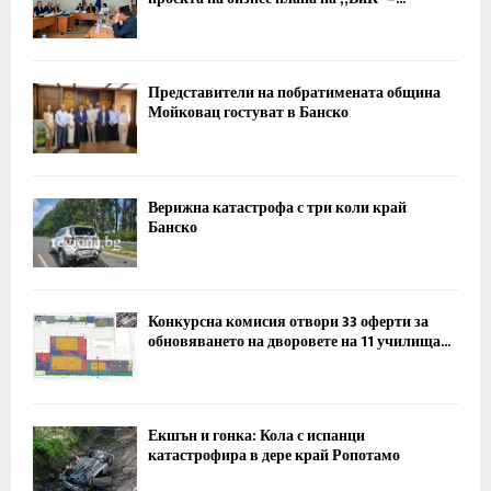
Представители на побратимената община
Мойковац гостуват в Банско
Верижна катастрофа с три коли край
Банско
Конкурсна комисия отвори 33 оферти за
обновяването на дворовете на 11 училища...
Екшън и гонка: Кола с испанци
катастрофира в дере край Ропотамо