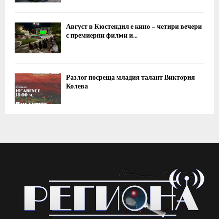
Август в Кюстендил е кино – четири вечери
с премиерни филми и...
Разлог посреща младия талант Виктория
Колева