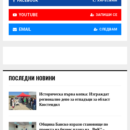
FACEBOOK
ХАРЕСВАМ
YOUTUBE
ЗАПИШИ СЕ
EMAIL
СЛЕДВАМ
ПОСЛЕДНИ НОВИНИ
Историческа първа копка: Изграждат
регионално депо за отпадъци за област
Кюстендил
Община Банско изрази становище по
проекта на бизнес плана на „ВиК“ –...