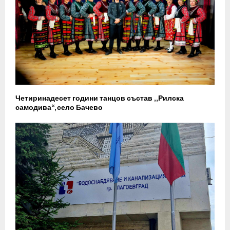
Четиринадесет години танцов състав „Рилска
самодива“, село Бачево