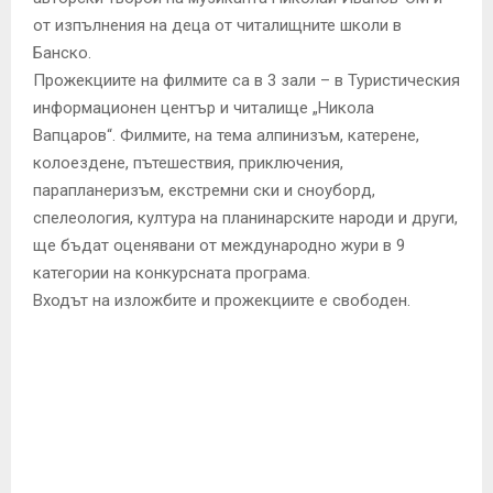
от изпълнения на деца от читалищните школи в
Банско.
Прожекциите на филмите са в 3 зали – в Туристическия
информационен център и читалище „Никола
Вапцаров“. Филмите, на тема алпинизъм, катерене,
колоездене, пътешествия, приключения,
парапланеризъм, екстремни ски и сноуборд,
спелеология, култура на планинарските народи и други,
ще бъдат оценявани от международно жури в 9
категории на конкурсната програма.
Входът на изложбите и прожекциите е свободен.