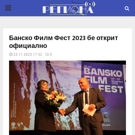
P
R
Банско Филм Фест 2023 бе открит
I
официално
23.11.2023 17:32
0
M
A
R
Y
M