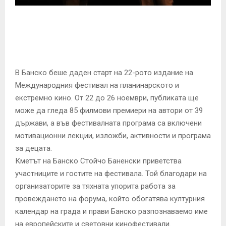
E
N
U
В Банско беше даден старт на 22-рото издание на
Международния фестивал на планинарското и
екстремно кино. От 22 до 26 ноември, публиката ще
може да гледа 85 филмови премиери на автори от 39
държави, а във фестивалната програма са включени
мотивационни лекции, изложби, активности и програма
за децата.
Кметът на Банско Стойчо Баненски приветства
участниците и гостите на фестивала. Той благодари на
организаторите за тяхната упорита работа за
провеждането на форума, който обогатява културния
календар на града и прави Банско разпознаваемо име
на европейските и световни кинофестивали.