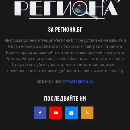
ЗА РЕГИОНА.БГ
Информационна агенция Региона Бг представя най-важните и
бързи новини и събития от област Благоевград и страната
Всички права запазени! Текстовете и изображенията в сайта
Региона БГ са под закила закона Закона за авторското право.
Допуска се публикуване на текстови материали, само с
посочване на източника и добавяне на линк www.regiona.bg
Връзка с нас:
info@regiona.bg
ПОСЛЕДВАЙТЕ НИ