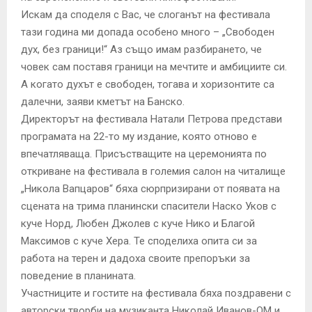
Искам да споделя с Вас, че слоганът на фестивала
тази година ми допада особено много – „Свободен
дух, без граници!“ Аз също имам разбирането, че
човек сам поставя граници на мечтите и амбициите си.
А когато духът е свободен, тогава и хоризонтите са
далечни, заяви кметът на Банско.
Директорът на фестивала Натали Петрова представи
програмата на 22-то му издание, която отново е
впечатляваща. Присъстващите на церемонията по
откриване на фестивала в големия салон на читалище
„Никола Вапцаров“ бяха сюрпризирани от появата на
сцената на трима планински спасители Наско Уков с
куче Норд, Любен Джолев с куче Нико и Благой
Максимов с куче Хера. Те споделиха опита си за
работа на терен и дадоха своите препоръки за
поведение в планината.
Участниците и гостите на фестивала бяха поздравени с
авторски творби на музиканта Николай Иванов-ОМ и