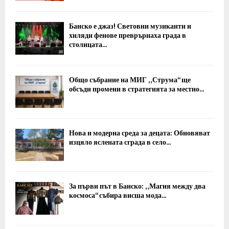
Банско е джаз! Световни музиканти и
хиляди фенове преврърнаха града в
столицата...
Общо събрание на МИГ „Струма“ ще
обсъди промени в стратегията за местно...
Нова и модерна среда за децата: Обновяват
изцяло яслената сграда в село...
За първи път в Банско: „Магия между два
космоса“ събира висша мода...