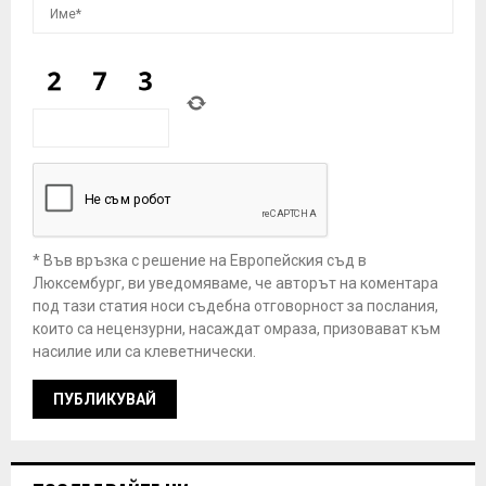
* Във връзка с решение на Европейския съд в
Люксембург, ви уведомяваме, че авторът на коментара
под тази статия носи съдебна отговорност за послания,
които са нецензурни, насаждат омраза, призовават към
насилие или са клеветнически.