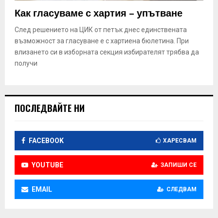
E
Как гласуваме с хартия – упътване
N
След решението на ЦИК от петък днес единствената
възможност за гласуване е с хартиена бюлетина. При
влизането си в изборната секция избирателят трябва да
U
получи
ПОСЛЕДВАЙТЕ НИ
FACEBOOK
ХАРЕСВАМ
YOUTUBE
ЗАПИШИ СЕ
EMAIL
СЛЕДВАМ