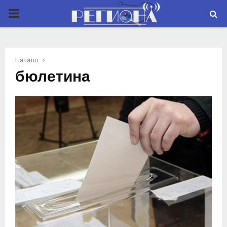
P
R
Начало
I
бюлетина
M
A
R
Y
M