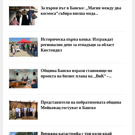
За първи път в Банско: „Магия между два
космоса“ събира висша мода...
Историческа първа копка: Изграждат
регионално депо за отпадъци за област
Кюстендил
Община Банско изрази становище по
проекта на бизнес плана на „ВиК“ –...
Представители на побратимената община
Мойковац гостуват в Банско
Верижна катастрофа с три коли край