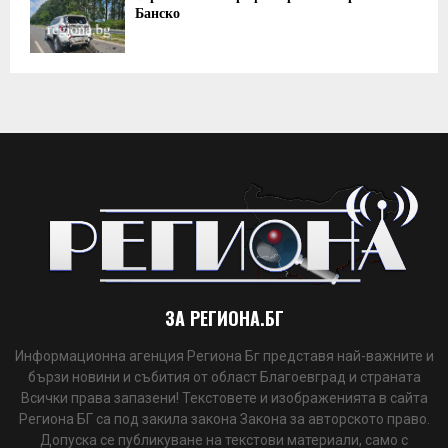
Банско
ЗА РЕГИОНА.БГ
Информационна агенция Региона Бг представя най-важните и
бързи новини и събития от област Благоевград и страната
Всички права запазени! Текстовете и изображенията в сайта
Региона БГ са под закила закона Закона за авторското право.
Допуска се публикуване на текстови материали, само с