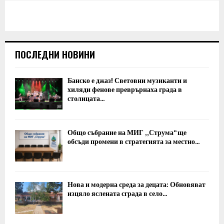
ПОСЛЕДНИ НОВИНИ
Банско е джаз! Световни музиканти и
хиляди фенове преврърнаха града в
столицата...
Общо събрание на МИГ „Струма“ ще
обсъди промени в стратегията за местно...
Нова и модерна среда за децата: Обновяват
изцяло яслената сграда в село...