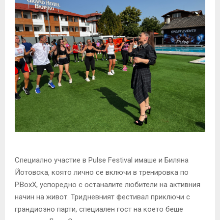
Специално участие в Pulse Festival имаше и Биляна
Йотовска, която лично се включи в тренировка по
P.BoxX, успоредно с останалите любители на активния
начин на живот. Тридневният фестивал приключи с
грандиозно парти, специален гост на което беше