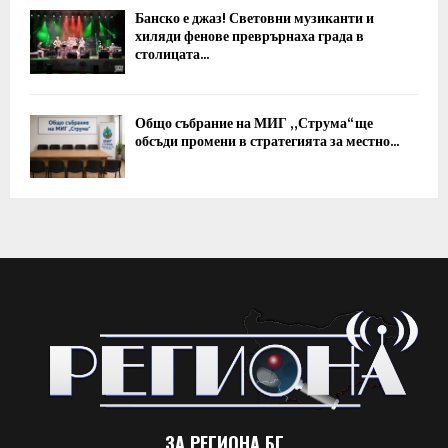
Банско е джаз! Световни музиканти и
хиляди фенове преврърнаха града в
столицата...
Общо събрание на МИГ „Струма“ ще
обсъди промени в стратегията за местно...
ЗА РЕГИОНА.БГ