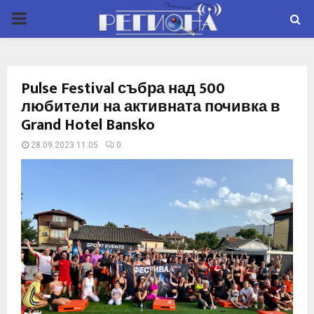
P
R
Pulse Festival събра над 500
I
любители на активната почивка в
Grand Hotel Bansko
M
28.09.2023 11:05
0
A
R
Y
M