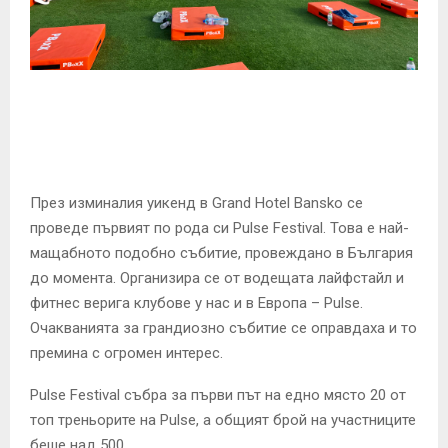
E
N
U
През изминалия уикенд в Grand Hotel Bansko се
проведе първият по рода си Pulse Festival. Това е най-
мащабното подобно събитие, провеждано в България
до момента. Организира се от водещата лайфстайл и
фитнес верига клубове у нас и в Европа – Pulse.
Очакванията за грандиозно събитие се оправдаха и то
премина с огромен интерес.
Pulse Festival събра за първи път на едно място 20 от
топ треньорите на Pulse, а общият брой на участниците
беше над 500.