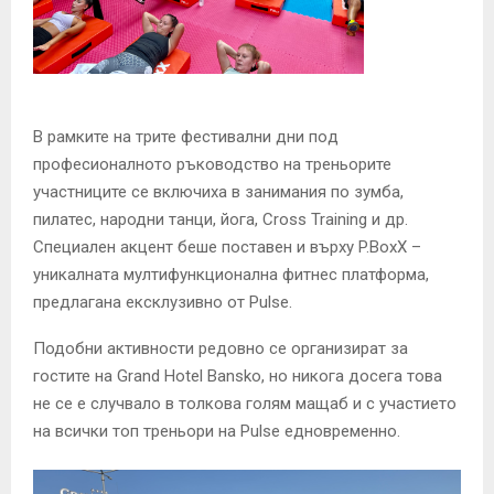
В рамките на трите фестивални дни пoд
професионалното ръководство на треньорите
участниците се включиха в занимания по зумба,
пилатес, народни танци, йога, Cross Training и др.
Специален акцент беше поставен и върху P.BoxX –
уникалната мултифункционална фитнес платформа,
предлагана ексклузивно от Pulse.
Подобни активности редовно се организират за
гостите на Grand Hotel Bansko, но никога досега това
не се е случвало в толкова голям мащаб и с участието
на всички топ треньори на Pulse едновременно.