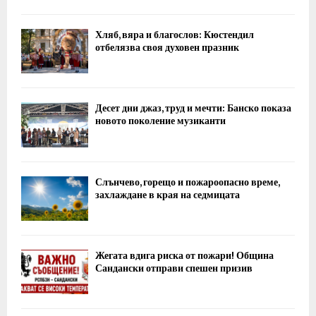
Хляб, вяра и благослов: Кюстендил
отбелязва своя духовен празник
Десет дни джаз, труд и мечти: Банско показа
новото поколение музиканти
Слънчево, горещо и пожароопасно време,
захлаждане в края на седмицата
Жегата вдига риска от пожари! Община
Сандански отправи спешен призив