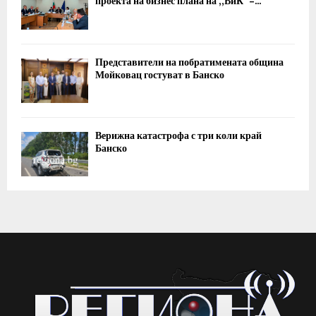
проекта на бизнес плана на „ВиК“ –...
Представители на побратимената община
Мойковац гостуват в Банско
Верижна катастрофа с три коли край
Банско