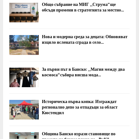
Общо събрание на МИГ „Струма“ ще
обсъди промени в стратегията за местно...
Нова и модерна среда за децата: Обновяват
изцяло яслената сграда в село...
За първи път в Банско: „Магия между два
космоса“ събира висша мода...
Историческа първа копка: Изграждат
регионално депо за отпадъци за област
Кюстендил
Община Банско изрази становище по