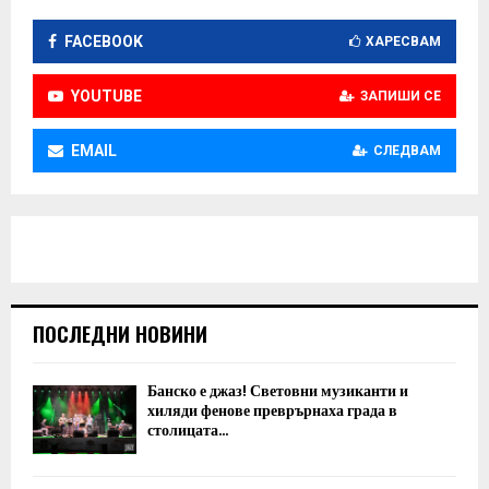
г
FACEBOOK
ХАРЕСВАМ
а
YOUTUBE
ЗАПИШИ СЕ
ц
и
EMAIL
СЛЕДВАМ
я
ПОСЛЕДНИ НОВИНИ
Банско е джаз! Световни музиканти и
хиляди фенове преврърнаха града в
столицата...