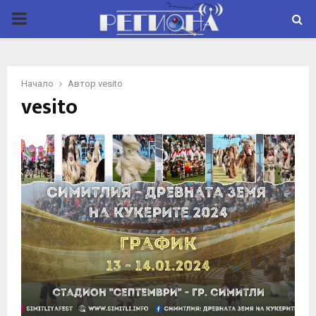
P
R
Начало
Автор
vesito
I
vesito
M
A
R
Y
M