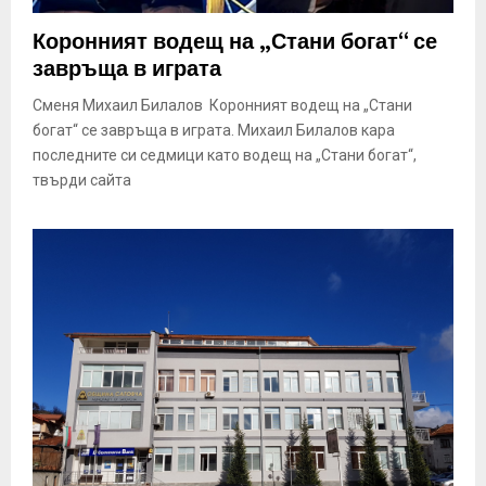
Коронният водещ на „Стани богат“ се
завръща в играта
Сменя Михаил Билалов Коронният водещ на „Стани
богат“ се завръща в играта. Михаил Билалов кара
последните си седмици като водещ на „Стани богат“,
твърди сайта