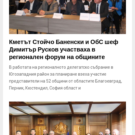
Кметът Стойчо Баненски и ОбС шеф
Димитър Русков участваха в
регионален форум на общините
В работата на регионалното делегатско събрание в
Югозападния район за планиране взеха участие
представители на 52 общини от областите Благоевград,
Перник, Кюстендил, София област и