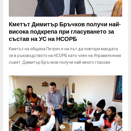
Кметът Димитър Бръчков получи най-
висока подкрепа при гласуването за
състав на УС на НСОРБ
Кметът на община Петрич е на път да повтори мандата
си в ръководството на НСОРБ като член на Управителния
съвет. Димитър Бръчков получи най-много гласове