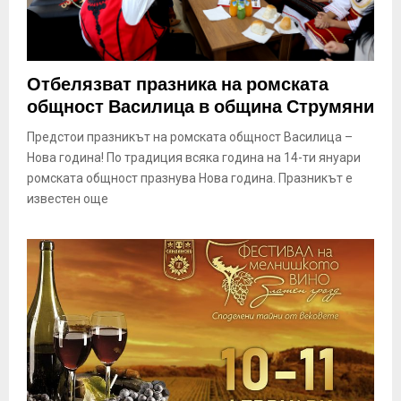
Отбелязват празника на ромската
общност Василица в община Струмяни
Предстои празникът на ромската общност Василица –
Нова година! По традиция всяка година на 14-ти януари
ромската общност празнува Нова година. Празникът е
известен още