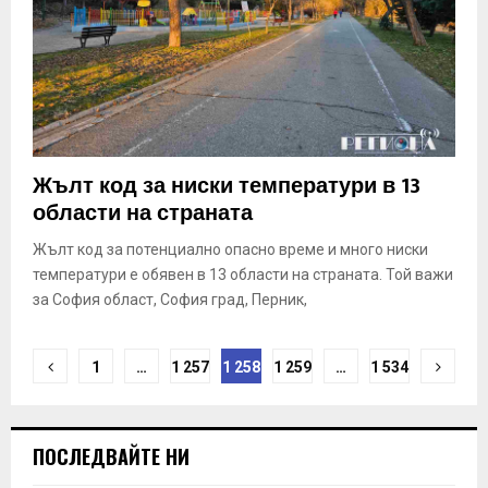
Жълт код за ниски температури в 13
области на страната
Жълт код за потенциално опасно време и много ниски
температури е обявен в 13 области на страната. Той важи
за София област, София град, Перник,
Н
1
…
1 257
1 258
1 259
…
1 534
а
в
ПОСЛЕДВАЙТЕ НИ
и