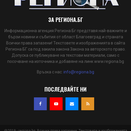
ЗА РЕГИОНА.БГ
Информационна агенция Региона Бг представя най-важните и
бързи новини и събития от област Благоевград и страната
Всички права запазени! Текстовете и изображенията в сайта
Региона БГ са под закила закона Закона за авторското право.
Допуска се публикуване на текстови материали, само с
посочване на източника и добавяне на линк www.regiona.bg
Връзка с нас:
info@regiona.bg
ПОСЛЕДВАЙТЕ НИ
@2019 - regiona.bg. Всички права запазени. Текстовете и изображенията