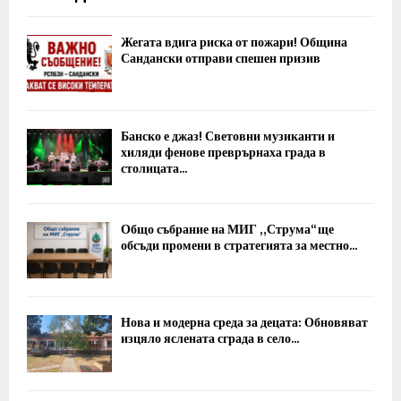
Жегата вдига риска от пожари! Община
Сандански отправи спешен призив
Банско е джаз! Световни музиканти и
хиляди фенове преврърнаха града в
столицата...
Общо събрание на МИГ „Струма“ ще
обсъди промени в стратегията за местно...
Нова и модерна среда за децата: Обновяват
изцяло яслената сграда в село...