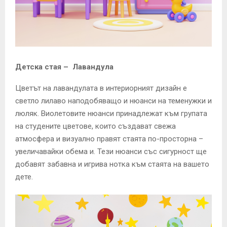
Детска стая – Лавандула
Цветът на лавандулата в интериорният дизайн е
светло лилаво наподобяващо и нюанси на теменужки и
люляк. Виолетовите нюанси принадлежат към групата
на студените цветове, които създават свежа
атмосфера и визуално правят стаята по-просторна –
увеличавайки обема и. Тези нюанси със сигурност ще
добавят забавна и игрива нотка към стаята на вашето
дете.