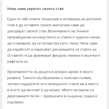
Нека сами украсят своята стая
Едно от най-новите тенденции в интериора на детските
стаи е да оставите своите малчугани сами да
декорират своите стаи. Включването на техните
произведения на изкуството в стаята е чудесен начин
да я накарате да се почувства като тяхна. Нека сами
да изработят и нарисуват декорацията за стаята си.
Оставете ги да аранжират фигурки, книжки и играчки и
рафтчета си.
Креативността на децата в днешно време е много
развита. Тяхното въображение е толкова голямо,
затова подкрепете ги и превърнете стаите им в място,
в което да мечтаят и да играят. Много актуални са
двуетажните легла – превърнати в къщички, лодки и
пързалки.