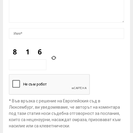
* Във връзка с решение на Европейския съд в
Люксембург, ви уведомяваме, че авторът на коментара
под тази статия носи съдебна отговорност за послания,
които са нецензурни, насаждат омраза, призовават към
насилие или са клеветнически.