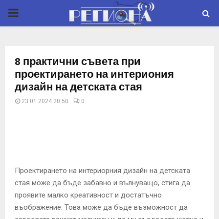
P
R
8 практични съвета при
I
проектирането на интериония
дизайн на детската стая
M
23.01.2024 20:50
0
A
R
Y
Проектирането на интериорния дизайн на детската
стая може да бъде забавно и вълнуващо, стига да
проявите малко креативност и достатъчно
M
въображение. Това може да бъде възможност да