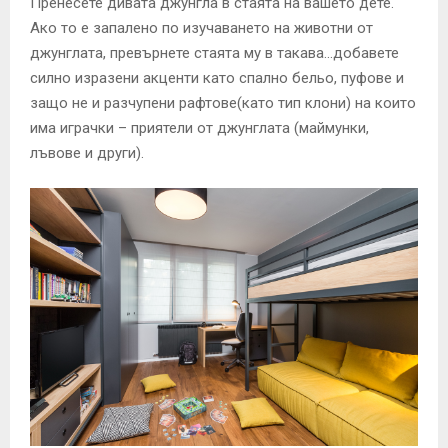
Пренесете дивата джунгла в стаята на вашето дете.
Ако то е запалено по изучаването на животни от
джунглата, превърнете стаята му в такава…добавете
силно изразени акценти като спално бельо, пуфове и
защо не и разчупени рафтове(като тип клони) на които
има играчки – приятели от джунглата (маймунки,
лъвове и други).