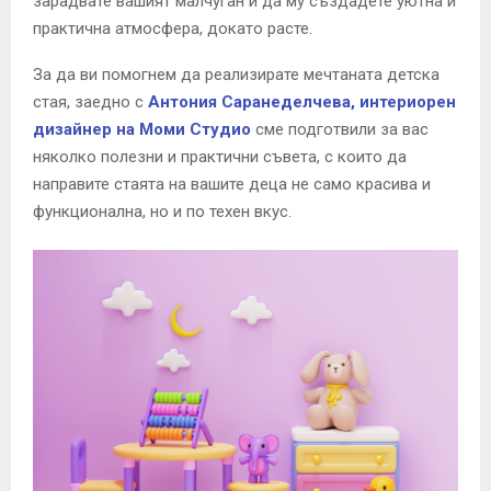
зарадвате вашият малчуган и да му създадете уютна и
E
практична атмосфера, докато расте.
N
За да ви помогнем да реализирате мечтаната детска
стая, заедно с
Антония Саранеделчева, интериорен
U
дизайнер на Моми Студио
сме подготвили за вас
няколко полезни и практични съвета, с които да
направите стаята на вашите деца не само красива и
функционална, но и по техен вкус.