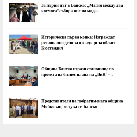
За първи път в Банско: „Магия между два
космоса“ събира висша мода...
Историческа първа копка: Изграждат
регионално депо за отпадъци за област
Кюстендил
Община Банско изрази становище по
проекта на бизнес плана на „ВиК“ –...
Представители на побратимената община
Мойковац гостуват в Банско