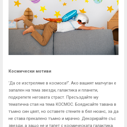
Космически мотиви
‘Да се изстреляме в космоса!“. Ако вашият малчуган е
запален на тема звезди, галактика и планети,
подкрепете неговата страст. Пресъздайте му
тематична стая на тема КОСМОС. Боядисайте тавана в
тъмно син цвят, но оставете стените в бял нюанс, за да
не става прекалено тъмно и мрачно. Декорирайте със
звезди, а защо не и тапет с космическата галактика.