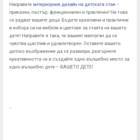
Направете
интериорния дизайн на детската стая
–
приказен, пъстър, функционален и практичен! На това
се радват вашите деца. Бъдете креативни и практични
в избора си на мебели и цветове за стаята на вашето
дете! Направете я така, че вашият малчуган да се
чувства щастлив и удовлетворен. Оставете вашето
детско въображение да се развихри, разгърнете
креативността си и създайте едно вълшебно място за
едно вълшебно дете – ВАШЕТО ДЕТЕ!