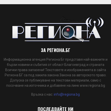
ЗА РЕГИОНА.БГ
Информационна агенция Региона Бг представя най-важните и
бързи новини и събития от област Благоевград и страната
Всички права запазени! Текстовете и изображенията в сайта
Региона БГ са под закила закона Закона за авторското право.
Допуска се публикуване на текстови материали, само с
посочване на източника и добавяне на линк www.regiona.bg
Връзка с нас:
info@regiona.bg
ПОСЛЕДВАЙТЕ НИ