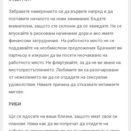
Забравете намерението си да вървите напред и да
поставите началото на нови занимания. Бъдете
внимателни, защото сте склонни да се заяждате. Не се
впускайте в рисковани начинания дори и ако имате
финансови затруднения. На работното място не се
поддавайте на необмислени предложения. Брачният ви
партньор е изкушен да ви посети неочаквано на
работното място. Не флиртувайте, за да не ви хване на
местопрестъплението. Любимите ви са разочаровани
от нежеланието ви да се отдадете на сексуални
удоволствия. Нямате причина да отказвате интимните
мигове.
РИБИ
Ще се ядосате на ваши близки, защото имат свои си
планове. Няма как да ви попречат да отидете на