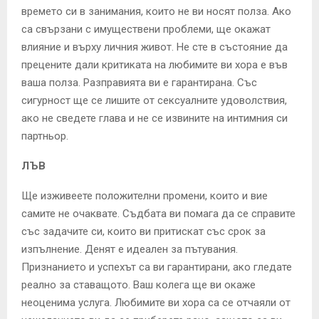
времето си в занимания, които не ви носят полза. Ако
са свързани с имуществени проблеми, ще окажат
влияние и върху личния живот. Не сте в състояние да
прецените дали критиката на любимите ви хора е във
ваша полза. Разправията ви е гарантирана. Със
сигурност ще се лишите от сексуалните удоволствия,
ако не сведете глава и не се извините на интимния си
партньор.
ЛЪВ
Ще изживеете положителни промени, които и вие
самите не очаквате. Съдбата ви помага да се справите
със задачите си, които ви притискат със срок за
изпълнение. Денят е идеален за пътувания.
Признанието и успехът са ви гарантирани, ако гледате
реално за ставащото. Ваш колега ще ви окаже
неоценима услуга. Любимите ви хора са се отчаяли от