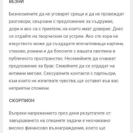
ВЕЗНИ
Бизнесмените да не уговарят срещи и да не провеждат
разговори, свързани с предложение за съдружие,
дори и ако са с приятели, на които имат доверие. Днес
се отдайте на творческия си устрем. Ако сте хора на
изкуството може да създадете впечатляващи картини,
стихове, романи и да блеснете с вашата светлина в
публичното пространство. Несемейните да очакват
предложение за брак. Семейните да се отдадат на
интимни мигове. Сексуалните контакти с партньори,
към които не изпитвате чувства, ще оставят във вас
неприятни спомени.
СКОРПИОН
Въпреки напрежението през деня резултатите от
завършването на спешните задачи е неочаквано
високо финансово възнаграждение, което ще