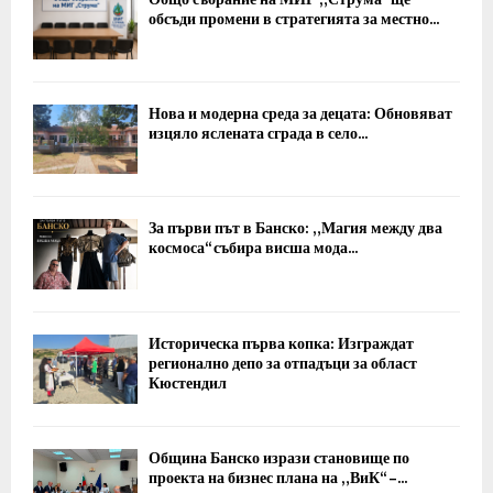
обсъди промени в стратегията за местно...
Нова и модерна среда за децата: Обновяват
изцяло яслената сграда в село...
За първи път в Банско: „Магия между два
космоса“ събира висша мода...
Историческа първа копка: Изграждат
регионално депо за отпадъци за област
Кюстендил
Община Банско изрази становище по
проекта на бизнес плана на „ВиК“ –...