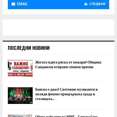
EMAIL
СЛЕДВАМ
ПОСЛЕДНИ НОВИНИ
Жегата вдига риска от пожари! Община
Сандански отправи спешен призив
Банско е джаз! Световни музиканти и
хиляди фенове преврърнаха града в
столицата...
Общо събрание на МИГ „Струма“ ще