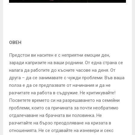
E
N
U
ОВЕН
Предстои ви наситен е с неприятни емоции ден,
заради капризите на ваши роднини. От една страна се
налага да работите до късните часове на деня. От
друга – да се занимавате с чужди проблеми. Във ваша
полза е да се предпазвате от начинания и да не
разчитате на работа в съдружие. Не критикувайте!
Посветете времето си на разрешаването на семейни
проблеми, които са причината за почти необратимо
отдалечаване на брачната ви половинка. Не
разчитайте на бързо преодоляване на кризата в
отношенията. Не се отдавайте на изневери и секс