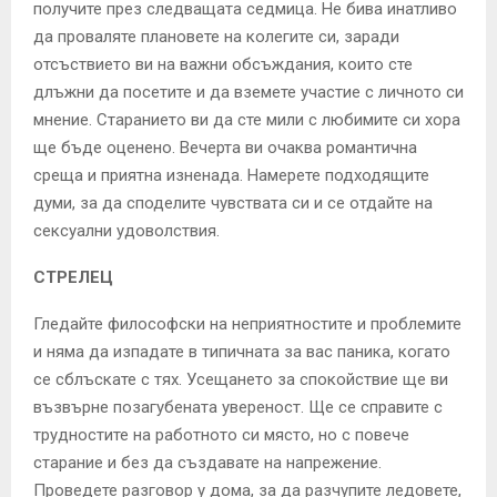
получите през следващата седмица. Не бива инатливо
да проваляте плановете на колегите си, заради
отсъствието ви на важни обсъждания, които сте
длъжни да посетите и да вземете участие с личното си
мнение. Старанието ви да сте мили с любимите си хора
ще бъде оценено. Вечерта ви очаква романтична
среща и приятна изненада. Намерете подходящите
думи, за да споделите чувствата си и се отдайте на
сексуални удоволствия.
СТРЕЛЕЦ
Гледайте философски на неприятностите и проблемите
и няма да изпадате в типичната за вас паника, когато
се сблъскате с тях. Усещането за спокойствие ще ви
възвърне позагубената увереност. Ще се справите с
трудностите на работното си място, но с повече
старание и без да създавате на напрежение.
Проведете разговор у дома, за да разчупите ледовете,