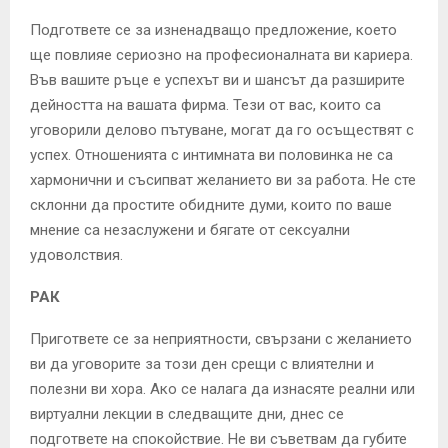
Подгответе се за изненадващо предложение, което
ще повлияе сериозно на професионалната ви кариера.
Във вашите ръце е успехът ви и шансът да разширите
дейността на вашата фирма. Тези от вас, които са
уговорили делово пътуване, могат да го осъществят с
успех. Отношенията с интимната ви половинка не са
хармонични и съсипват желанието ви за работа. Не сте
склонни да простите обидните думи, които по ваше
мнение са незаслужени и бягате от сексуални
удоволствия.
РАК
Пригответе се за неприятности, свързани с желанието
ви да уговорите за този ден срещи с влиятелни и
полезни ви хора. Ако се налага да изнасяте реални или
виртуални лекции в следващите дни, днес се
подгответе на спокойствие. Не ви съветвам да губите