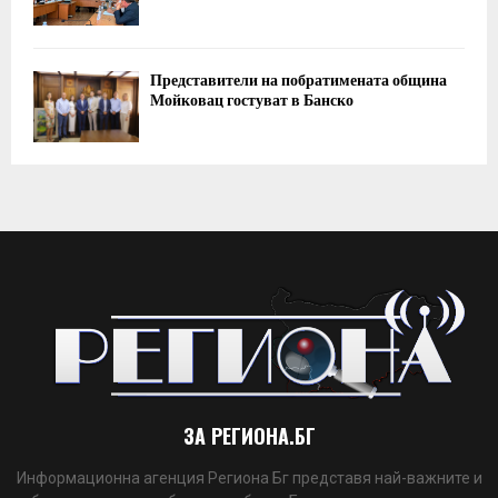
Представители на побратимената община
Мойковац гостуват в Банско
ЗА РЕГИОНА.БГ
Информационна агенция Региона Бг представя най-важните и