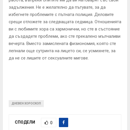
работа, въпреки опитите им да ви натоварят със свои
задължения. Не е желателно да пътувате, за да
избегнете проблемите с пътната полиция. Деловите
срещи отложете за следващата седмица. Отношенията
ви с любимите хора са хармонични, но сте в състояние
да създадете проблеми, ако сте прекалено мълчаливи
вечерта. Вместо замислената физиономия, която сте
лепнали още сутринта на лицето си, се усмихнете, за
да не се лишите от сексуалните мигове.
ДНЕВЕН ХОРОСКОП
СПОДЕЛИ
0