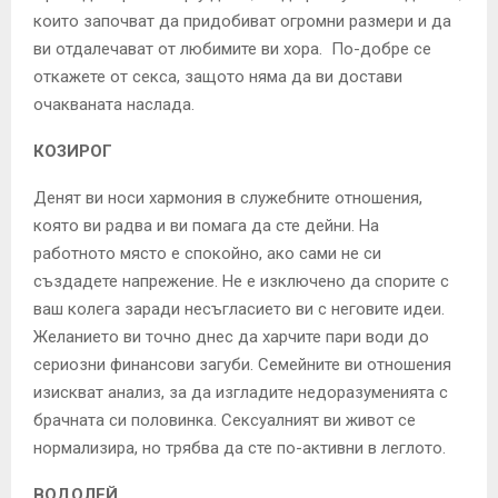
които започват да придобиват огромни размери и да
ви отдалечават от любимите ви хора. По-добре се
откажете от секса, защото няма да ви достави
очакваната наслада.
КОЗИРОГ
Денят ви носи хармония в служебните отношения,
която ви радва и ви помага да сте дейни. На
работното място е спокойно, ако сами не си
създадете напрежение. Не е изключено да спорите с
ваш колега заради несъгласието ви с неговите идеи.
Желанието ви точно днес да харчите пари води до
сериозни финансови загуби. Семейните ви отношения
изискват анализ, за да изгладите недоразуменията с
брачната си половинка. Сексуалният ви живот се
нормализира, но трябва да сте по-активни в леглото.
ВОДОЛЕЙ