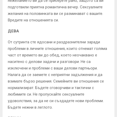
нежеланието ви да се приберете рано, защото са ви
подготвили приятна романтична вечер. Сексуалните
желания на половинката ви се разминават с вашите.
Вредите на отношенията си.
ДЕВА
От сутринта сте ядосани и раздразнителни заради
проблеми в личните отношения, които отнемат голяма
част от времето ви до обед, което неочаквано е
наситено с делови задачи и разговори. Не са
изключени и проблеми с ваши делови партньори.
Налага да се заемете с неприятни задължения и да
взимате бързо решения. Семейните ви отношения се
нормализират. Бъдете сговорчиви и тактични с
любимите си. Не пропускайте сексуалните
удоволствия, за да не си създадете нови проблеми.
Бъдете нежни в леглото.