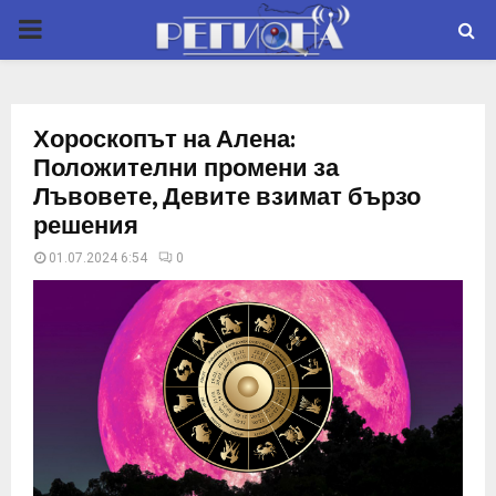
P
R
Хороскопът на Алена:
I
Положителни промени за
Лъвовете, Девите взимат бързо
M
решения
01.07.2024 6:54
0
A
R
Y
M