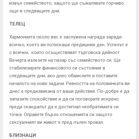
извън семейството, защото ще съжалявате горчиво
още в следващите дни.
ТЕЛЕЦ
Хармонията около вас е заслужена награда заради
всичко, което ви потискаше предишния ден. Успехът е
с всички, които осъществяват търговска дейност.
Вечерта излезете на пазар със семейството си. Ще
стабилизирате финансовото си състояние в
следващите дни, ако днес обмислите и поставите
началото на нови задачи. Ревността на половинката ви
днес е предизвикана от ваши действия. По-добре е да
запазите спокойствие и да си поговорите искрено
преди скандалът да е достигнал необратимата си
точка. Оправете бързо отношенията си защото
сексуалният ви живот е пред пълен провал.
БЛИЗНАЦИ