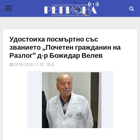
P
R
Удостоиха посмъртно със
I
званието „Почетен гражданин на
Разлог“ д-р Божидар Велев
M
29.05.2026 11:22
0
A
R
Y
M