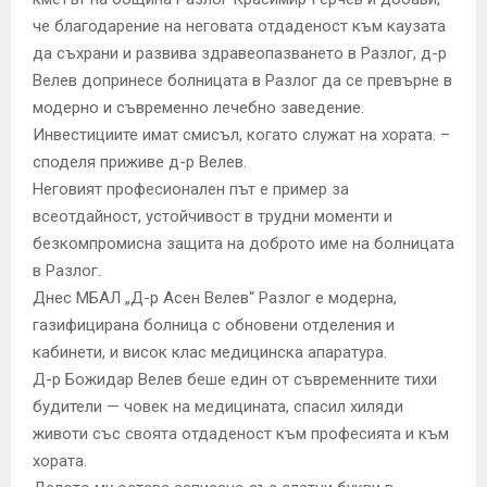
че благодарение на неговата отдаденост към каузата
да съхрани и развива здравеопазването в Разлог, д-р
Велев допринесе болницата в Разлог да се превърне в
модерно и съвременно лечебно заведение.
Инвестициите имат смисъл, когато служат на хората. –
споделя приживе д-р Велев.
Неговият професионален път е пример за
всеотдайност, устойчивост в трудни моменти и
безкомпромисна защита на доброто име на болницата
в Разлог.
Днес МБАЛ „Д-р Асен Велев“ Разлог е модерна,
газифицирана болница с обновени отделения и
кабинети, и висок клас медицинска апаратура.
Д-р Божидар Велев беше един от съвременните тихи
будители — човек на медицината, спасил хиляди
животи със своята отдаденост към професията и към
хората.