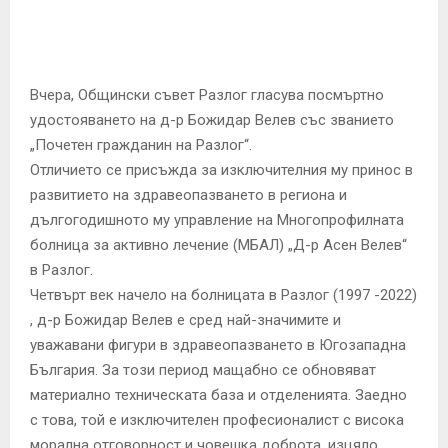
E
N
Вчера, Общински съвет Разлог гласува посмъртно
U
удостояването на д-р Божидар Велев със званието
„Почетен гражданин на Разлог“.
Отличието се присъжда за изключителния му принос в
развитието на здравеопазването в региона и
дългогодишното му управление на Многопрофилната
болница за активно лечение (МБАЛ) „Д-р Асен Велев“
в Разлог.
Четвърт век начело на болницата в Разлог (1997 -2022)
, д-р Божидар Велев е сред най-значимите и
уважавани фигури в здравеопазването в Югозападна
България. За този период мащабно се обновяват
материално техническата база и отделенията. Заедно
с това, той е изключителен професионалист с висока
морална отговорност и човешка доброта, изцяло