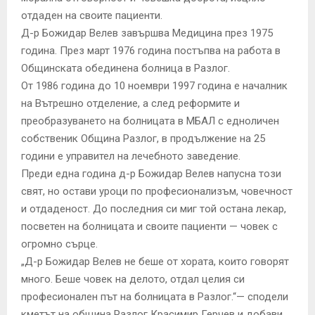
отдаден на своите пациенти.
Д-р Божидар Велев завършва Медицина през 1975
година. През март 1976 година постъпва на работа в
Общинската обединена болница в Разлог.
От 1986 година до 10 ноември 1997 година е началник
на Вътрешно отделение, а след реформите и
преобразуването на болницата в МБАЛ с едноличен
собственик Община Разлог, в продължение на 25
години е управител на лечебното заведение.
Преди една година д-р Божидар Велев напусна този
свят, но остави уроци по професионализъм, човечност
и отдаденост. До последния си миг той остана лекар,
посветен на болницата и своите пациенти — човек с
огромно сърце.
„Д-р Божидар Велев не беше от хората, които говорят
много. Беше човек на делото, отдал целия си
професионален път на болницата в Разлог.“— сподели
кметът на община Разлог Красимир Герчев и добави,