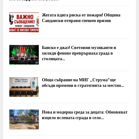
Жегата вдига риска от пожари! Община
Сандански отправи спешен призив
Банско е джаз! Световни музиканти и
хиляди фенове преврърнаха града в
столицата...
Общо събрание на МИГ „Струма“ ще
обсъди промени в стратегията за местно...
Нова и модерна среда за децата: Обновяват
изцяло яслената сграда в село...