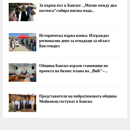
За първи път в Банско: „Магия между два
космоса“ събира висша мода...
Историческа първа копка: Изграждат
регионално депо за отпадъци за област
Кюстендил
Община Банско изрази становище по
проекта на бизнес плана на „ВиК“ –...
Представители на побратимената община
Мойковац гостуват в Банско