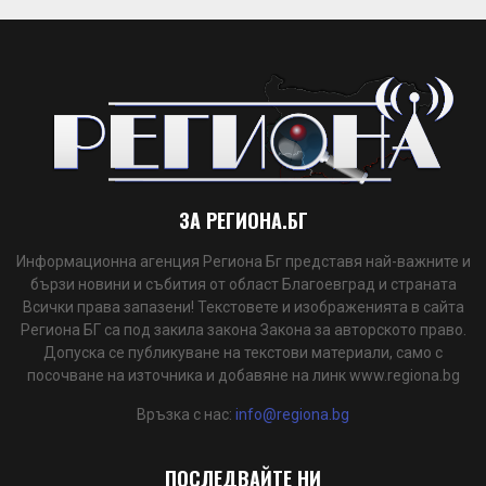
ЗА РЕГИОНА.БГ
Информационна агенция Региона Бг представя най-важните и
бързи новини и събития от област Благоевград и страната
Всички права запазени! Текстовете и изображенията в сайта
Региона БГ са под закила закона Закона за авторското право.
Допуска се публикуване на текстови материали, само с
посочване на източника и добавяне на линк www.regiona.bg
Връзка с нас:
info@regiona.bg
ПОСЛЕДВАЙТЕ НИ