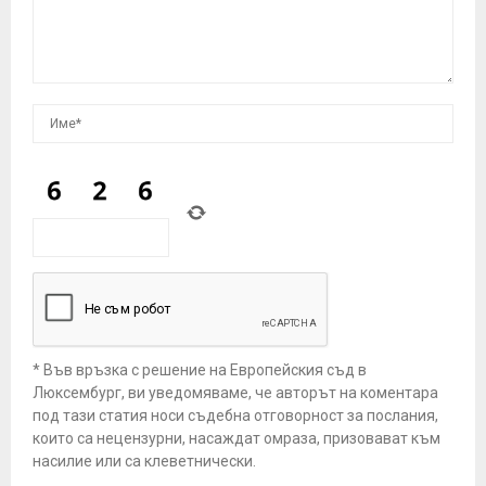
* Във връзка с решение на Европейския съд в
Люксембург, ви уведомяваме, че авторът на коментара
под тази статия носи съдебна отговорност за послания,
които са нецензурни, насаждат омраза, призовават към
насилие или са клеветнически.