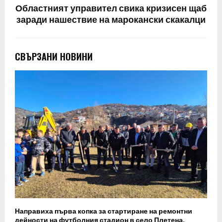
Областният управител свика кризисен щаб
заради нашествие на марокански скакалци
СВЪРЗАНИ НОВИНИ
Направиха първа копка за стартиране на ремонтни
дейности на футболния стадион в село Плетена.