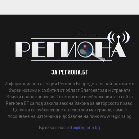
ЗА РЕГИОНА.БГ
Информационна агенция Региона Бг представя най-важните и
бързи новини и събития от област Благоевград и страната
Всички права запазени! Текстовете и изображенията в сайта
Региона БГ са под закила закона Закона за авторското право.
Допуска се публикуване на текстови материали, само с
посочване на източника и добавяне на линк www.regiona.bg
Връзка с нас:
info@regiona.bg