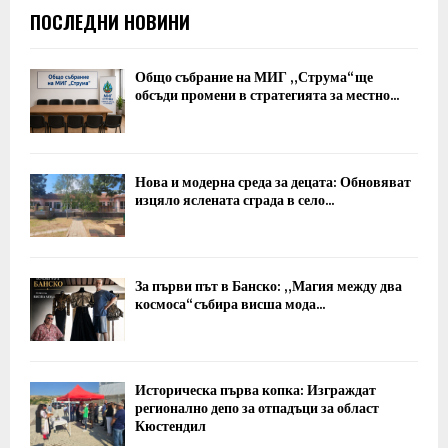
ПОСЛЕДНИ НОВИНИ
Общо събрание на МИГ „Струма“ ще
обсъди промени в стратегията за местно...
Нова и модерна среда за децата: Обновяват
изцяло яслената сграда в село...
За първи път в Банско: „Магия между два
космоса“ събира висша мода...
Историческа първа копка: Изграждат
регионално депо за отпадъци за област
Кюстендил