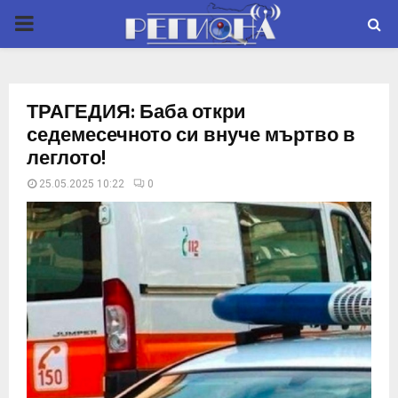
P
R
ТРАГЕДИЯ: Баба откри
I
седемесечното си внуче мъртво в
леглото!
M
25.05.2025 10:22
0
A
R
Y
M