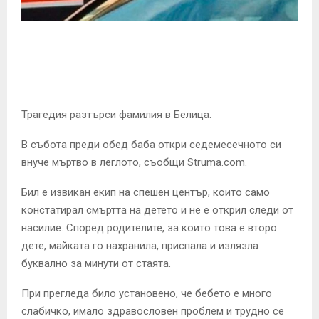
E
N
U
Т
рагедия разтърси фамилия в Белица.
В събота преди обед баба откри седемесечното си
внуче мъртво в леглото, съобщи Struma.com.
Бил е извикан екип на спешен център, които само
констатирал смъртта на детето и не е открил следи от
насилие. Според родителите, за които това е второ
дете, майката го нахранила, приспала и излязла
буквално за минути от стаята.
При прегледа било установено, че бебето е много
слабичко, имало здравословен проблем и трудно се