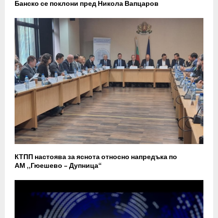
Банско се поклони пред Никола Вапцаров
КТПП настоява за яснота относно напредъка по
АМ „Гюешево – Дупница“