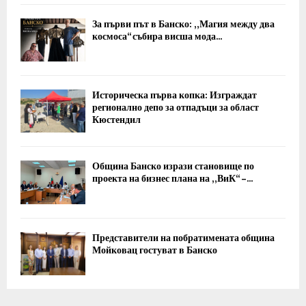
За първи път в Банско: „Магия между два
космоса“ събира висша мода...
Историческа първа копка: Изграждат
регионално депо за отпадъци за област
Кюстендил
Община Банско изрази становище по
проекта на бизнес плана на „ВиК“ –...
Представители на побратимената община
Мойковац гостуват в Банско