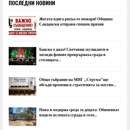
ПОСЛЕДНИ НОВИНИ
Жегата вдига риска от пожари! Община
Сандански отправи спешен призив
Банско е джаз! Световни музиканти и
хиляди фенове преврърнаха града в
столицата...
Общо събрание на МИГ „Струма“ ще
обсъди промени в стратегията за местно...
Нова и модерна среда за децата: Обновяват
изцяло яслената сграда в село...