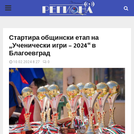
P
R
Стартира общински етап на
I
„Ученически игри – 2024“ в
Благоевград
M
10.02.2024 8:27
0
A
R
Y
M