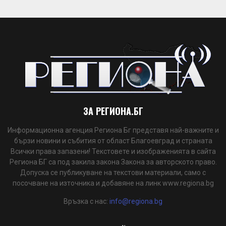
ЗА РЕГИОНА.БГ
Информационна агенция Региона Бг представя най-важните и
бързи новини и събития от област Благоевград и страната
Всички права запазени! Текстовете и изображенията в сайта
Региона БГ са под закила закона Закона за авторското право.
Допуска се публикуване на текстови материали, само с
посочване на източника и добавяне на линк www.regiona.bg
Връзка с нас:
info@regiona.bg