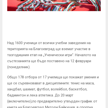
E
N
U
Над 1600 ученици от всички учебни заведения на
територията на Благоевград ще вземат участие в
тазгодишния етап на „Ученически игри“. Началото на
състезанията ще бъде поставено на 12 февруари
(понеделник).
Общо 178 отбора от 17 училища ще покажат умения и
ще се съревновават в дисциплините: тенис на маса,
хандбал, шахмат, футбол, волейбол, баскетбол,
бадминтон и лека атлетика. До 20 март
(включително),по предварително утвърден график от
кмета на Благоевград Методи Байкушев, в спортна