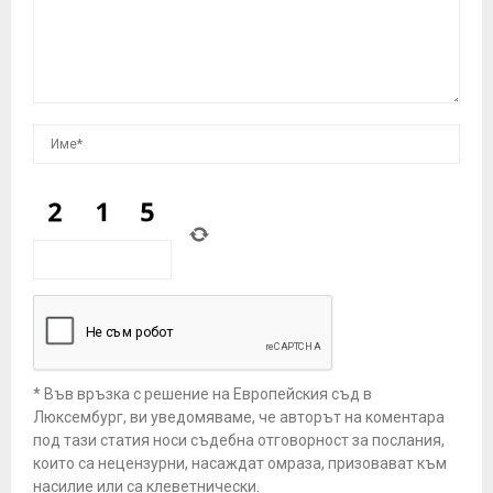
* Във връзка с решение на Европейския съд в
Люксембург, ви уведомяваме, че авторът на коментара
под тази статия носи съдебна отговорност за послания,
които са нецензурни, насаждат омраза, призовават към
насилие или са клеветнически.