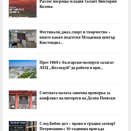
Разлог посреща младия талант Виктория
Колева
Фестивали, джаз, спорт и творчество –
вижте какво подготвя Младежки център
Кюстендил...
През 1969 г. български експерти залагат
АЕЦ „Козлодуй“ да работи и при...
Сметната палата започна проверка за
конфликт на интереси на Делян Пеевски
След Бобов дол – право в гръцки затвор!
Петричанин с 10-годишна присъда