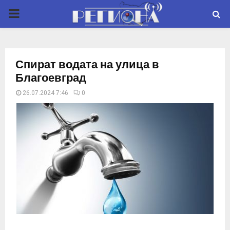
P
R
Спират водата на улица в
I
Благоевград
26.07.2024 7:46
0
M
A
R
Y
M