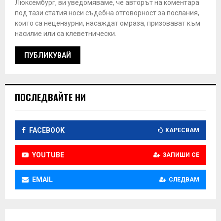
Люксембург, ви уведомяваме, че авторът на коментара
под тази статия носи съдебна отговорност за послания,
които са нецензурни, насаждат омраза, призовават към
насилие или са клеветнически.
ПОСЛЕДВАЙТЕ НИ
FACEBOOK
ХАРЕСВАМ
YOUTUBE
ЗАПИШИ СЕ
EMAIL
СЛЕДВАМ