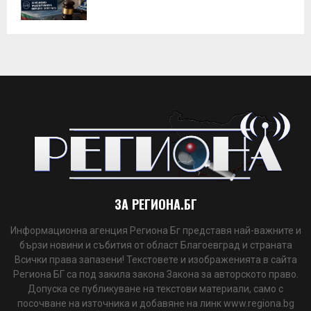
ЗА РЕГИОНА.БГ
Информационна агенция Региона Бг представя най-важните и
бързи новини и събития от област Благоевград и страната
Всички права запазени! Текстовете и изображенията в сайта
Региона БГ са под закила закона Закона за авторското право.
Допуска се публикуване на текстови материали, само с
посочване на източника и добавяне на линк www.regiona.bg