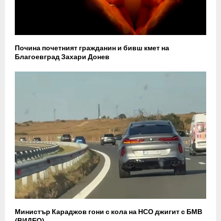
Почина почетният гражданин и бивш кмет на
Благоевград Захари Донев
Министър Караджов гони с кола на НСО джигит с БМВ
(ВИДЕО)