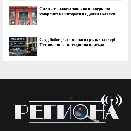
Сметната палата започна проверка за
конфликт на интереси на Делян Пеевски
След Бобов дол – право в гръцки затвор!
Петричанин с 10-годишна присъда