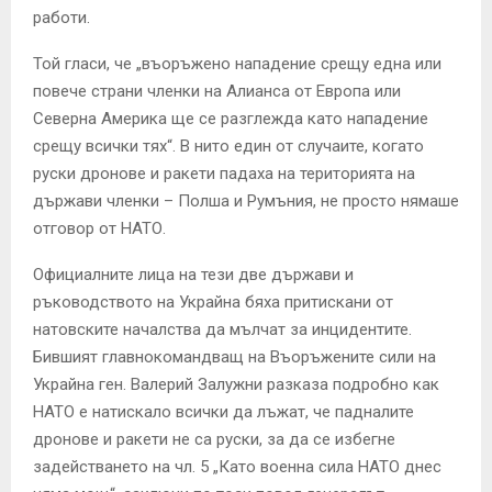
работи.
Той гласи, че „въоръжено нападение срещу една или
повече страни членки на Алианса от Европа или
Северна Америка ще се разглежда като нападение
срещу всички тях“. В нито един от случаите, когато
руски дронове и ракети падаха на територията на
държави членки – Полша и Румъния, не просто нямаше
отговор от НАТО.
Официалните лица на тези две държави и
ръководството на Украйна бяха притискани от
натовските началства да мълчат за инцидентите.
Бившият главнокомандващ на Въоръжените сили на
Украйна ген. Валерий Залужни разказа подробно как
НАТО е натискало всички да лъжат, че падналите
дронове и ракети не са руски, за да се избегне
задействането на чл. 5 „Като военна сила НАТО днес