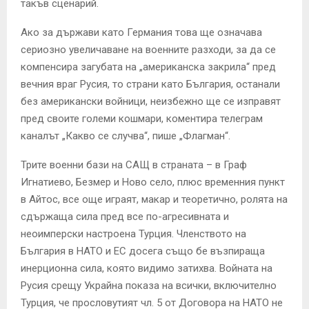
такъв сценарий.
Ако за държави като Германия това ще означава
сериозно увеличаване на военните разходи, за да се
компенсира загубата на „американска закрила“ пред
вечния враг Русия, то страни като България, останали
без американски войници, неизбежно ще се изправят
пред своите големи кошмари, коментира телеграм
каналът „Какво се случва“, пише „Флагман“.
Трите военни бази на САЩ в страната – в Граф
Игнатиево, Безмер и Ново село, плюс временния пункт
в Айтос, все още играят, макар и теоретично, ролята на
сдържаща сила пред все по-агресивната и
неоимперски настроена Турция. Членството на
България в НАТО и ЕС досега също бе възпираща
инерционна сила, която видимо затихва. Войната на
Русия срещу Украйна показа на всички, включително
Турция, че прословутият чл. 5 от Договора на НАТО не