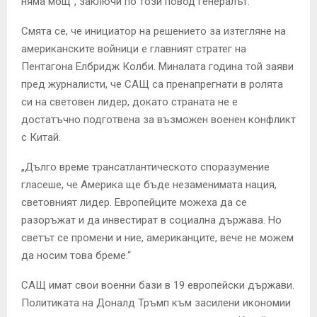
няма мощ“, заключи по този повод генералът.
Смята се, че инициатор на решението за изтегляне на
американските войници е главният стратег на
Пентагона Елбридж Колби. Миналата година той заяви
пред журналисти, че САЩ са пренапрегнати в ролята
си на световен лидер, докато страната не е
достатъчно подготвена за възможен военен конфликт
с Китай.
„Дълго време трансатлантическото споразумение
гласеше, че Америка ще бъде незаменимата нация,
световният лидер. Европейците можеха да се
разоръжат и да инвестират в социална държава. Но
светът се промени и ние, американците, вече не можем
да носим това бреме.“
САЩ имат свои военни бази в 19 европейски държави.
Политиката на Доналд Тръмп към засилени икономии