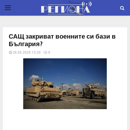
P
R
САЩ закриват военните си бази в
I
България?
26.05.2025 13:20
0
M
A
R
Y
M