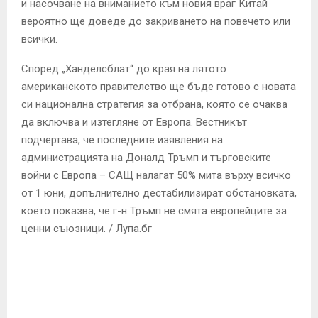
и насочване на вниманието към новия враг Китай
вероятно ще доведе до закриването на повечето или
всички.
Според „Ханделсблат“ до края на лятото
американското правителство ще бъде готово с новата
си национална стратегия за отбрана, която се очаква
да включва и изтегляне от Европа. Вестникът
подчертава, че последните изявления на
администрацията на Доналд Тръмп и търговските
войни с Европа – САЩ налагат 50% мита върху всичко
от 1 юни, допълнително дестабилизират обстановката,
което показва, че г-н Тръмп не смята европейците за
ценни съюзници. / Лупа.бг