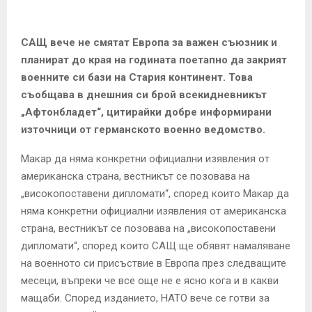
E
N
САЩ вече не смятат Европа за важен съюзник и
планират до края на годината поетапно да закрият
военните си бази на Стария континент. Това
U
съобщава в днешния си брой всекидневникът
„Афтонбладет“, цитирайки добре информирани
източници от германското военно ведомство.
Макар да няма конкретни официални изявления от
американска страна, вестникът се позовава на
„високопоставени дипломати“, според които Макар да
няма конкретни официални изявления от американска
страна, вестникът се позовава на „високопоставени
дипломати“, според които САЩ ще обявят намаляване
на военното си присъствие в Европа през следващите
месеци, въпреки че все още не е ясно кога и в какви
мащаби. Според изданието, НАТО вече се готви за