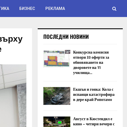
ТИКА
БИЗНЕС
РЕКЛАМА
върху
ПОСЛЕДНИ НОВИНИ
е
Конкурсна комисия
отвори 33 оферти за
обновяването на
дворовете на 11
училища...
Екшън и гонка: Кола с
испанци катастрофира
в дере край Ропотамо
Август в Кюстендил е
кино – четири вечери с