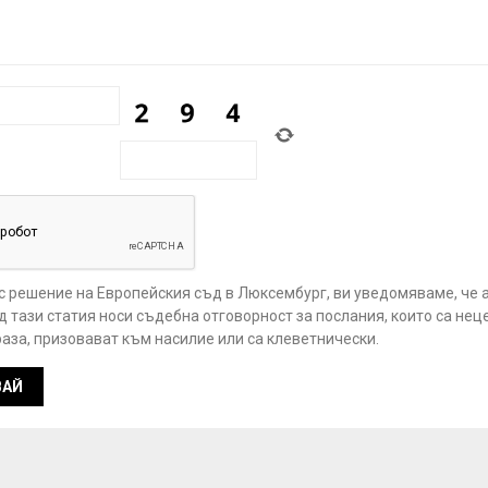
 с решение на Европейския съд в Люксембург, ви уведомяваме, че 
 тази статия носи съдебна отговорност за послания, които са нец
аза, призовават към насилие или са клеветнически.