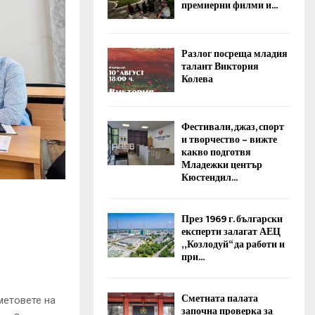
премиерни филми и...
Разлог посреща младия
талант Виктория
Колева
Фестивали, джаз, спорт
и творчество – вижте
какво подготвя
Младежки център
Кюстендил...
През 1969 г. български
експерти залагат АЕЦ
„Козлодуй“ да работи и
при...
Сметната палата
метовете на
започна проверка за