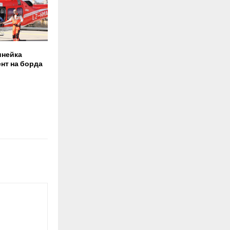
инейка
ент на борда