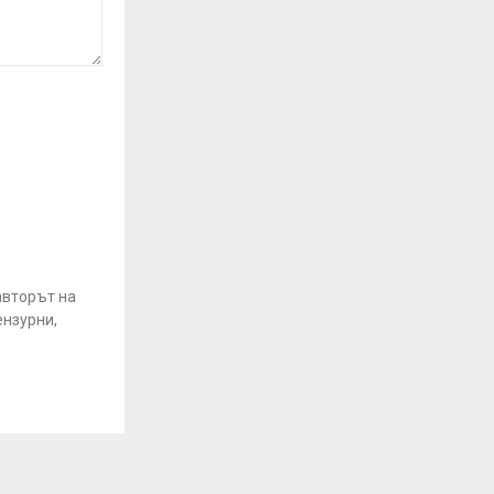
авторът на
ензурни,