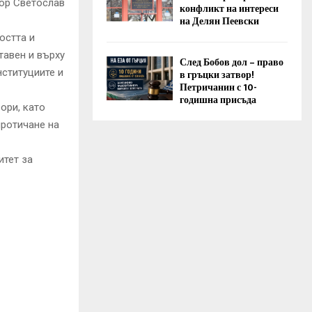
тор Светослав
конфликт на интереси
на Делян Пеевски
остта и
тавен и върху
След Бобов дол – право
ституциите и
в гръцки затвор!
Петричанин с 10-
годишна присъда
ори, като
протичане на
итет за