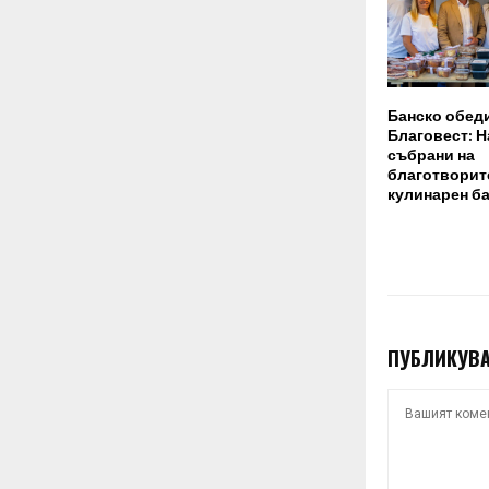
Банско обеди
Благовест: Н
събрани на
благотворит
кулинарен б
ПУБЛИКУВА