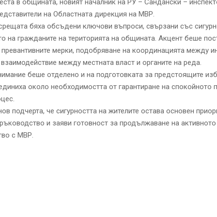
еста в общината, новият началник на РУ – Сандански – инспек
едставители на Областната дирекция на МВР.
срещата бяха обсъдени ключови въпроси, свързани със сигурн
о на гражданите на територията на общината. Акцент беше пос
 превантивните мерки, подобряване на координацията между ин
взаимодействие между местната власт и органите на реда.
имание беше отделено и на подготовката за предстоящите изб
единиха около необходимостта от гарантиране на спокойното 
цес.
ов подчерта, че сигурността на жителите остава основен приор
ръководство и заяви готовност за продължаване на активното
во с МВР.