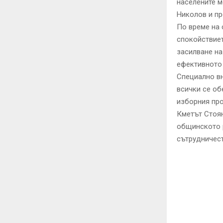
населените м
Николов и пр
По време на 
спокойствиет
засилване на
ефективното 
Специално вн
всички се об
изборния про
Кметът Стоян
общинското 
сътрудничест