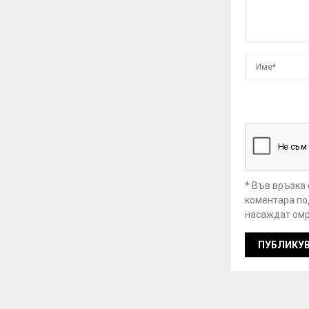
* Във връзка
коментара под
насаждат омр