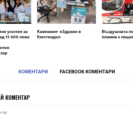
ни усилия за
Кампания- еЗдраве в
Въздушната л
ад 15 000 лева
Кюстендил
пламна с паци
елен
азар
КОМЕНТАРИ
FACEBOOK КОМЕНТАРИ
Й КОМЕНТАР