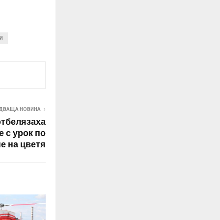
И
ДВАЩА НОВИНА
отбелязаха
 с урок по
е на цветя