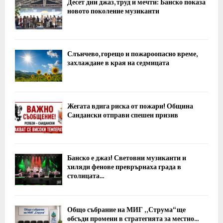
Десет дни джаз, труд и мечти: Банско показа
новото поколение музиканти
Слънчево, горещо и пожароопасно време,
захлаждане в края на седмицата
Жегата вдига риска от пожари! Община
Сандански отправи спешен призив
Банско е джаз! Световни музиканти и
хиляди фенове преврърнаха града в
столицата...
Общо събрание на МИГ „Струма“ ще
обсъди промени в стратегията за местно...