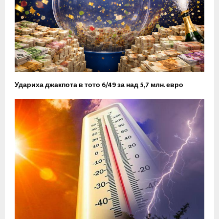
Удариха джакпота в тото 6/49 за над 5,7 млн. евро