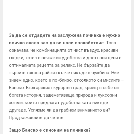
E
N
U
За да се отдадете на заслужена почивка е нужно
всичко около вас да ви носи спокойствие.
Това
означава, че комбинацията от чист въздух, красиви
гледки, хотел с всякакви удобства и достъпни цени е
оптималната рецепта за релакс. Не бързайте да
търсите такова райско кътче някъде в чужбина. Ние
знаем едно, което е по-близо, отколкото си мислите –
Банско. Българският курортен град, криещ в себе си
богата история, зашеметяваща природа и луксозни
хотели, които предлагат удобства като никъде
другаде. Успяхме ли да грабнем вниманието ви?
Продължавайте да четете.
Защо Банско е синоним на почивка?