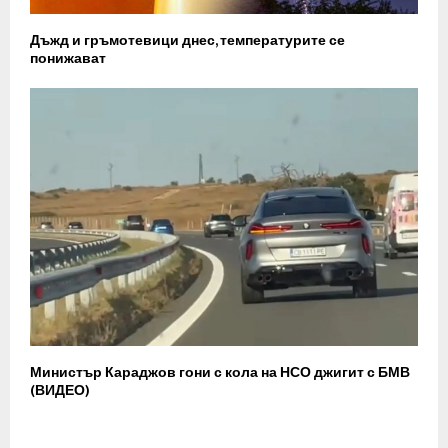
Дъжд и гръмотевици днес, температурите се
понижават
Министър Караджов гони с кола на НСО джигит с БМВ
(ВИДЕО)