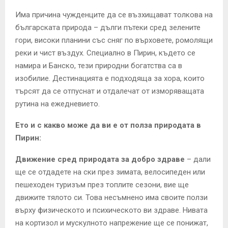
Има причина чужденците да се възхищават толкова на
българската природа – дълги пътеки сред зелените
гори, високи планини със сняг по върховете, ромолящи
реки и чист въздух. Специално в Пирин, където се
намира и Банско, тези природни богатства са в
изобилие. Дестинацията е подходяща за хора, които
търсят да се отпуснат и отдалечат от изморяващата
рутина на ежедневието.
Ето и с какво може да ви е от полза природата в
Пирин:
Движение сред природата за добро здраве
– дали
ще се отдадете на ски през зимата, велосипеден или
пешеходен туризъм през топлите сезони, вие ще
движите тялото си. Това несъмнено има своите ползи
върху физическото и психическото ви здраве. Нивата
на кортизол и мускулното напрежение ще се понижат,