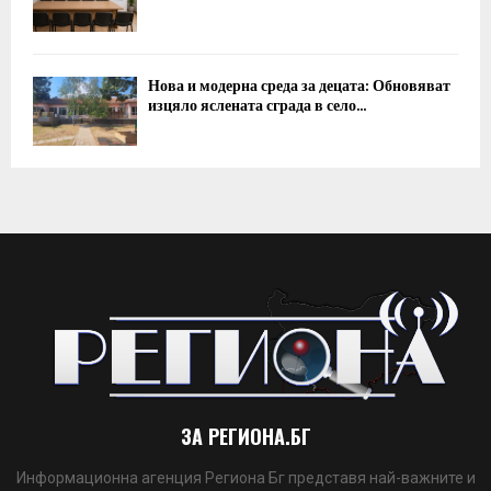
Нова и модерна среда за децата: Обновяват
изцяло яслената сграда в село...
ЗА РЕГИОНА.БГ
Информационна агенция Региона Бг представя най-важните и