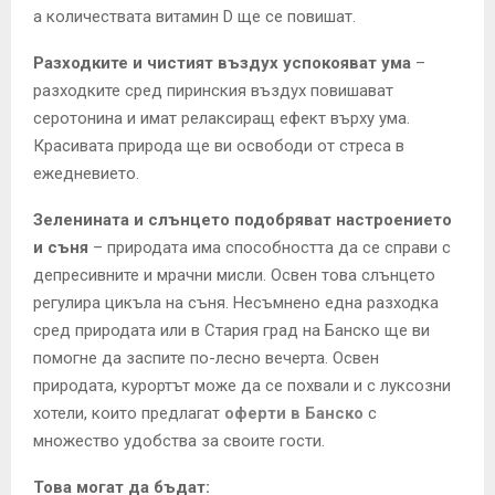
а количествата витамин D ще се повишат.
Разходките и чистият въздух успокояват ума
–
разходките сред пиринския въздух повишават
серотонина и имат релаксиращ ефект върху ума.
Красивата природа ще ви освободи от стреса в
ежедневието.
Зеленината и слънцето подобряват настроението
и съня
– природата има способността да се справи с
депресивните и мрачни мисли. Освен това слънцето
регулира цикъла на съня. Несъмнено една разходка
сред природата или в Стария град на Банско ще ви
помогне да заспите по-лесно вечерта. Освен
природата, курортът може да се похвали и с луксозни
хотели, които предлагат
оферти в Банско
с
множество удобства за своите гости.
Това могат да бъдат: