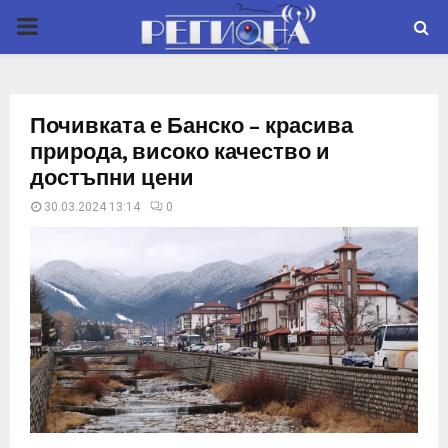
P
R
Почивката е Банско – красива
I
природа, високо качество и
достъпни цени
M
30.03.2024 13:14
0
A
R
Y
M