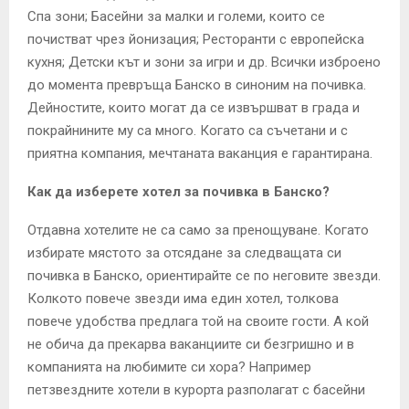
Спа зони; Басейни за малки и големи, които се
почистват чрез йонизация; Ресторанти с европейска
кухня; Детски кът и зони за игри и др. Всички изброено
до момента превръща Банско в синоним на почивка.
Дейностите, които могат да се извършват в града и
покрайнините му са много. Когато са съчетани и с
приятна компания, мечтаната ваканция е гарантирана.
Как да изберете хотел за почивка в Банско?
Отдавна хотелите не са само за пренощуване. Когато
избирате мястото за отсядане за следващата си
почивка в Банско, ориентирайте се по неговите звезди.
Колкото повече звезди има един хотел, толкова
повече удобства предлага той на своите гости. А кой
не обича да прекарва ваканциите си безгришно и в
компанията на любимите си хора? Например
петзвездните хотели в курорта разполагат с басейни