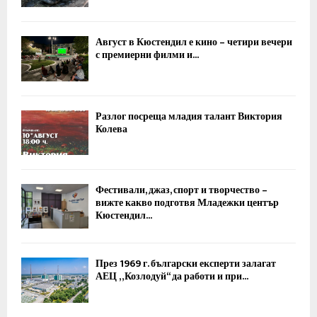
Август в Кюстендил е кино – четири вечери
с премиерни филми и...
Разлог посреща младия талант Виктория
Колева
Фестивали, джаз, спорт и творчество –
вижте какво подготвя Младежки център
Кюстендил...
През 1969 г. български експерти залагат
АЕЦ „Козлодуй“ да работи и при...