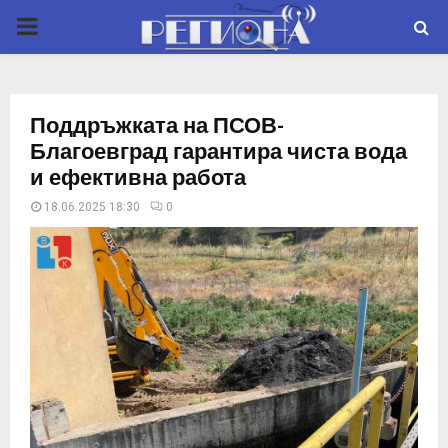
P
R
Поддръжката на ПСОВ-
I
Благоевград гарантира чиста вода
и ефективна работа
M
18.06.2025 18:30
0
A
R
Y
M