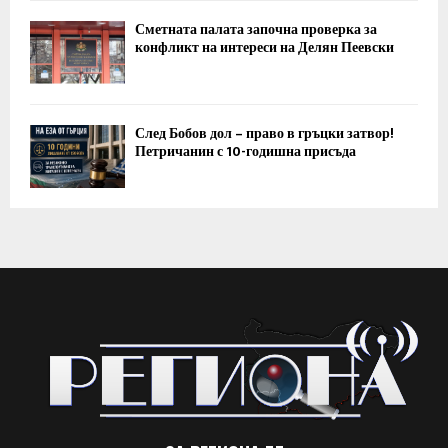
Сметната палата започна проверка за
конфликт на интереси на Делян Пеевски
След Бобов дол – право в гръцки затвор!
Петричанин с 10-годишна присъда