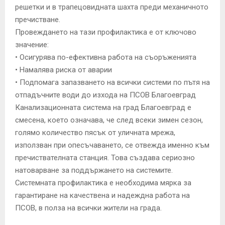
решетки и в трапецовидната шахта преди механичното
пречистване.
Провеждането на тази профилактика е от ключово
значение:
• Осигурява по-ефективна работа на съоръженията
• Намалява риска от аварии
• Подпомага запазването на всички системи по пътя на
отпадъчните води до изхода на ПСОВ Благоевград
Канализационната система на град Благоевград е
смесена, което означава, че след всеки зимен сезон,
голямо количество пясък от уличната мрежа,
използван при опесъчаването, се отвежда именно към
пречиствателната станция. Това създава сериозно
натоварване за поддържането на системите.
Системната профилактика е необходима мярка за
гарантиране на качествена и надеждна работа на
ПСОВ, в полза на всички жители на града.