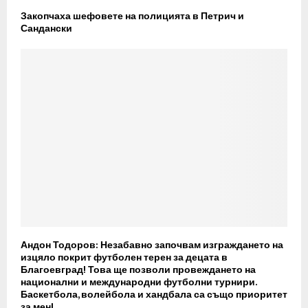
Закопчаха шефовете на полицията в Петрич и
Сандански
Андон Тодоров: Незабавно започвам изграждането на
изцяло покрит футболен терен за децата в
Благоевград! Това ще позволи провеждането на
национални и международни футболни турнири.
Баскетбола, волейбола и хандбала са също приоритет
за мен!