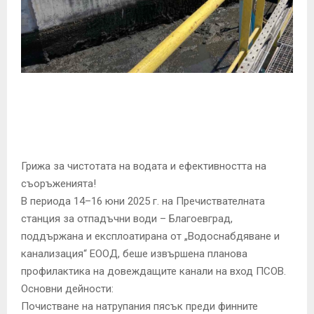
E
N
U
Грижа за чистотата на водата и ефективността на
съоръженията!
В периода 14–16 юни 2025 г. на Пречиствателната
станция за отпадъчни води – Благоевград,
поддържана и експлоатирана от „Водоснабдяване и
канализация“ ЕООД, беше извършена планова
профилактика на довеждащите канали на вход ПСОВ.
Основни дейности:
Почистване на натрупания пясък преди финните