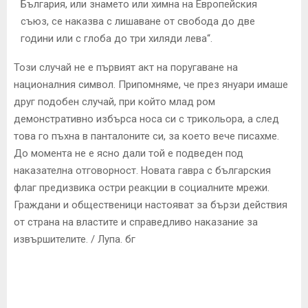
България, или знамето или химна на Европейския
съюз, се наказва с лишаване от свобода до две
години или с глоба до три хиляди лева“.
Този случай не е първият акт на поругаване на
националния символ. Припомняме, че през януари имаше
друг подобен случай, при който млад ром
демонстративно избърса носа си с трикольора, а след
това го пъхна в панталоните си, за което вече писахме.
До момента не е ясно дали той е подведен под
наказателна отговорност. Новата гавра с българския
флаг предизвика остри реакции в социалните мрежи.
Граждани и общественици настояват за бързи действия
от страна на властите и справедливо наказание за
извършителите. / Лупа. бг