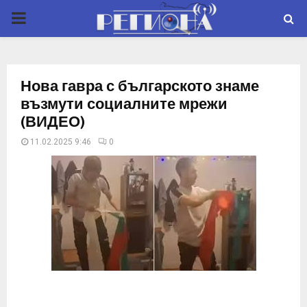
P
R
Нова гавра с българското знаме
I
възмути социалните мрежи
(ВИДЕО)
M
11.02.2025 9:46
0
A
R
Y
M