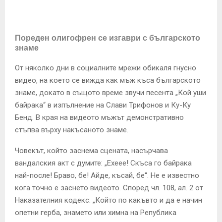
E
N
Пореден олигофрен се изгаври с българското
знаме
U
От няколко дни в социалните мрежи обикаля гнусно
видео, на което се вижда как мъж къса българското
знаме, докато в същото време звучи песента „Кой уши
байрака“ в изпълнение на Слави Трифонов и Ку-Ку
Бенд. В края на видеото мъжът демонстративно
стъпва върху накъсаното знаме.
Човекът, който заснема сцената, насърчава
вандалския акт с думите: „Ехеее! Скъса го байрака
най-после! Браво, бе! Айде, късай, бе“. Не е известно
кога точно е заснето видеото. Според чл. 108, ал. 2 от
Наказателния кодекс: „Който по какъвто и да е начин
опетни герба, знамето или химна на Република