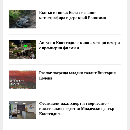
Екшън и гонка: Кола с испанци
катастрофира в дере край Ропотамо
Август в Кюстендил е кино – четири вечери
с премиерни филми и...
Разлог посреща младия талант Виктория
Колева
Фестивали, джаз, спорт и творчество –
вижте какво подготвя Младежки център
Кюстендил...