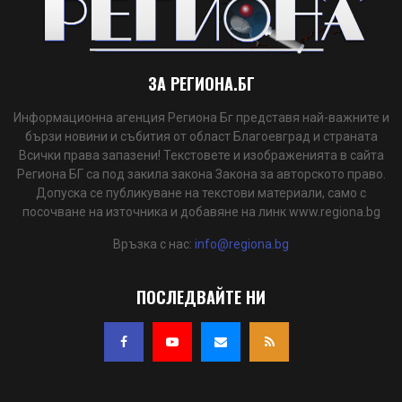
ЗА РЕГИОНА.БГ
Информационна агенция Региона Бг представя най-важните и
бързи новини и събития от област Благоевград и страната
Всички права запазени! Текстовете и изображенията в сайта
Региона БГ са под закила закона Закона за авторското право.
Допуска се публикуване на текстови материали, само с
посочване на източника и добавяне на линк www.regiona.bg
Връзка с нас:
info@regiona.bg
ПОСЛЕДВАЙТЕ НИ