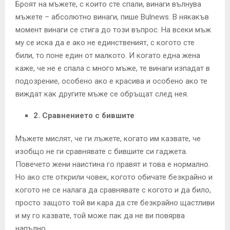
Броят на мъжете, с които сте спали, винаги вълнува
мъжете – абсолютно винаги, пише Bulnews. В някакъв
момент винаги се стига до този въпрос. На всеки мъж
му се иска да е ако не единственият, с когото сте
били, то поне един от малкото. И когато една жена
каже, че не е спала с много мъже, те винаги изпадат в
подозрение, особено ако е красива и особено ако те
виждат как другите мъже се обръщат след нея.
2. Сравнението с бившите
Мъжете мислят, че ги лъжете, когато им казвате, че
изобщо не ги сравнявате с бившите си гаджета.
Повечето жени наистина го правят и това е нормално.
Но ако сте открили човек, когото обичате безкрайно и
когото не се налага да сравнявате с когото и да било,
просто защото той ви кара да сте безкрайно щастливи
и му го казвате, той може пак да не ви повярва
напълно.