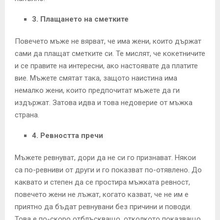
3. Плащането на сметките
Повечето мъже не вярват, че има жени, които държат
сами да плащат сметките си. Те мислят, че кокетничите
и се правите на интересни, ако настоявате да платите
вие. Мъжете смятат така, защото наистина има
немалко жени, които предпочитат мъжете да ги
издържат. Затова идва и това недоверие от мъжка
страна.
4. Ревността пречи
Мъжете ревнуват, дори да не си го признават. Някои
са по-ревниви от други и го показват по-отявлено. До
каквато и степен да се простира мъжката ревност,
повечето жени не лъжат, когато казват, че не им е
приятно да бъдат ревнувани без причини и поводи.
Това е по-скоро отблъскващо, отколкото показващо