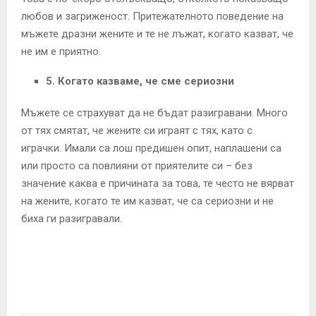
любов и загриженост. Притежателното поведение на
мъжете дразни жените и те не лъжат, когато казват, че
не им е приятно.
5. Когато казваме, че сме сериозни
Мъжете се страхуват да не бъдат разигравани. Много
от тях смятат, че жените си играят с тях, като с
играчки. Имали са лош предишен опит, наплашени са
или просто са повлияни от приятелите си – без
значение каква е причината за това, те често не вярват
на жените, когато те им казват, че са сериозни и не
биха ги разигравали.