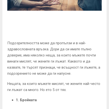
E
N
U
Подозрителността може да пропълзи и в най-
здравословната връзка. Дори да си имате пълно
доверие, има няколко неща, за които мъжете почти
винаги мислят, че жените ги лъжат. Каквото и да
казвате, те търсят признаци, че всъщност ги лъжете, а
подозрението не може да ги напусне.
Нещата, за които мъжете мислят, че жените най-често
ги лъжат са много. Но ето 5 от тях.
1. Бройката