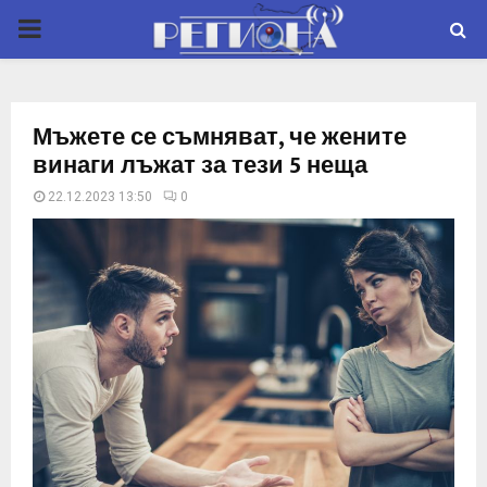
P
R
Мъжете се съмняват, че жените
I
винаги лъжат за тези 5 неща
22.12.2023 13:50
0
M
A
R
Y
M