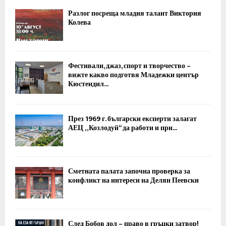
Разлог посреща младия талант Виктория
Колева
Фестивали, джаз, спорт и творчество –
вижте какво подготвя Младежки център
Кюстендил...
През 1969 г. български експерти залагат
АЕЦ „Козлодуй“ да работи и при...
Сметната палата започна проверка за
конфликт на интереси на Делян Пеевски
След Бобов дол – право в гръцки затвор!