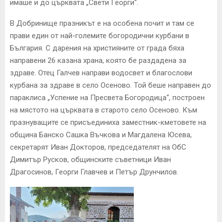
имаше и до църквата „Свети Георги“.
В Добринище празникът е на особена почит и там се
прави един от най-големите богородични курбани в
България. С дарения на християните от града бяха
направени 26 казана храна, която бе раздадена за
здраве. Отец Галчев направи водосвет и благослови
курбана за здраве в село Осеново. Той беше направен до
параклиса „Успение на Пресвета Богородица“, построен
на мястото на църквата в старото село Осеново. Към
празнуващите се присъединиха заместник-кметовете на
община Банско Сашка Въчкова и Магдалена Юсева,
секретарят Иван Докторов, председателят на ОбС
Димитър Русков, общинските съветници Иван
Драгосинов, Георги Главчев и Петър Друнчилов.