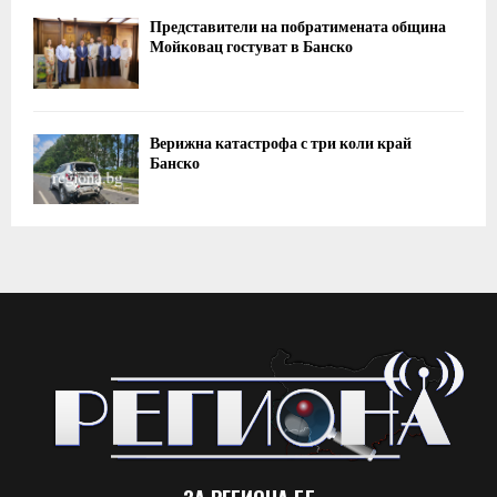
Представители на побратимената община
Мойковац гостуват в Банско
Верижна катастрофа с три коли край
Банско