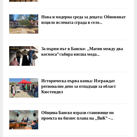
Нова и модерна среда за децата: Обновяват
изцяло яслената сграда в село...
За първи път в Банско: „Магия между два
космоса“ събира висша мода...
Историческа първа копка: Изграждат
регионално депо за отпадъци за област
Кюстендил
Община Банско изрази становище по
проекта на бизнес плана на „ВиК“ –...