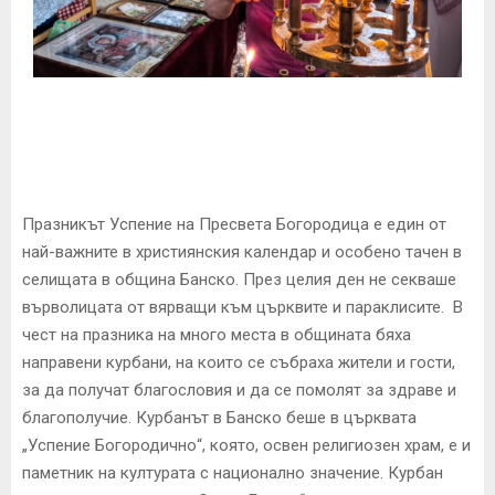
E
N
U
Празникът Успение на Пресвета Богородица е един от
най-важните в християнския календар и особено тачен в
селищата в община Банско. През целия ден не секваше
върволицата от вярващи към църквите и параклисите. В
чест на празника на много места в общината бяха
направени курбани, на които се събраха жители и гости,
за да получат благословия и да се помолят за здраве и
благополучие. Курбанът в Банско беше в църквата
„Успение Богородично“, която, освен религиозен храм, е и
паметник на културата с национално значение. Курбан