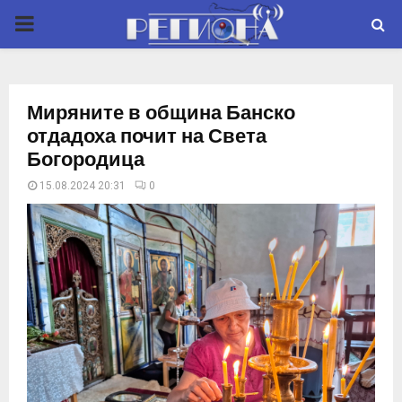
P
R
Миряните в община Банско
I
отдадоха почит на Света
Богородица
M
15.08.2024 20:31
0
A
R
Y
M