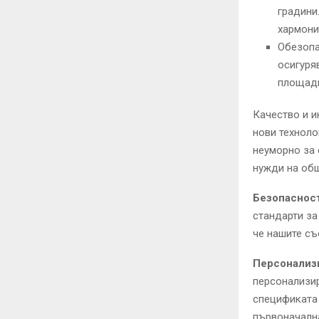
градини
хармони
Обезопа
осигуря
площад
Качество и 
нови техноло
неуморно за 
нужди на об
Безопасност
стандарти за
че нашите съ
Персонализ
персонализир
спецификата 
първоначалн