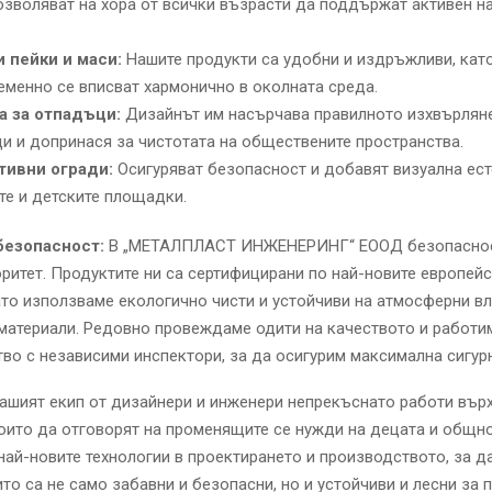
озволяват на хора от всички възрасти да поддържат активен н
 пейки и маси:
Нашите продукти са удобни и издръжливи, кат
менно се вписват хармонично в околната среда.
а за отпадъци:
Дизайнът им насърчава правилното изхвърлян
и и допринася за чистотата на обществените пространства.
тивни огради:
Осигуряват безопасност и добавят визуална ес
те и детските площадки.
безопасност:
В „МЕТАЛПЛАСТ ИНЖЕНЕРИНГ“ ЕООД безопаснос
ритет. Продуктите ни са сертифицирани по най-новите европей
ато използваме екологично чисти и устойчиви на атмосферни вл
атериали. Редовно провеждаме одити на качеството и работим
во с независими инспектори, за да осигурим максимална сигур
ашият екип от дизайнери и инженери непрекъснато работи върх
оито да отговорят на променящите се нужди на децата и общно
ай-новите технологии в проектирането и производството, за 
ито са не само забавни и безопасни, но и устойчиви и лесни за