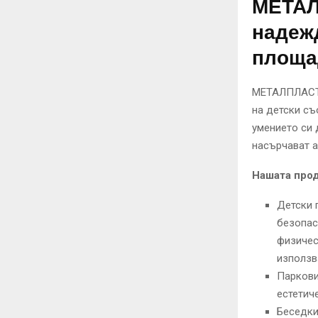
МЕТАЛ
надежд
площа
МЕТАЛПЛАСТ 
на детски съ
умението си 
насърчават а
Нашата прод
Детски 
безопас
физичес
използв
Паркови
естетич
Беседки