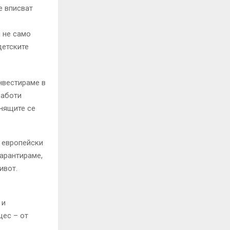
е вписват
 не само
детските
нвестираме в
работи
енящите се
 европейски
гарантираме,
ивот.
 и
цес – от