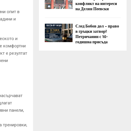
конфликт на интереси
на Делян Пеевски
ини опит в
радини и
След Бобов дол – право
в гръцки затвор!
Петричанин с 10-
еското и
годишна присъда
ме комфортни
кт е резултат
вени
насърчават
длагат
ивни панели,
а тренировки,