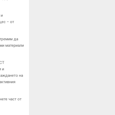
 и
цес – от
стремим да
еми материали
АСТ
и и
граждането на
активния
ете част от