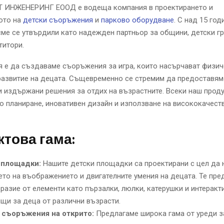
ИНЖЕНЕРИНГ ЕООД е водеща компания в проектирането и
ото на
детски съоръжения
и
парково оборудване
. С над 15 год
сме се утвърдили като надежден партньор за общини, детски г
титори.
 е да създаваме съоръжения за игра, които насърчават физич
развитие на децата. Същевременно се стремим да предоставя
и издържани решения за отдих на възрастните. Всеки наш проду
о планиране, иновативен дизайн и използване на висококачест
това гама:
 площадки:
Нашите детски площадки са проектирани с цел да 
ето на въображението и двигателните умения на децата. Те пре
разие от елементи като пързалки, люлки, катерушки и интеракт
щи за деца от различни възрасти.
 съоръжения на открито:
Предлагаме широка гама от уреди з