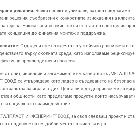
ирани решения:
Всеки проект е уникален, затова предлагаме
ани решения, съобразени с конкретните изисквания на клиента
на терена. Нашият опитен екип ще ви съпътства през целия про
ата концепция до финалния монтаж и поддръжка.
азвитие:
Отдадени сме на идеята за устойчиво развитие и се 
ействието върху околната среда, като използваме рециклиру
ефективни производствени процеси.
е от опит, иновации и ангажимент към качеството, „МЕТАЛПЛ
 ЕООД се утвърждава като лидер в създаването на безопасн
ространства за игра и отдих. Целта ни е да допринасяме за из
тливи общности, като предлагаме продукти, които насърчават 
от и социалното взаимодействие.
ЕТАЛПЛАСТ ИНЖЕНЕРИНГ“ ЕООД за своя следващ проект и стан
 за създаване на по-добри места за живот и игра.