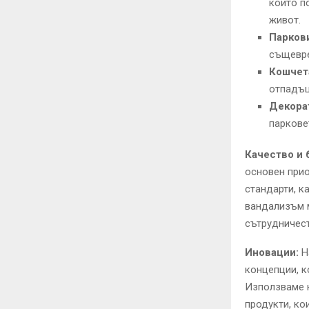
които п
живот.
Паркови
същевре
Кошчет
отпадъц
Декора
паркове
Качество и 
основен прио
стандарти, к
вандализъм м
сътрудничест
Иновации:
Н
концепции, к
Използваме н
продукти, ко