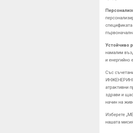
Персонализ
персонализир
спецификата 
първоначалн
Устойчиво р
намалим възд
и енергийно 
Със съчетани
ИНЖЕНЕРИНГ“
атрактивни п
здрави и щас
начин на жив
Изберете „М
нашата мисия