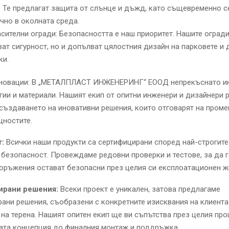
. Те предлагат защита от слънце и дъжд, като същевременно с
чно в околната среда.
сителни огради: Безопасността е наш приоритет. Нашите огради
ват сигурност, но и допълват цялостния дизайн на парковете и 
ки.
иновации: В „МЕТАЛПЛАСТ ИНЖЕНЕРИНГ“ ЕООД непрекъснато и
гии и материали. Нашият екип от опитни инженери и дизайнери 
създаването на иновативни решения, които отговарят на пром
щностите.
:
Всички наши продукти са сертифицирани според най-строгите
 безопасност. Провеждаме редовни проверки и тестове, за да 
оръжения остават безопасни през целия си експлоатационен ж
ирани решения:
Всеки проект е уникален, затова предлагаме
ани решения, съобразени с конкретните изисквания на клиента
на терена. Нашият опитен екип ще ви съпътства през целия про
ата концепция до финалния монтаж и поддръжка.