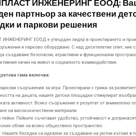
ПЛАСТ ИНЖЕНЕРИНГ ЕООД: Ва
ен партньор за качествени дет
дки и паркови решения
ИНЖЕНЕРИНГ ЕООД е утвърден лидер в проектирането и про
оръжения и парково оборудване. С над десетилетие опит, ние с
да създаваме безопасни, атрактивни и функционални пространс
ктивния начин на живот и социалното взаимодействие.
уктова гама включва:
паркови съоръжения за игра: Проектирани с грижа за развитиет
ността на децата, нашите детски площадки стимулират въобра
ката активност. Всяко съоръжение е резултат от внимателно п
ане на висококачествени материали.
 пейки: Пейките съчетават удобство, устойчивост и допринасят
еския облик на всяко обществено пространство.
: Нашите беседки са идеални за създаване на уютни кътове в п