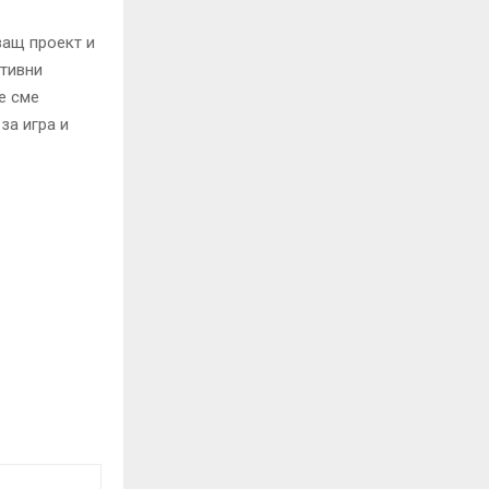
ащ проект и
ктивни
е сме
за игра и