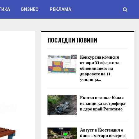
ТИКА
БИЗНЕС
РЕКЛАМА
ПОСЛЕДНИ НОВИНИ
Конкурсна комисия
отвори 33 оферти за
обновяването на
дворовете на 11
училища...
Екшън и гонка: Кола с
испанци катастрофира
в дере край Ропотамо
Август в Кюстендил е
кино – четири вечери с