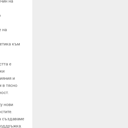
ачин на
о
е на
тетика към
тта е
ски
ияния и
 в тясно
ност.
у нови
стите.
да създаваме
 поддръжка.