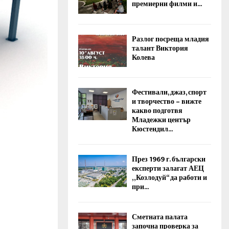
премиерни филми и...
Разлог посреща младия
талант Виктория
Колева
Фестивали, джаз, спорт
и творчество – вижте
какво подготвя
Младежки център
Кюстендил...
През 1969 г. български
експерти залагат АЕЦ
„Козлодуй“ да работи и
при...
Сметната палата
започна проверка за