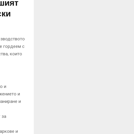
шият
ски
изводството
е гордеем с
тва, които
о и
жението и
ланиране и
 за
аркове и