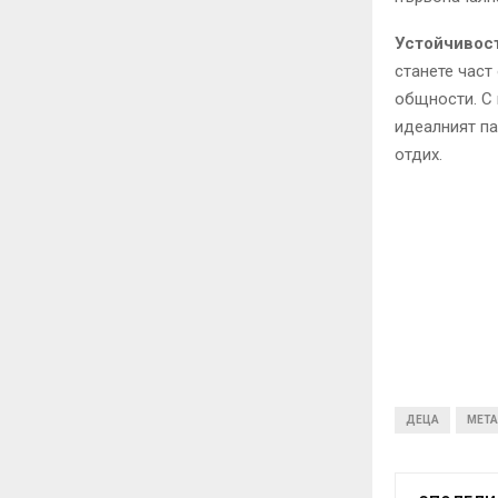
Устойчивост
станете част
общности. С 
идеалният па
отдих.
ДЕЦА
МЕТА