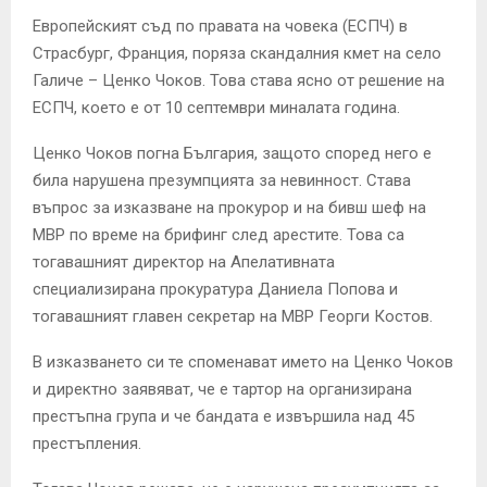
Европейският съд по правата на човека (ЕСПЧ) в
Страсбург, Франция, поряза скандалния кмет на село
Галиче – Ценко Чоков. Това става ясно от решение на
ЕСПЧ, което е от 10 септември миналата година.
Ценко Чоков погна България, защото според него е
била нарушена презумпцията за невинност. Става
въпрос за изказване на прокурор и на бивш шеф на
МВР по време на брифинг след арестите. Това са
тогавашният директор на Апелативната
специализирана прокуратура Даниела Попова и
тогавашният главен секретар на МВР Георги Костов.
В изказването си те споменават името на Ценко Чоков
и директно заявяват, че е тартор на организирана
престъпна група и че бандата е извършила над 45
престъпления.