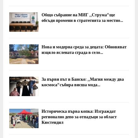
Общо събрание на МИГ „Струма“ ще
обсъди промени в стратегията за местно...
Нова и модерна среда за децата: Обновяват
изцяло яслената сграда в село...
За първи път в Банско: „Магия между два
космоса“ събира висша мода...
Историческа първа копка: Изграждат
регионално депо за отпадъци за област
Кюстендил