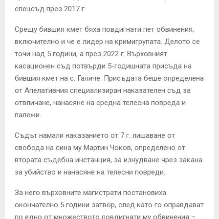
спецсъд през 2017 г.
Срещу бившия кмет бяха повдигнати пет обвинения,
включително и че е лидер на кримигрупата. Делото се
точи над 5 години, а през 2022 г. Върховният
касационен съд потвърди 5-годишната присъда на
бившия кмет на с. Галиче. Присъдата беше определена
от Апелативния специализиран наказателен съд за
отвличане, нанасяне на средна телесна повреда и
палежи.
Съдът намали наказанието от 7 г. лишаване от
свобода на сина му Мартин Чоков, определено от
втората съдебна инстанция, за изнудване чрез закана
за убийство и нанасяне на телесни повреди.
За него върховните магистрати постановиха
окончателно 5 години затвор, след като го оправдават
по едно от множеството повдигнати му обвинения –