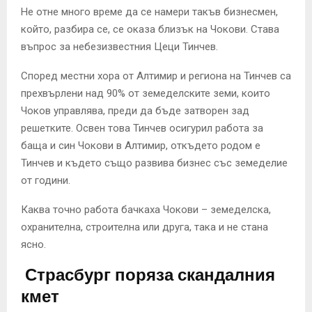
Не отне много време да се намери такъв бизнесмен,
който, разбира се, се оказа близък на Чокови. Става
въпрос за небезизвестния Цеци Тинчев.
Според местни хора от Алтимир и региона на Тинчев са
прехвърлени над 90% от земеделските земи, които
Чоков управлява, преди да бъде затворен зад
решетките. Освен това Тинчев осигурил работа за
баща и син Чокови в Алтимир, откъдето родом е
Тинчев и където също развива бизнес със земеделие
от години.
Каква точно работа бачкаха Чокови – земеделска,
охранителна, строителна или друга, така и не стана
ясно.
Страсбург поряза скандалния
кмет