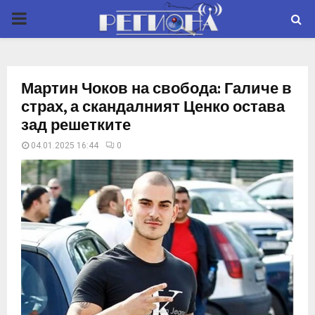
P
R
Мартин Чоков на свобода: Галиче в
I
страх, а скандалният Ценко остава
зад решетките
M
04.01.2025 16:44
0
A
R
Y
M