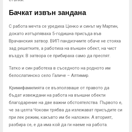
Бачкат извън зандана
С работа мечта се уредиха Ценко и синът му Мартин,
докато изтърпяваха 5-годишна присъда във
Врачанския затвор. ВИП пандизчиите обаче не стояха
зад решетките, а работиха на външен обект, на чист
въздух. В затвора се прибираха само да преспят.
Татко и син работеха в съседното на родното им
белослатинско село Галиче – Алтимир.
Кримифамилията се възползваше от правото да
бъдат извеждани на работа на външни обекти
благодарение на две важни обстоятелства. Първото е,
че за целта Чокови трябва да излежават присъдите си
при лек режим, какъвто им бе наложен. А вторият,
разбира се, е да има кой да ги наеме на работа.