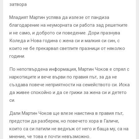
Младият Мартин успява да излезе от пандиза
благодарение на неуморната си работа зад решетките
и не само, и доброто си поведение. Дори празнува
Коледа и Нова година с жена си и малкия си син, с
които не бе прекарвал светлите празници от няколко
години.
По непотвърдена информация, Мартин Чоков е спрял с
наркотиците и вече върви по правия път, за да не
създава повече неприятности на семейството си. Иска
да живее спокойно и да се грижи за жена си и детето
си.
Дали Мартин Чоков ще влезе наистина в правия път,
предстои да разберем, но повечето хора в Галиче,
които са си патили не веднъж от него и баща му, са на
мнение, че това е почти невъзможно.