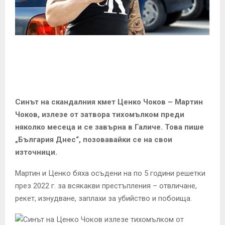
E
N
U
Синът на скандалния кмет Ценко Чоков – Мартин
Чоков, излезе от затвора тихомълком преди
няколко месеца и се завърна в Галиче. Това пише
„България Днес“, позовавайки се на свои
източници.
Мартин и Ценко бяха осъдени на по 5 години решетки
през 2022 г. за всякакви престъпления – отвличане,
рекет, изнудване, заплахи за убийство и побоища.