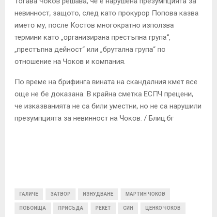
Тогава Чоков решава, че е нарушена презумпцията за
невинност, защото, след като прокурор Попова казва
името му, после Костов многократно използва
термини като „организирана престъпна група“,
„престъпна дейност“ или „брутална група“ по
отношение на Чоков и компания.
По време на брифинга вината на скандалния кмет все
още не бе доказана. В крайна сметка ЕСПЧ прецени,
че изказванията не са били уместни, но не са нарушили
презумпцията за невинност на Чоков. / Блиц.бг
ГАЛИЧЕ
ЗАТВОР
ИЗНУДВАНЕ
МАРТИН ЧОКОВ
ПОБОИЩА
ПРИСЪДА
РЕКЕТ
СИН
ЦЕНКО ЧОКОВ