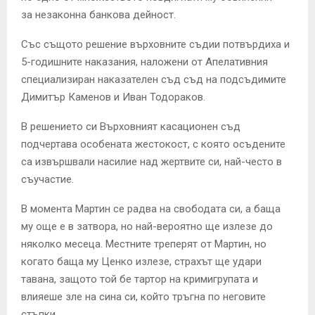
за незаконна банкова дейност.
Със същото решение върховните съдии потвърдиха и
5-годишните наказания, наложени от Апелативния
специализиран наказателен съд съд на подсъдимите
Димитър Каменов и Иван Тодораков.
В решението си Върховният касационен съд
подчертава особената жестокост, с която осъдените
са извършвали насилие над жертвите си, най-често в
съучастие.
В момента Мартин се радва на свободата си, а баща
му още е в затвора, но най-вероятно ще излезе до
няколко месеца. Местните треперят от Мартин, но
когато баща му Ценко излезе, страхът ще удари
тавана, защото той бе тартор на кримигрупата и
влияеше зле на сина си, който тръгна по неговите
стъпки.