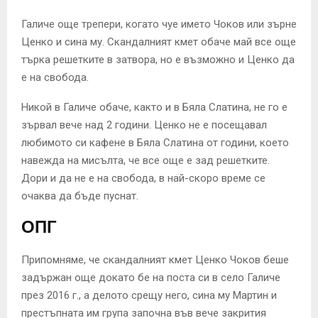
Галиче още трепери, когато чуе името Чоков или зърне
Ценко и сина му. Скандалният кмет обаче май все още
търка решетките в затвора, но е възможно и Ценко да
е на свобода.
Никой в Галиче обаче, както и в Бяла Слатина, не го е
зървал вече над 2 години. Ценко не е посещавал
любимото си кафене в Бяла Слатина от години, което
навежда на мисълта, че все още е зад решетките.
Дори и да не е на свобода, в най-скоро време се
очаква да бъде пуснат.
ОПГ
Припомняме, че скандалният кмет Ценко Чоков беше
задържан още докато бе на поста си в село Галиче
през 2016 г., а делото срещу него, сина му Мартин и
престъпната им група започна във вече закрития