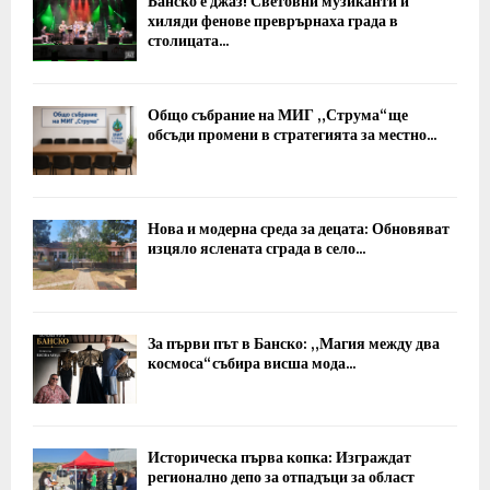
Банско е джаз! Световни музиканти и
хиляди фенове преврърнаха града в
столицата...
Общо събрание на МИГ „Струма“ ще
обсъди промени в стратегията за местно...
Нова и модерна среда за децата: Обновяват
изцяло яслената сграда в село...
За първи път в Банско: „Магия между два
космоса“ събира висша мода...
Историческа първа копка: Изграждат
регионално депо за отпадъци за област