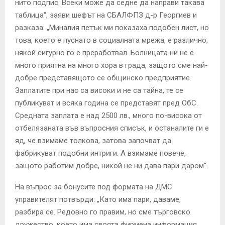
нито подпис. Всеки може да седне да направи такава
таблица“, заяви шефът на СБАЛФПЗ д-р Георгиев и
разказа: „Миналия петък ми показаха подобен лист, но
това, което е пуснато в социалната мрежа, е различно,
някой сигурно го е преработвал. Болницата ни не е
много приятна на много хора в града, защото сме най-
добре представящото се общинско предприятие.
Заплатите при нас са високи и не са тайна, те се
публикуват и всяка година се представят пред ОбС.
Средната заплата е над 2500 лв., много по-висока от
отбелязаната във въпросния списък, и останалите ги е
яд, че взимаме толкова, затова започват да
фабрикуват подобни интриги. А взимаме повече,
защото работим добре, никой не ни дава пари даром“.
На въпрос за бонусите под формата на ДМС
управителят потвърди: „Като има пари, даваме,
разбира се. Редовно го правим, но сме търговско
дружество, което има своята фирмена информация.