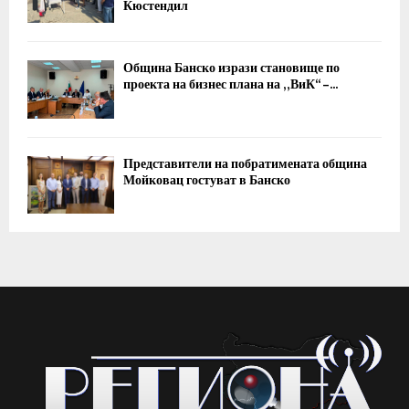
Кюстендил
Община Банско изрази становище по
проекта на бизнес плана на „ВиК“ –...
Представители на побратимената община
Мойковац гостуват в Банско