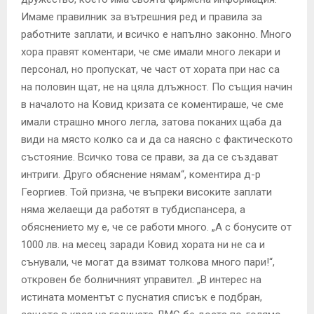
Имаме правилник за вътрешния ред и правила за
работните заплати, и всичко е напълно законно. Много
хора правят коментари, че сме имали много лекари и
персонал, но пропускат, че част от хората при нас са
на половин щат, не на цяла длъжност. По същия начин
в началото на Ковид кризата се коментираше, че сме
имали страшно много легла, затова поканих щаба да
види на място колко са и да са наясно с фактическото
състояние. Всичко това се прави, за да се създават
интриги. Друго обяснение нямам“, коментира д-р
Георгиев. Той призна, че въпреки високите заплати
няма желаещи да работят в тубдиспансера, а
обяснението му е, че се работи много. „А с бонусите от
1000 лв. на месец заради Ковид хората ни не са и
сънували, че могат да взимат толкова много пари!“,
откровен бе болничният управител. „В интерес на
истината моментът с пуснатия списък е подбран,