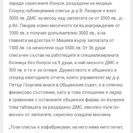
E
заради сериозните бонуси, раздадени на медици.
Според публикувания списък д-р В. Лазаров е взел
N
5000 лв. ДМС за месец над заплатата си от 2000 лв., д-
р Вл. Пандев освен месечното си възнаграждение от
1000 лв. е получил допълнително 3000 лв., а на
U
главната медсестра Н. Мишева върху заплатата от
1500 лв. са начислени още 5500 лв. От 36 души
списъчен състав на работещите в специализираната
болница без бонуси са 9 души, а най-ниското ДМС е
300 лв. и то е за огняря. Дружеството е общинско и
според ежегодните отчети, които управителят му д-р
Петър Георгиев внася в Общинския съвет, е в отлично
финансово състояние, като в това отношение е лидер
в сравнение с останалите общински фирми, но въпреки
това таблицата за раздадено ДМС, няколко пъти по-
високо от заплатите, сериозно озадачи мнозина.
„Този списък е изфабрикуван, на него няма нито печат,