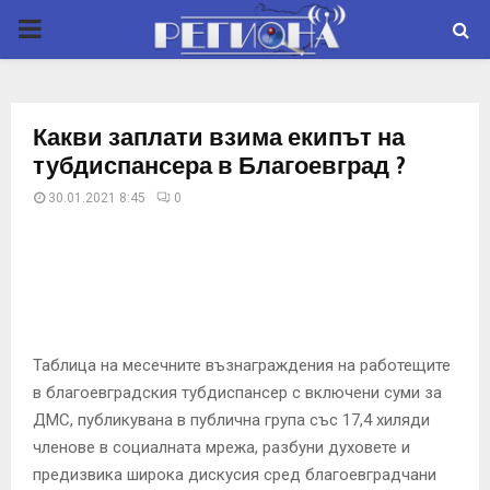
P
R
Какви заплати взима екипът на
I
тубдиспансера в Благоевград ?
30.01.2021 8:45
0
M
A
R
Таблица на месечните възнаграждения на работещите
Y
в благоевградския тубдиспансер с включени суми за
ДМС, публикувана в публична група със 17,4 хиляди
M
членове в социалната мрежа, разбуни духовете и
предизвика широка дискусия сред благоевградчани