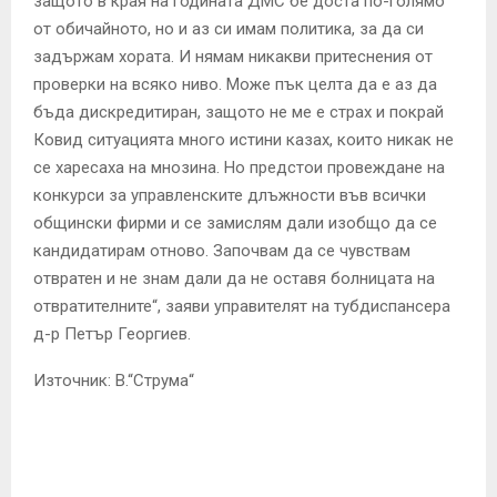
защото в края на годината ДМС бе доста по-голямо
от обичайното, но и аз си имам политика, за да си
задържам хората. И нямам никакви притеснения от
проверки на всяко ниво. Може пък целта да е аз да
бъда дискредитиран, защото не ме е страх и покрай
Ковид ситуацията много истини казах, които никак не
се харесаха на мнозина. Но предстои провеждане на
конкурси за управленските длъжности във всички
общински фирми и се замислям дали изобщо да се
кандидатирам отново. Започвам да се чувствам
отвратен и не знам дали да не оставя болницата на
отвратителните“, заяви управителят на тубдиспансера
д-р Петър Георгиев.
Източник: В.“Струма“