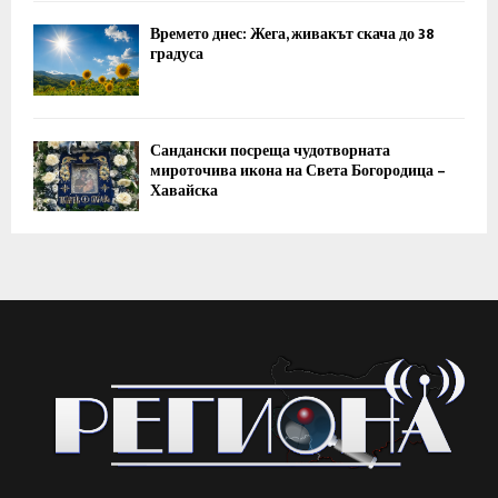
Времето днес: Жега, живакът скача до 38
градуса
Сандански посреща чудотворната
мироточива икона на Света Богородица –
Хавайска