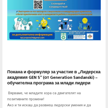
E
N
U
Покана и формуляр за участие в „Лидерска
академия GEN S“ (от Generation Sandanski) –
обучителна програма за млади лидери
Вярваме, че младите хора са двигателят на
позитивните промени!
Ако и ти искаш да развиеш лидерски умения и да