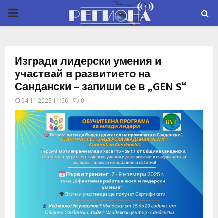
P
R
Изгради лидерски умения и
I
участвай в развитието на
Сандански – запиши се в „GEN S“
M
04.11.2025 11:06
0
A
R
Y
M