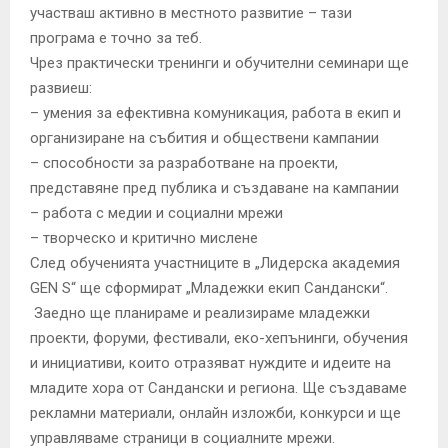
участваш активно в местното развитие – тази
програма е точно за теб.
Чрез практически тренинги и обучителни семинари ще
развиеш:
– умения за ефективна комуникация, работа в екип и
организиране на събития и обществени кампании
– способности за разработване на проекти,
представяне пред публика и създаване на кампании
– работа с медии и социални мрежи
– творческо и критично мислене
След обученията участниците в „Лидерска академия
GEN S“ ще сформират „Младежки екип Сандански“.
Заедно ще планираме и реализираме младежки
проекти, форуми, фестивали, еко-хепънинги, обучения
и инициативи, които отразяват нуждите и идеите на
младите хора от Сандански и региона. Ще създаваме
рекламни материали, онлайн изложби, конкурси и ще
управляваме страници в социалните мрежи.