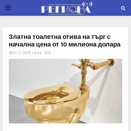
P
R
Златна тоалетна отива на търг с
I
начална цена от 10 милиона долара
01.11.2025 14:54
0
M
A
R
Y
M