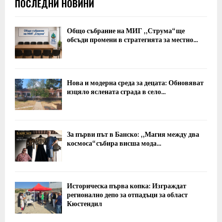
ПОСЛЕДНИ НОВИНИ
Общо събрание на МИГ „Струма“ ще
обсъди промени в стратегията за местно...
Нова и модерна среда за децата: Обновяват
изцяло яслената сграда в село...
За първи път в Банско: „Магия между два
космоса“ събира висша мода...
Историческа първа копка: Изграждат
регионално депо за отпадъци за област
Кюстендил