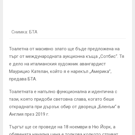
E
N
Снимка: БТА
U
Тоалетна от масивно злато ще бъде предложена на
търг от международната аукционна къща „Сотбис“. Тя
е дело на италианския художник авангардист
Маурицио Кателан, който я е нарекъл „Америка”,
предава БТА.
Тоалетната е напълно функционална и идентична с
тази, която придоби световна слава, когато беше
открадната при дързък обир от двореца „Бленъм“ в
Англия през 2019 г.
Търгът ще се проведе на 18 ноември в Ню Йорк, а
обявената начална цена е толкова колкото струват