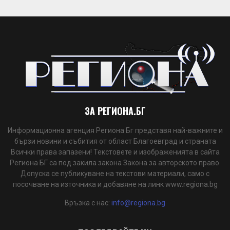
ЗА РЕГИОНА.БГ
Информационна агенция Региона Бг представя най-важните и
бързи новини и събития от област Благоевград и страната
Всички права запазени! Текстовете и изображенията в сайта
Региона БГ са под закила закона Закона за авторското право.
Допуска се публикуване на текстови материали, само с
посочване на източника и добавяне на линк www.regiona.bg
Връзка с нас:
info@regiona.bg