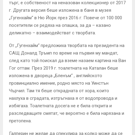
търг, е собственост на неназован колекционер от 2017
г. Другата версия беше изложена в баня в музея
„Гугенхайм“ в Ню Йорк през 2016 г. Повече от 100 000
посетители се редяха на опашка, за да – казано
деликатно – взаимодействат с творбата.
От „Гугенхайм“ предложиха творбата на президента на
САЩ Доналд Тръмп по време на първия му мандат,
след като той поискал да вземе назаем картина на Ван
Гог оттам. През 2019 г. тоалетната на Каталан беше
изложена в двореца „Бленъм“ , английското
провинциално имение, родно място на Уинстън
Чърчил. Там тя беше открадната от хора, които
нахлуха в сградата, изтръгнаха я от водопровода и
избягаха. Тоалетната досега не е била открита и
разследващите смятат, че вероятно е била нарязана и
претопена.
Галперин не желае да спекулира за колко може да се