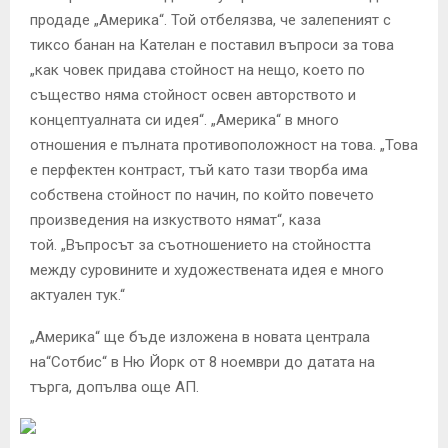
продаде „Америка“. Той отбелязва, че залепеният с
тиксо банан на Кателан е поставил въпроси за това
„как човек придава стойност на нещо, което по
същество няма стойност освен авторството и
концептуалната си идея“. „Америка“ в много
отношения е пълната противоположност на това. „Това
е перфектен контраст, тъй като тази творба има
собствена стойност по начин, по който повечето
произведения на изкуството нямат“, каза
той. „Въпросът за съотношението на стойността
между суровините и художествената идея е много
актуален тук.“
„Америка“ ще бъде изложена в новата централа
на“Сотбис“ в Ню Йорк от 8 ноември до датата на
търга, допълва още АП.