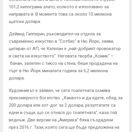
101,2 килограма злато, колкото е използвано за
направата ѝ. В момента това са около 10 милиона
щатски долара.
Дейвид Галперин, ръководител на отдела за
съвременно изкуство в “Сотбис“ в Ню Йорк, заяви,
цитиран от АП, че Кателан е „най-добрият провокатор
в света на изкуството“. Неговата творба „Комик“ –
банан, залепен с тиксо на стена, беше продадена на
търг в Ню Йорк миналата година за 6,2 милиона
долара.
Художникът е заявил, че сега тоалетната осмива
прекомерното богатство. „Каквото и да ядете, обяд за
200 долара или хот-дог за 2 долара, резултатите са
едни и същи, що се отнася до тоалетната“, каза той
веднъж. Две версии на „Америка“ бяха създадени
през 2016 г. Тази, която сега ще бъде предложена на