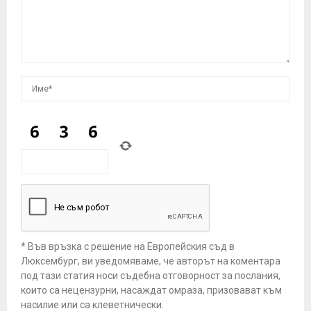
* Във връзка с решение на Европейския съд в
Люксембург, ви уведомяваме, че авторът на коментара
под тази статия носи съдебна отговорност за послания,
които са нецензурни, насаждат омраза, призовават към
насилие или са клеветнически.