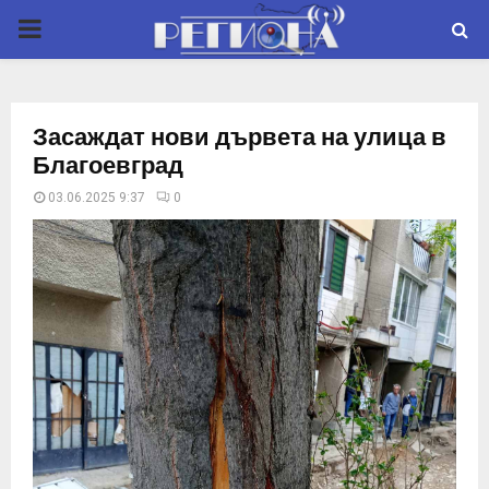
P
R
Засаждат нови дървета на улица в
I
Благоевград
03.06.2025 9:37
0
M
A
R
Y
M