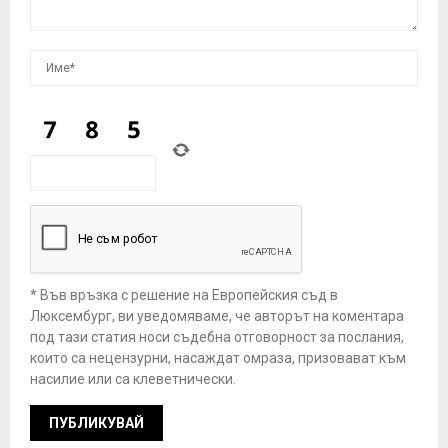
* Във връзка с решение на Европейския съд в
Люксембург, ви уведомяваме, че авторът на коментара
под тази статия носи съдебна отговорност за послания,
които са нецензурни, насаждат омраза, призовават към
насилие или са клеветнически.