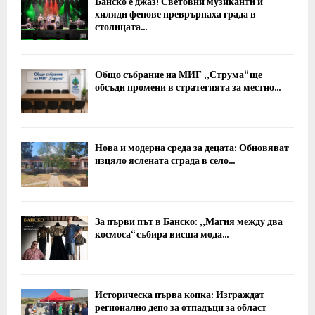
Банско е джаз! Световни музиканти и
хиляди фенове преврърнаха града в
столицата...
Общо събрание на МИГ „Струма“ ще
обсъди промени в стратегията за местно...
Нова и модерна среда за децата: Обновяват
изцяло яслената сграда в село...
За първи път в Банско: „Магия между два
космоса“ събира висша мода...
Историческа първа копка: Изграждат
регионално депо за отпадъци за област