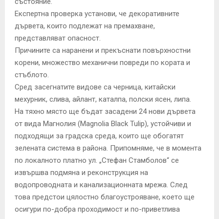
състояние.
Експертна проверка установи, че декоративните
дървета, които подлежат на премахване,
представляват опасност.
Причините са наранени и прекъснати повърхностни
корени, множество механични повреди по кората и
стъблото.
Сред засегнатите видове са черница, китайски
мехурник, слива, айлант, каталпа, полски ясен, липа.
На тяхно място ще бъдат засадени 24 нови дървета
от вида Магнолия (Magnolia Black Tulip), устойчиви и
подходящи за градска среда, които ще обогатят
зелената система в района. Припомняме, че в момента
по локалното платно ул. „Стефан Стамболов“ се
извършва подмяна и реконструкция на
водопроводната и канализационната мрежа. След
това предстои цялостно благоустрояване, което ще
осигури по-добра проходимост и по-приветлива