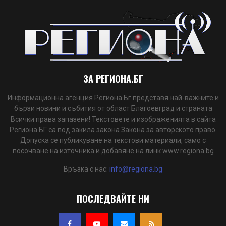
ЗА РЕГИОНА.БГ
Информационна агенция Региона Бг представя най-важните и
бързи новини и събития от област Благоевград и страната
Всички права запазени! Текстовете и изображенията в сайта
Региона БГ са под закила закона Закона за авторското право.
Допуска се публикуване на текстови материали, само с
посочване на източника и добавяне на линк www.regiona.bg
Връзка с нас:
info@regiona.bg
ПОСЛЕДВАЙТЕ НИ