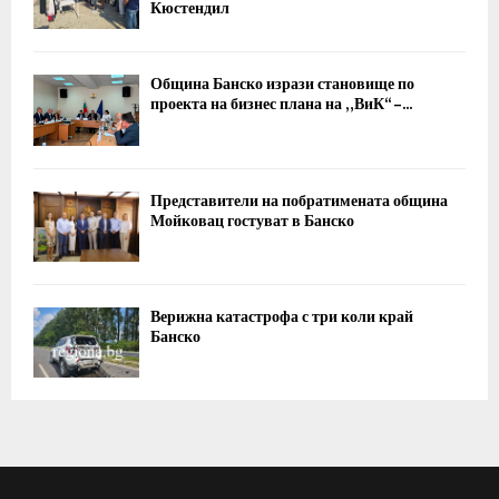
Кюстендил
Община Банско изрази становище по
проекта на бизнес плана на „ВиК“ –...
Представители на побратимената община
Мойковац гостуват в Банско
Верижна катастрофа с три коли край
Банско