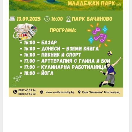
E
N
U