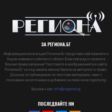
ЗА РЕГИОНА.БГ
Информационна агенция Региона Бг представя най-важните и
бързи новини и събития от област Благоевград и страната
Всички права запазени! Текстовете и изображенията в сайта
Региона БГ са под закила закона Закона за авторското право.
Допуска се публикуване на текстови материали, само с
посочване на източника и добавяне на линк www.regiona.bg
Връзка с нас:
info@regiona.bg
ПОСЛЕДВАЙТЕ НИ