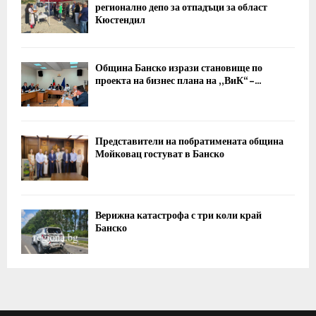
регионално депо за отпадъци за област
Кюстендил
Община Банско изрази становище по
проекта на бизнес плана на „ВиК“ –...
Представители на побратимената община
Мойковац гостуват в Банско
Верижна катастрофа с три коли край
Банско