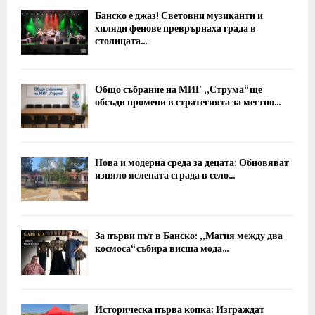
Банско е джаз! Световни музиканти и
хиляди фенове преврърнаха града в
столицата...
Общо събрание на МИГ „Струма“ ще
обсъди промени в стратегията за местно...
Нова и модерна среда за децата: Обновяват
изцяло яслената сграда в село...
За първи път в Банско: „Магия между два
космоса“ събира висша мода...
Историческа първа копка: Изграждат