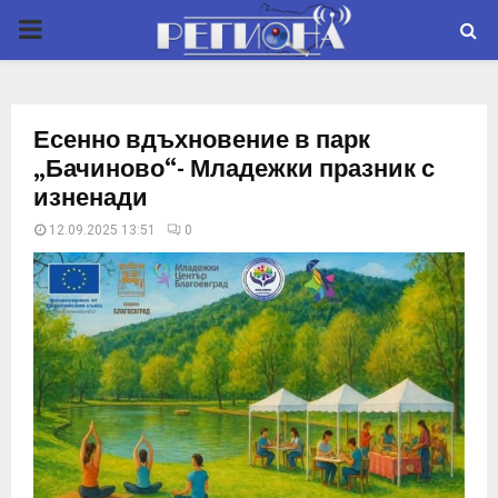
P
R
Есенно вдъхновение в парк
I
„Бачиново“- Младежки празник с
изненади
M
12.09.2025 13:51
0
A
R
Y
M