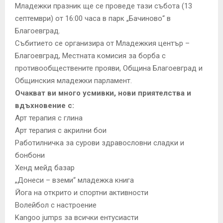
Младежки празник ще се проведе тази събота (13
септември) от 16:00 часа в парк „Бачиново“ в
Благоевград.
Събитието се организира от Младежкия център –
Благоевград, Местната комисия за борба с
противообществените прояви, Община Благоевград и
Общинския младежки парламент.
Очакват ви много усмивки, нови приятелства и
вдъхновение с:
Арт терапия с глина
Арт терапия с акрилни бои
Работилничка за сурови здравословни сладки и
бонбони
Хенд мейд базар
„Донеси – вземи“ младежка книга
Йога на открито и спортни активности
Волейбол с настроение
Kangoo jumps за всички ентусиасти