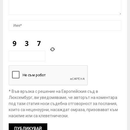
* Във връзка с решение на Европейския съд в
Люксембург, ви уведомяваме, че авторът на коментара
под тази статия носи съдебна отговорност за послания,
които са нецензурни, насаждат омраза, призовават към
насилие или са клеветнически.