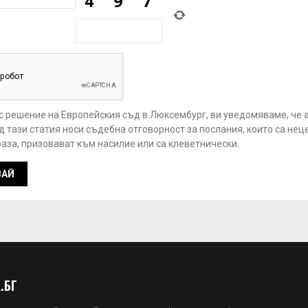
 с решение на Европейския съд в Люксембург, ви уведомяваме, че 
 тази статия носи съдебна отговорност за послания, които са нец
аза, призовават към насилие или са клеветнически.
.БГ