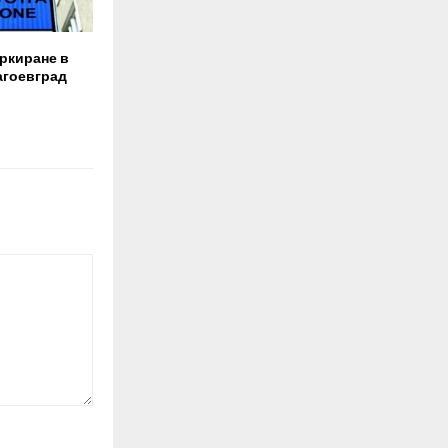
аркиране в
агоевград