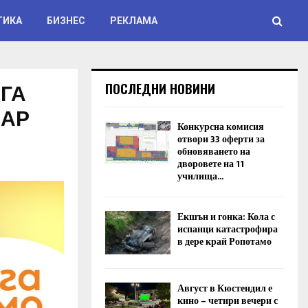
ТИКА
БИЗНЕС
РЕКЛАМА
ГА
ПОСЛЕДНИ НОВИНИ
ЗАР
Конкурсна комисия
отвори 33 оферти за
обновяването на
дворовете на 11
училища...
Екшън и гонка: Кола с
испанци катастрофира
в дере край Ропотамо
Август в Кюстендил е
кино – четири вечери с