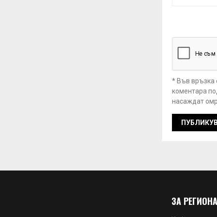
* Във връзка
коментара под
насаждат омр
ЗА РЕГИОНА