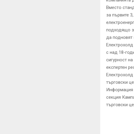
компанията д
Вместо станд
за първите 3
електроенерг
подходящо за
да подновят 
Електрохолд 
с над 18-год
сигурност на
експертен ре
Електрохолд 
търговски це
Информация з
секция Кампа
търговски це