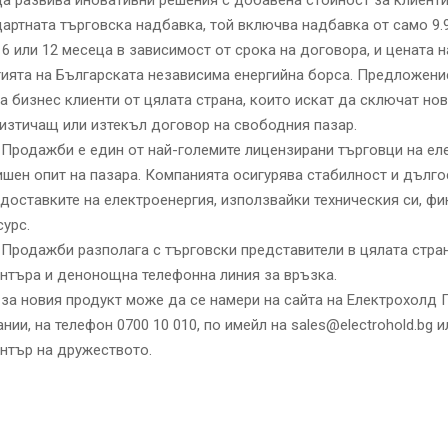
а развива иновативни решения с добавена стойност за клиенти
артната търговска надбавка, той включва надбавка от само 9.9
, 6 или 12 месеца в зависимост от срока на договора, и цената н
ията на Българската независима енергийна борса. Предложени
 бизнес клиенти от цялата страна, които искат да сключат но
изтичащ или изтекъл договор на свободния пазар.
Продажби е един от най-големите лицензирани търговци на ел
ишен опит на пазара. Компанията осигурява стабилност и дълг
 доставките на електроенергия, използвайки техническия си, фи
сурс.
Продажби разполага с търговски представители в цялата стран
нтъра и денонощна телефонна линия за връзка.
а новия продукт може да се намери на сайта на Електрохолд 
нии, на телефон 0700 10 010, по имейл на
sales@electrohold.bg
и
нтър на дружеството.