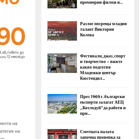
премиерни филми и...
Разлог посреща младия
талант Виктория
Колева
Фестивали, джаз, спорт
и творчество – вижте
какво подготвя
Младежки център
Кюстендил...
През 1969 г. български
експерти залагат АЕЦ
„Козлодуй“ да работи и
при...
иенти на
Сметната палата
атегия на
започна проверка за