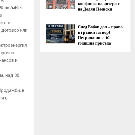
те.
конфликт на интереси
0 лв./мВтч
на Делян Пеевски
а
ето е
След Бобов дол – право
в договор или
в гръцки затвор!
Петричанин с 10-
годишна присъда
ектроенергия
осрочна
нансов и
а, над 30
Продажби, в
ли в