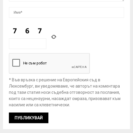
* Във връзка с решение на Европейския съд в
Люксембург, ви уведомяваме, че авторът на коментара
под тази статия носи съдебна отговорност за послания,
които са нецензурни, насаждат омраза, призовават към
насилие или са клеветнически.