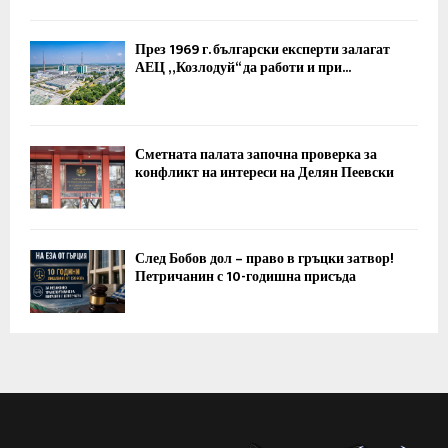
През 1969 г. български експерти залагат
АЕЦ „Козлодуй“ да работи и при...
Сметната палата започна проверка за
конфликт на интереси на Делян Пеевски
След Бобов дол – право в гръцки затвор!
Петричанин с 10-годишна присъда