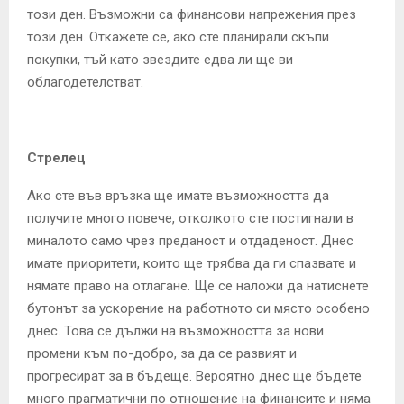
този ден. Възможни са финансови напрежения през
този ден. Откажете се, ако сте планирали скъпи
покупки, тъй като звездите едва ли ще ви
облагодетелстват.
Стрелец
Ако сте във връзка ще имате възможността да
получите много повече, отколкото сте постигнали в
миналото само чрез преданост и отдаденост. Днес
имате приоритети, които ще трябва да ги спазвате и
нямате право на отлагане. Ще се наложи да натиснете
бутонът за ускорение на работното си място особено
днес. Това се дължи на възможността за нови
промени към по-добро, за да се развият и
прогресират за в бъдеще. Вероятно днес ще бъдете
много прагматични по отношение на финансите и няма