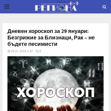
P
R
Дневен хороскоп за 29 януари:
I
Безгрижие за Близнаци, Рак – не
бъдете песимисти
M
29.01.2026 9:47
0
A
R
Y
M