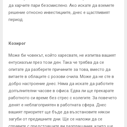
да харчите пари безсмислено. Ако искате да вземете
решение относно инвестициите, днес е щастливият
период.
Козирог
Може би човекът, който харесвате, не изпитва вашият
ентусиазъм през този ден. Така че трябва да се
опитате да разберете причините за това, вместо да
витаете в облаците с розови очила. Може да не сте в
добро настроение днес. Няма да искате да работите
допълнителни часове в офиса. Едва ли ще прекарате
работното си време без стрес с колегите. За повечето
денят е неблагоприятен в работната сфера. Днес
вашият приоритет ще бъде да възстановите някои
загуби от предишните дни. Ще се наложи да се
справите с предстоящите ви разплащания, които ще