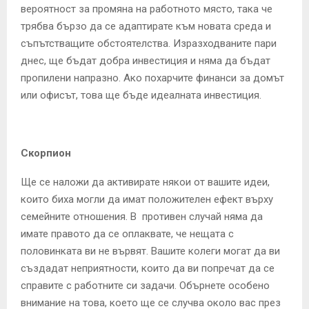
вероятност за промяна на работното място, така че
трябва бързо да се адаптирате към новата среда и
съпътстващите обстоятелства. Изразходваните пари
днес, ще бъдат добра инвестиция и няма да бъдат
пропилени напразно. Ако похарчите финанси за домът
или офисът, това ще бъде идеалната инвестиция.
Скорпион
Ще се наложи да активирате някои от вашите идеи,
които биха могли да имат положителен ефект върху
семейните отношения. В противен случай няма да
имате правото да се оплаквате, че нещата с
половинката ви не вървят. Вашите колеги могат да ви
създадат неприятности, които да ви попречат да се
справите с работните си задачи. Обърнете особено
внимание на това, което ще се случва около вас през