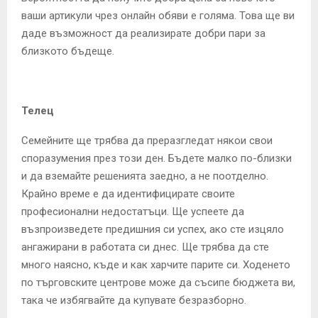
ваши артикули чрез онлайн обяви е голяма. Това ще ви
даде възможност да реализирате добри пари за
близкото бъдеще.
Телец
Семейните ще трябва да преразгледат някои свои
споразумения през този ден. Бъдете малко по-близки
и да вземайте решенията заедно, а не поотделно.
Крайно време е да идентифицирате своите
професионални недостатъци. Ще успеете да
възпроизведете предишния си успех, ако сте изцяло
ангажирани в работата си днес. Ще трябва да сте
много наясно, къде и как харчите парите си. Ходенето
по търговските центрове може да съсипе бюджета ви,
така че избягвайте да купувате безразборно.