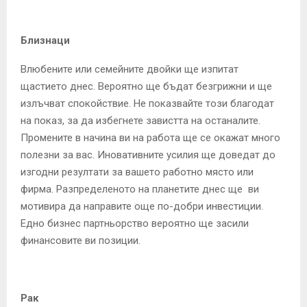
Близнаци
Влюбените или семейните двойки ще изпитат
щастието днес. Вероятно ще бъдат безгрижни и ще
излъчват спокойствие. Не показвайте този благодат
на показ, за да избегнете завистта на останалите.
Промените в начина ви на работа ще се окажат много
полезни за вас. Иновативните усилия ще доведат до
изгодни резултати за вашето работно място или
фирма. Разпределеното на планетите днес ще ви
мотивира да направите още по-добри инвестиции.
Едно бизнес партньорство вероятно ще засили
финансовите ви позиции.
Рак