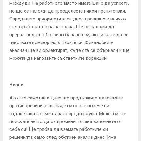
между ви. На работното място имате шанс да успеете,
но ще се наложи да преодолеете някои препятствия.
Определете приоритетите си днес правилно и всичко
ще заработи във ваша полза. Ще се наложи да
преразгледате обстойно баланса си, ако искате да се
чувствате комфортно с парите си. Финансовите
анализи ще ви ориентират, къде сте се объркали и ще
можете да направите съответните корекции.
Везни
Ако сте самотни и днес ще продължите да вземате
противоречиви решения, които все повече ви
отдалечават от мечтаната сродна душа. Може би ще
поискате нещо да се промени, тогава започнете от
себе си! Ще трябва да вземате работните си
решенията само след обстоен анализ днес. Има