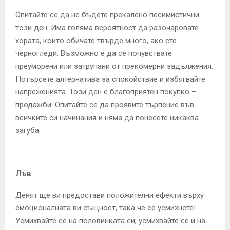
Опитайте се да не бъдете прекалено песимистични
този ден. Има голяма вероятност да разочаровате
хората, които обичате твърде много, ако сте
черногледи. Възможно е да се почувствате
преуморени или затрупани от прекомерни задължения.
Потърсете алтернатива за спокойствие и избягвайте
напреженията. Този ден е благоприятен покупко –
продажби. Опитайте се да проявите търпение във
всичките си начинания и няма да понесете никаква
загуба.
Лъв
Денят ще ви предостави положителни ефекти върху
емоционалната ви същност, така че се усмихнете!
Усмихвайте се на половинката си, усмихвайте се и на