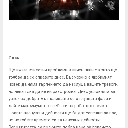
E
N
U
Овен
Ще имате известни проблеми в личен план с които ще
трябва да се справите днес. Възможно е любимият
човек да няма търпението да изслуша вашите тревоги,
но нека това да не ви разстройва. Днес условията за
успех са добри. Възползвайте се от лунната фаза и
дайте максимумът от себе си на работното място.
Новите планувани дейности ще бъдат успешни за вас,
но не губете времето си за ненужни дейности.
Вероятността да получите добра цена за повечето