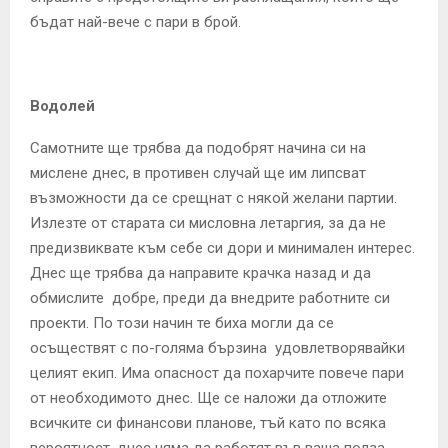
бъдат най-вече с пари в брой.
Водолей
Самотните ще трябва да подобрят начина си на
мислене днес, в противен случай ще им липсват
възможности да се срещнат с някой желани партии.
Излезте от старата си мисловна летаргия, за да не
предизвиквате към себе си дори и минимален интерес.
Днес ще трябва да направите крачка назад и да
обмислите добре, преди да внедрите работните си
проекти. По този начин те биха могли да се
осъществят с по-голяма бързина удовлетворявайки
целият екип. Има опасност да похарчите повече пари
от необходимото днес. Ще се наложи да отложите
всичките си финансови планове, тъй като по всяка
вероятност, днес няма да работят във ваша полза.