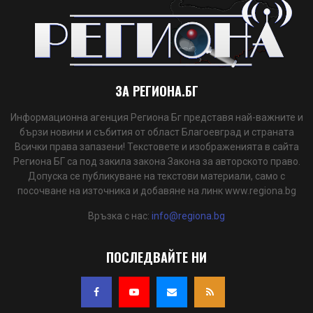
ЗА РЕГИОНА.БГ
Информационна агенция Региона Бг представя най-важните и
бързи новини и събития от област Благоевград и страната
Всички права запазени! Текстовете и изображенията в сайта
Региона БГ са под закила закона Закона за авторското право.
Допуска се публикуване на текстови материали, само с
посочване на източника и добавяне на линк www.regiona.bg
Връзка с нас:
info@regiona.bg
ПОСЛЕДВАЙТЕ НИ