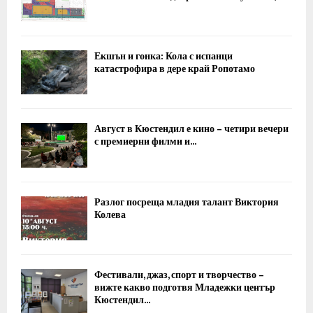
Екшън и гонка: Кола с испанци
катастрофира в дере край Ропотамо
Август в Кюстендил е кино – четири вечери
с премиерни филми и...
Разлог посреща младия талант Виктория
Колева
Фестивали, джаз, спорт и творчество –
вижте какво подготвя Младежки център
Кюстендил...