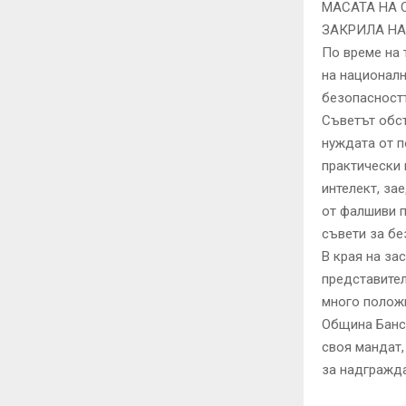
МАСАТА НА 
ЗАКРИЛА НА
По време на 
на националн
безопасностт
Съветът обсъ
нуждата от п
практически 
интелект, за
от фалшиви п
съвети за бе
В края на за
представител
много положи
Община Банс
своя мандат,
за надгражд