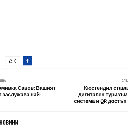
0
ВИНА
СЛЕ
омивка Савов: Вашият
Кюстендил става
 заслужава най-
дигитален туризъм
система и QR достъп 
 НОВИНИ