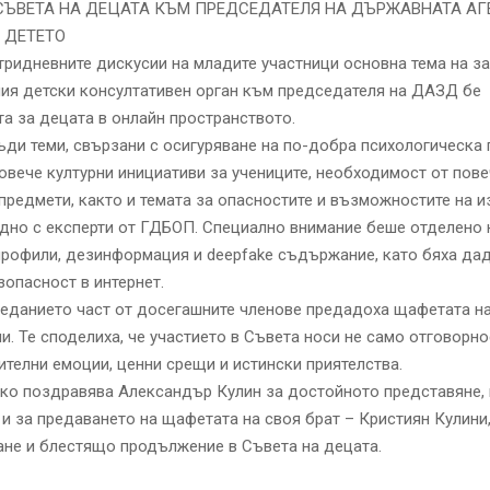
СЪВЕТА НА ДЕЦАТА КЪМ ПРЕДСЕДАТЕЛЯ НА ДЪРЖАВНАТА АГ
 ДЕТЕТО
тридневните дискусии на младите участници основна тема на з
ия детски консултативен орган към председателя на ДАЗД бе
а за децата в онлайн пространството.
ди теми, свързани с осигуряване на по-добра психологическа 
овече културни инициативи за учениците, необходимост от пове
предмети, както и темата за опасностите и възможностите на и
едно с експерти от ГДБОП. Специално внимание беше отделено 
рофили, дезинформация и deepfake съдържание, като бяха да
зопасност в интернет.
седанието част от досегашните членове предадоха щафетата н
и. Те споделиха, че участието в Съвета носи не само отговорнос
телни емоции, ценни срещи и истински приятелства.
ко поздравява Александър Кулин за достойното представяне, 
 и за предаването на щафетата на своя брат – Кристиян Кулини
ане и блестящо продължение в Съвета на децата.