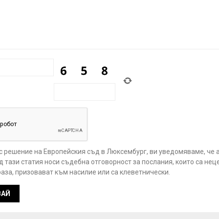
 с решение на Европейския съд в Люксембург, ви уведомяваме, че 
 тази статия носи съдебна отговорност за послания, които са нец
аза, призовават към насилие или са клеветнически.