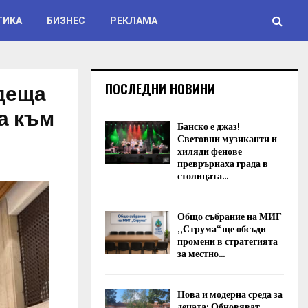
ТИКА
БИЗНЕС
РЕКЛАМА
одеща
ПОСЛЕДНИ НОВИНИ
а към
Банско е джаз!
Световни музиканти и
хиляди фенове
преврърнаха града в
столицата...
Общо събрание на МИГ
„Струма“ ще обсъди
промени в стратегията
за местно...
Нова и модерна среда за
децата: Обновяват