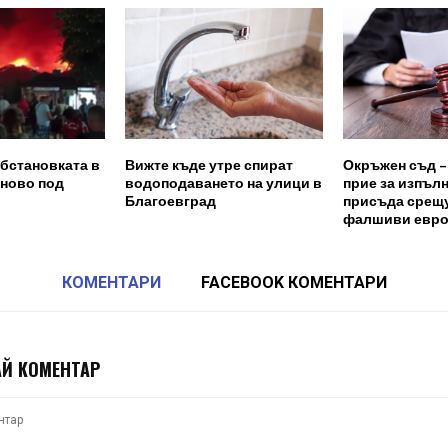
бстановката в
Вижте къде утре спират
Окръжен съд 
яново под
водоподаването на улици в
прие за изпъл
Благоевград
присъда срещу
фалшиви евр
КОМЕНТАРИ
FACEBOOK КОМЕНТАРИ
Й КОМЕНТАР