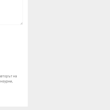
авторът на
ензурни,