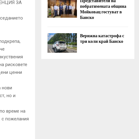
Представители на
ЕНЦИЯ ЗА
побратимената община
Мойковац гостуват в
Банско
аседанието
Верижна катастрофа с
три коли край Банско
подкрепа,
че
зкуствения
на рисковете
дени ценни
а нови
т, но и
по време на
, с пожелания