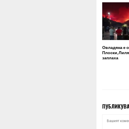
Овладяна е о
Плоски, Лил
заплаха
ПУБЛИКУВА