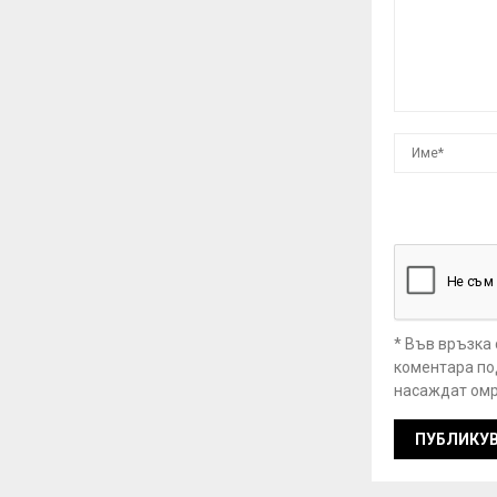
* Във връзка
коментара под
насаждат омр