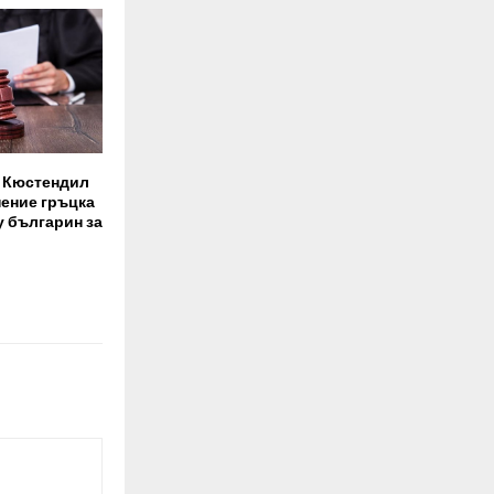
– Кюстендил
нение гръцка
 българин за
о