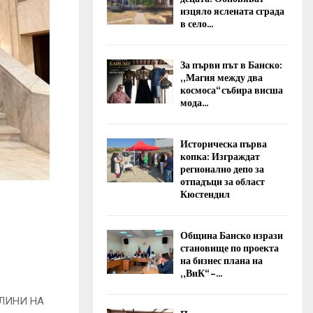
изцяло яслената сграда
в село...
За първи път в Банско:
„Магия между два
космоса“ събира висша
мода...
Историческа първа
копка: Изграждат
регионално депо за
отпадъци за област
Кюстендил
Община Банско изрази
становище по проекта
на бизнес плана на
„ВиК“ –...
ЛИНИ НА