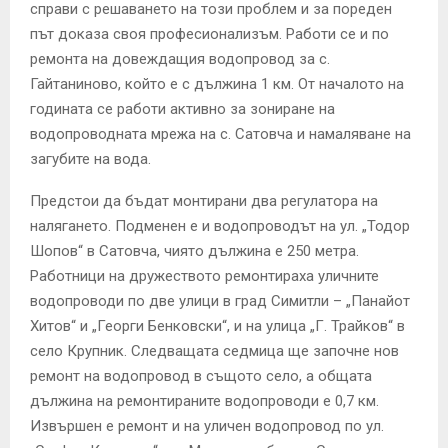
справи с решаването на този проблем и за пореден
път доказа своя професионализъм. Работи се и по
ремонта на довеждащия водопровод за с.
Гайтаниново, който е с дължина 1 км. От началото на
годината се работи активно за зониране на
водопроводната мрежа на с. Сатовча и намаляване на
загубите на вода.
Предстои да бъдат монтирани два регулатора на
налягането. Подменен е и водопроводът на ул. „Тодор
Шопов“ в Сатовча, чиято дължина е 250 метра.
Работници на дружеството ремонтираха уличните
водопроводи по две улици в град Симитли – „Панайот
Хитов“ и „Георги Бенковски“, и на улица „Г. Трайков“ в
село Крупник. Следващата седмица ще започне нов
ремонт на водопровод в същото село, а общата
дължина на ремонтираните водопроводи е 0,7 км.
Извършен е ремонт и на уличен водопровод по ул.