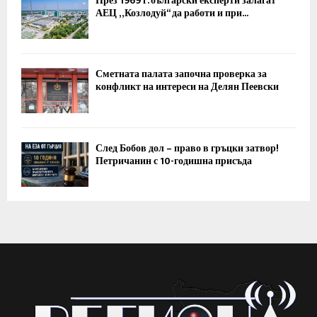
През 1969 г. български експерти залагат
АЕЦ „Козлодуй“ да работи и при...
Сметната палата започна проверка за
конфликт на интереси на Делян Пеевски
След Бобов дол – право в гръцки затвор!
Петричанин с 10-годишна присъда