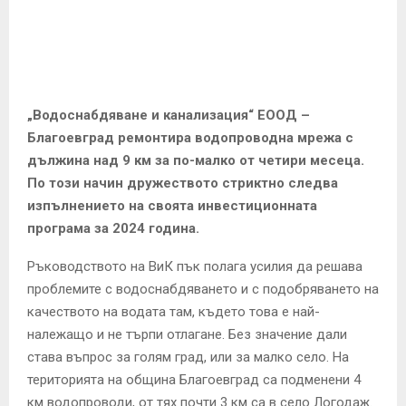
E
N
U
„Водоснабдяване и канализация“ ЕООД –
Благоевград ремонтира водопроводна мрежа с
дължина над 9 км за по-малко от четири месеца.
По този начин дружеството стриктно следва
изпълнението на своята инвестиционната
програма за 2024 година.
Ръководството на ВиК пък полага усилия да решава
проблемите с водоснабдяването и с подобряването на
качеството на водата там, където това е най-
належащо и не търпи отлагане. Без значение дали
става въпрос за голям град, или за малко село. На
територията на община Благоевград са подменени 4
км водопроводи, от тях почти 3 км са в село Логодаж.