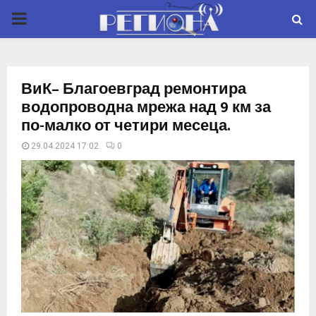
P
R
ВиК– Благоевград ремонтира
I
водопроводна мрежа над 9 км за
по-малко от четири месеца.
M
29.04.2024 17:02
0
A
R
Y
M