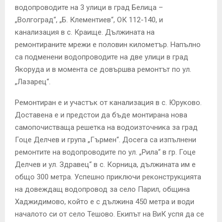
водопроводите на 3 улици в град Белица –
„Волгоград“, „Б. Клементиев“, ОК 112-140, и
канализация в с. Краище. Дължината на
ремонтираните мрежи е половин километър. Напълно
са подменени водопроводите на две улици в град
Якоруда и в момента се довършва ремонтът по ул.
„Лазарец“.
Ремонтиран е и участък от канализация в с. Юруково.
Доставена е и предстои да бъде монтирана нова
самопочистваща решетка на водоизточника за град
Гоце Делчев и група „Гърмен“. Досега са изпълнени
ремонтите на водопроводите по ул. „Рила“ в гр. Гоце
Делчев и ул. Здравец“ в с. Корница, дължината им е
общо 300 метра. Успешно приключи реконструкцията
на довеждащ водопровод за село Парил, община
Хаджидимово, който е с дължина 450 метра и води
началото си от село Тешово. Екипът на ВиК успя да се