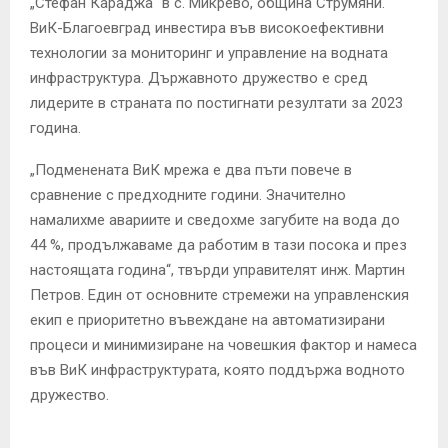
„Стефан Караджа“ в с. Микрево, община Струмяни.
ВиК-Благоевград инвестира във високоефективни
технологии за мониторинг и управление на водната
инфраструктура. Държавното дружество е сред
лидерите в страната по постигнати резултати за 2023
година.
„Подменената ВиК мрежа е два пъти повече в
сравнение с предходните години. Значително
намалихме авариите и сведохме загубите на вода до
44 %, продължаваме да работим в тази посока и през
настоящата година“, твърди управителят инж. Мартин
Петров. Един от основните стремежи на управленския
екип е приоритетно въвеждане на автоматизирани
процеси и минимизиране на човешкия фактор и намеса
във ВиК инфраструктурата, която поддържа водното
дружество.