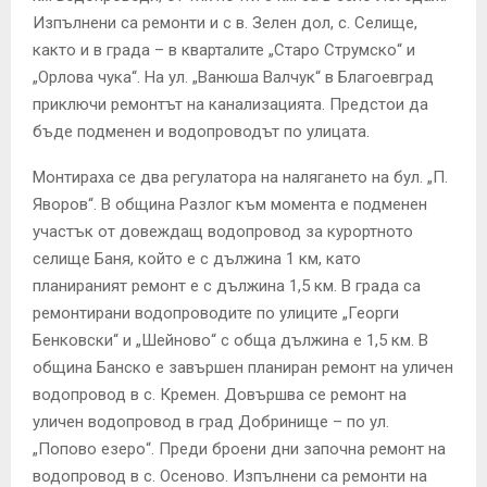
Изпълнени са ремонти и с в. Зелен дол, с. Селище,
както и в града – в кварталите „Старо Струмско“ и
„Орлова чука“. На ул. „Ванюша Валчук“ в Благоевград
приключи ремонтът на канализацията. Предстои да
бъде подменен и водопроводът по улицата.
Монтираха се два регулатора на налягането на бул. „П.
Яворов“. В община Разлог към момента е подменен
участък от довеждащ водопровод за курортното
селище Баня, който е с дължина 1 км, като
планираният ремонт е с дължина 1,5 км. В града са
ремонтирани водопроводите по улиците „Георги
Бенковски“ и „Шейново“ с обща дължина е 1,5 км. В
община Банско е завършен планиран ремонт на уличен
водопровод в с. Кремен. Довършва се ремонт на
уличен водопровод в град Добринище – по ул.
„Попово езеро“. Преди броени дни започна ремонт на
водопровод в с. Осеново. Изпълнени са ремонти на