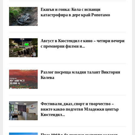
Екшън и гонка: Кола с испанци
катастрофира в дере край Ропотамо
Август в Кюстендил е кино – четири вечери
с премиерни филми и...
Разлог посреща младия талант Виктория
Колева
Фестивали, джаз, спорт и творчество –
вижте какво подготвя Младежки център
Кюстендил...