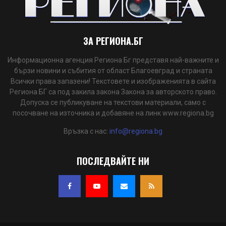
ЗА РЕГИОНА.БГ
Информационна агенция Региона Бг представя най-важните и
бързи новини и събития от област Благоевград и страната
Всички права запазени! Текстовете и изображенията в сайта
Региона БГ са под закила закона Закона за авторското право.
Допуска се публикуване на текстови материали, само с
посочване на източника и добавяне на линк www.regiona.bg
Връзка с нас:
info@regiona.bg
ПОСЛЕДВАЙТЕ НИ