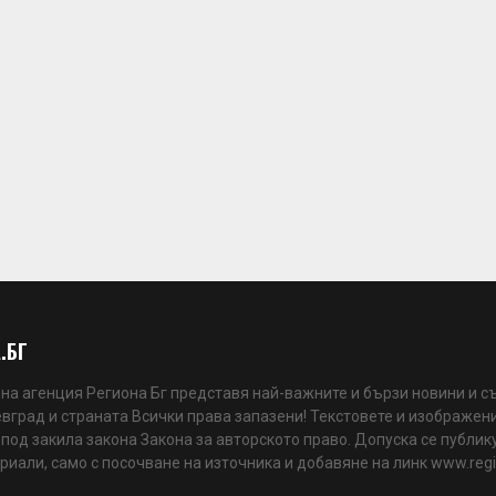
.БГ
а агенция Региона Бг представя най-важните и бързи новини и с
вград и страната Всички права запазени! Текстовете и изображени
 под закила закона Закона за авторското право. Допуска се публик
риали, само с посочване на източника и добавяне на линк www.reg