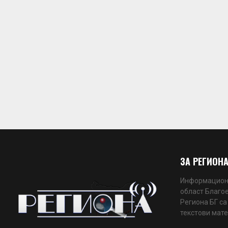
ЗА РЕГИОНА
Информационн
област Благое
Региона БГ са
текстови мате