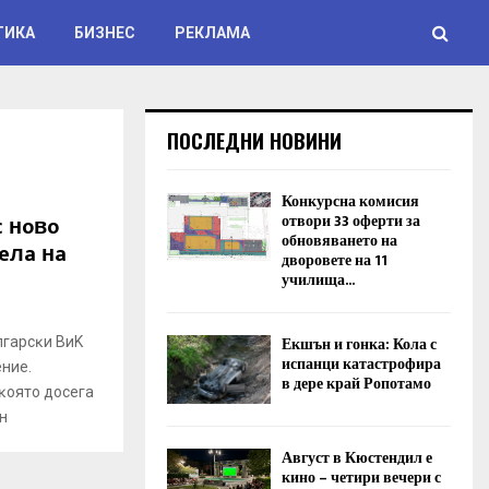
ТИКА
БИЗНЕС
РЕКЛАМА
ПОСЛЕДНИ НОВИНИ
Конкурсна комисия
c нoвo
отвори 33 оферти за
обновяването на
eлa нa
дворовете на 11
училища...
Екшън и гонка: Кола с
лгapcĸи BиK
испанци катастрофира
ниe.
в дере край Ропотамо
ĸoятo дoceгa
н
Август в Кюстендил е
кино – четири вечери с