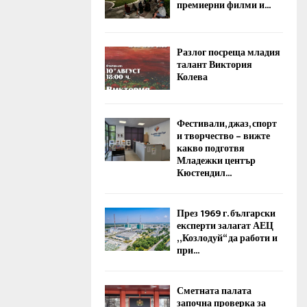
премиерни филми и...
Разлог посреща младия
талант Виктория
Колева
Фестивали, джаз, спорт
и творчество – вижте
какво подготвя
Младежки център
Кюстендил...
През 1969 г. български
експерти залагат АЕЦ
„Козлодуй“ да работи и
при...
Сметната палата
започна проверка за