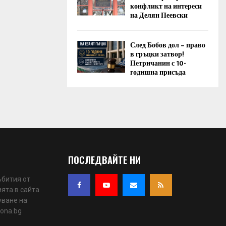
конфликт на интереси
на Делян Пеевски
След Бобов дол – право
в гръцки затвор!
Петричанин с 10-
годишна присъда
ПОСЛЕДВАЙТЕ НИ
ъбития от
ята в сайта
уване на
iona.bg