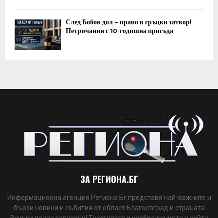
След Бобов дол – право в гръцки затвор!
Петричанин с 10-годишна присъда
ЗА РЕГИОНА.БГ
Информационна агенция Региона Бг представя най-важните и
бързи новини и събития от област Благоевград и страната
Всички права запазени! Текстовете и изображенията в сайта