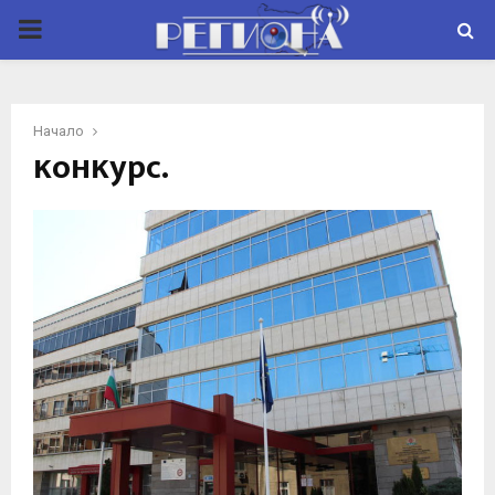
P
R
Начало
I
ĸoнĸypc.
M
A
R
Y
M