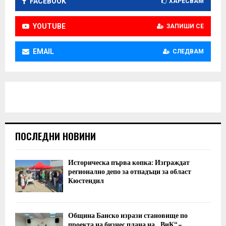
FACEBOOK
ХАРЕСВАМ
YOUTUBE
ЗАПИШИ СЕ
EMAIL
СЛЕДВАМ
ПОСЛЕДНИ НОВИНИ
Историческа първа копка: Изграждат
регионално депо за отпадъци за област
Кюстендил
Община Банско изрази становище по
проекта на бизнес плана на „ВиК“ –...