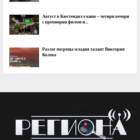
Август в Кюстендил е кино – четири вечери
с премиерни филми и...
Разлог посреща младия талант Виктория
Колева