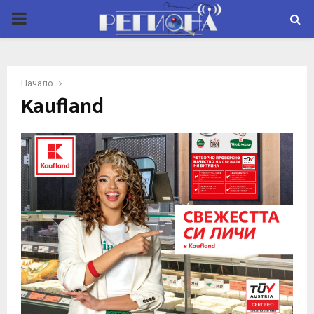
P
R
Начало
I
Kaufland
M
A
R
Y
M