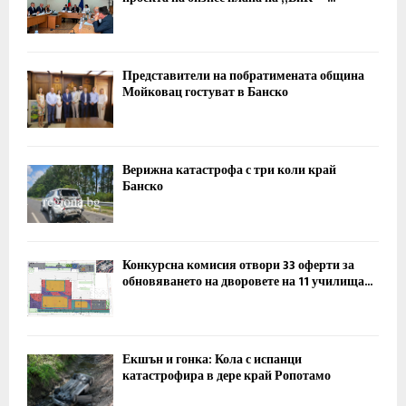
Представители на побратимената община
Мойковац гостуват в Банско
Верижна катастрофа с три коли край
Банско
Конкурсна комисия отвори 33 оферти за
обновяването на дворовете на 11 училища...
Екшън и гонка: Кола с испанци
катастрофира в дере край Ропотамо