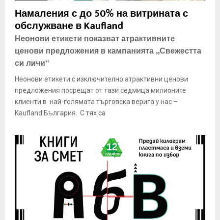
E
Намаления с до 50% на витрината с
обслужване в Kaufland
N
Неонови етикети показват атрактивните
ценови предложения в кампанията „Свежестта
U
си личи“
Неонови етикети с изключително атрактивни ценови
предложения посрещат от тази седмица милионите
клиенти в най-голямата търговска верига у нас –
Kaufland България. С тях са