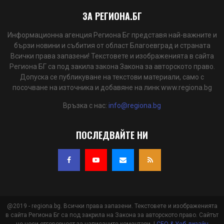
ЗА РЕГИОНА.БГ
Информационна агенция Региона Бг представя най-важните и
бързи новини и събития от област Благоевград и страната
Всички права запазени! Текстовете и изображенията в сайта
Региона БГ са под закила закона Закона за авторското право.
Допуска се публикуване на текстови материали, само с
посочване на източника и добавяне на линк www.regiona.bg
Връзка с нас:
info@regiona.bg
ПОСЛЕДВАЙТЕ НИ
@2019 - regiona.bg. Всички права запазени. Текстовете и изображенията
в сайта Региона Бг са под закрила на Закона за авторското право. Сайтът
не носи отговорност за написаните коментари. |
СЕО & Уеб дизайн