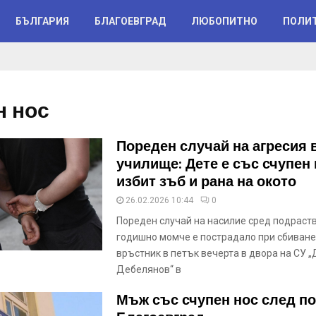
БЪЛГАРИЯ
БЛАГОЕВГРАД
ЛЮБОПИТНО
ПОЛИ
н нос
Пореден случай на агресия 
училище: Дете е със счупен 
избит зъб и рана на окото
26.02.2026 10:44
0
Пореден случай на насилие сред подраств
годишно момче е пострадало при сбиване
връстник в петък вечерта в двора на СУ 
Дебелянов“ в
Мъж със счупен нос след по