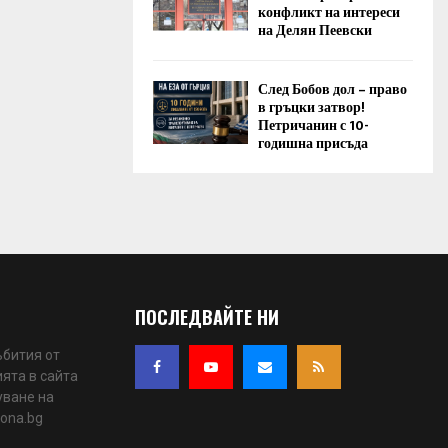
конфликт на интереси
на Делян Пеевски
След Бобов дол – право
в гръцки затвор!
Петричанин с 10-
годишна присъда
ПОСЛЕДВАЙТЕ НИ
ъбития от
ята в сайта
уване на
iona.bg