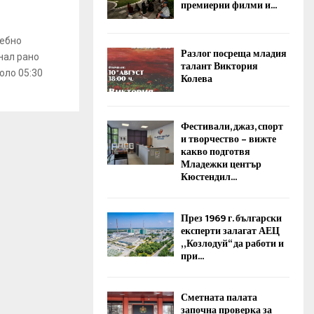
премиерни филми и...
дебно
Разлог посреща младия
нал рано
талант Виктория
оло 05:30
Колева
Фестивали, джаз, спорт
и творчество – вижте
какво подготвя
Младежки център
Кюстендил...
През 1969 г. български
експерти залагат АЕЦ
„Козлодуй“ да работи и
при...
Сметната палата
започна проверка за