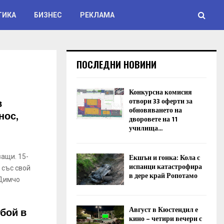
ТИКА
БИЗНЕС
РЕКЛАМА
ПОСЛЕДНИ НОВИНИ
Конкурсна комисия
в
отвори 33 оферти за
обновяването на
нос,
дворовете на 11
училища...
Екшън и гонка: Кола с
ащи. 15-
испанци катастрофира
 със свой
в дере край Ропотамо
„Димчо
Август в Кюстендил е
бой в
кино – четири вечери с