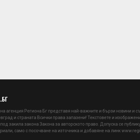
.БГ
а агенция Региона Бг представя най-важните и бързи новини и с
вград и страната Всички права запазени! Текстовете и изображени
 под закила закона Закона за авторското право. Допуска се публик
риали, само с посочване на източника и добавяне на линк www.reg