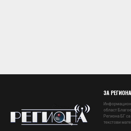
ЗА РЕГИОНА
Информационн
област Благое
Региона БГ са
текстови мате