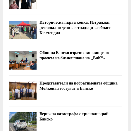
Историческа първа копка: Изграждат
регионално депо за отпадъци за област
Кюстендил
Община Банско изрази становище по
проекта на бизнес плана на „ВиК“ –...
Представители на побратимената община
Мойковац гостуват в Банско
Верижна катастрофа с три коли край
Банско