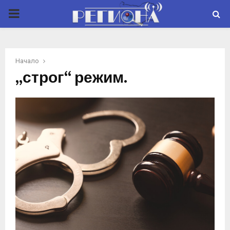
P
R
Начало
I
„строг“ режим.
M
A
R
Y
M