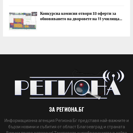
Конкурсна комисия отвори 33 оферти за
обновяването на дворовете на 11 училища...
ЗА РЕГИОНА.БГ
Информационна агенция Региона Бг представя най-важните и
бързи новини и събития от област Благоевград и страната
Всички права запазени! Текстовете и изображенията в сайта