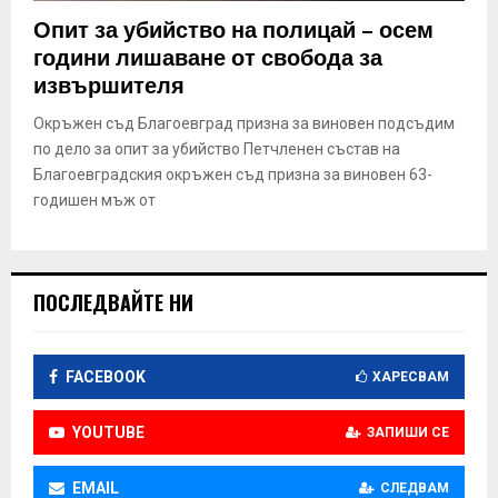
E
Опит за убийство на полицай – осем
години лишаване от свобода за
N
извършителя
Окръжен съд Благоевград призна за виновен подсъдим
U
по дело за опит за убийство Петчленен състав на
Благоевградския окръжен съд призна за виновен 63-
годишен мъж от
ПОСЛЕДВАЙТЕ НИ
FACEBOOK
ХАРЕСВАМ
YOUTUBE
ЗАПИШИ СЕ
EMAIL
СЛЕДВАМ