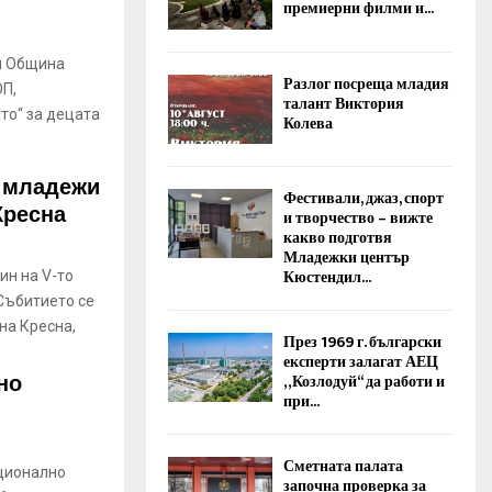
премиерни филми и...
и Община
Разлог посреща младия
П,
талант Виктория
то“ за децата
Колева
и младежи
Фестивали, джаз, спорт
Кресна
и творчество – вижте
какво подготвя
Младежки център
Кюстендил...
ин на V-то
Събитието се
на Кресна,
През 1969 г. български
експерти залагат АЕЦ
но
„Козлодуй“ да работи и
при...
Сметната палата
ционално
започна проверка за