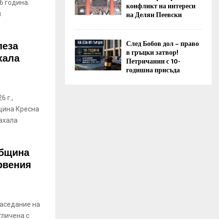
6 година.
конфликт на интереси
на Делян Пеевски
й
пеза
След Бобов дол – право
в гръцки затвор!
хала
Петричанин с 10-
годишна присъда
 г.,
щина Кресна
ахала
Община
рвения
заседание на
тличена с