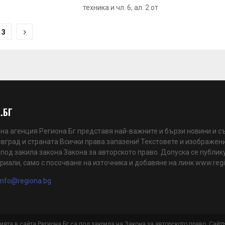
техника и чл. 6, ал. 2 от
3
.БГ
а агенция Региона Бг представя най-важните и бързи новини и с
вград и страната Всички права запазени! Текстовете и изображени
 под закила закона Закона за авторското право. Допуска се публик
риали, само с посочване на източника и добавяне на линк www.reg
info@regiona.bg
ията в сайта Региона Бг са под закрила на Закона за авторското право. Сайт