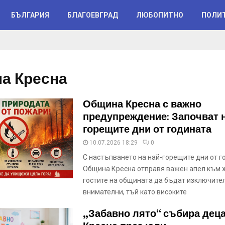
БЪЛГАРИЯ
БЛАГОЕВГРАД
ЛЮБОПИТНО
ПОЛИ
а Кресна
Община Кресна с важно
предупреждение: Започват 
горещите дни от годината
10.07.2026 18:29
0
С настъпването на най-горещите дни от г
Община Кресна отправя важен апел към 
гостите на общината да бъдат изключите
внимателни, тъй като високите
„Забавно лято“ събира деца