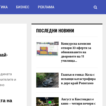
ТИКА
БИЗНЕС
РЕКЛАМА
ПОСЛЕДНИ НОВИНИ
Конкурсна комисия
отвори 33 оферти за
обновяването на
най-
дворовете на 11
училища...
Екшън и гонка: Кола с
одината
испанци катастрофира
жителите и
в дере край Ропотамо
лно
Август в Кюстендил е
та на
кино – четири вечери с