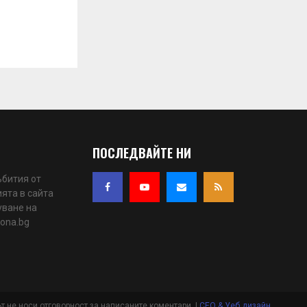
ПОСЛЕДВАЙТЕ НИ
ъбития от
ята в сайта
уване на
iona.bg
ът не носи отговорност за написаните коментари. |
СЕО & Уеб дизайн