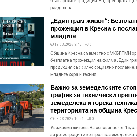
българските традиции. Надпреварата ще
разделена
„Един грам живот“: Безплат
прожекция в Кресна с посла
младите
19.03.2026 9:43
0
Община Кресна съвместно с МКБППМН ор
безплатна прожекция на филма „Един гра
продукция със силно социално послание,
младите хора и техния
Важно за земеделските стоп
график за технически прегл
земеделска и горска техника
територията на община Кре
03.03.2026 10:51
0
Уважаеми жители, На основание чл. 16, ал.
за регистрация и контрол на земеделската