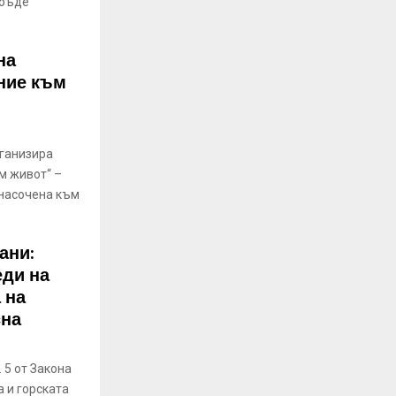
 бъде
на
ние към
ганизира
м живот“ –
 насочена към
ани:
еди на
 на
сна
 5 от Закона
 и горската