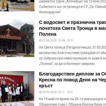
шахматно турне „Асеневци“ на 10 юни 202
Събитието ще се проведе в СУ „Св. Паиси
Хилендарски“
С водосвет и празнична тра
почетоха Света Троица в ма
Полена
01.06.2026 15:49
0
На Света троица (Петдесетница), 31.05.2026
множество благочестиви граждани от об
се събраха при новостроящия се храм в м
„Полена“, за да отбележат смирено
Благодарствен диплом за 
Кресна по повод Деня на Че
кръст
20.05.2026 15:11
0
На 19 май по време на 26‑то извънредно 
Общинския съвет, Община Кресна беше о