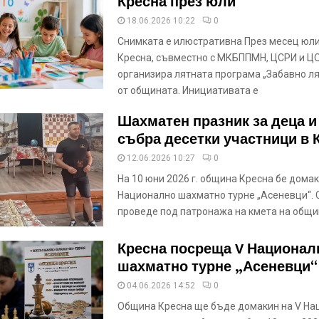
Кресна през юли
18.06.2026 10:22
0
Снимката е илюстративна През месец юл
Кресна, съвместно с МКБППМН, ЦСРИ и ЦО
организира лятната програма „Забавно ля
от общината. Инициативата е
Шахматен празник за деца 
събра десетки участници в 
12.06.2026 10:27
0
На 10 юни 2026 г. община Кресна бе домак
Национално шахматно турне „Асеневци“. 
проведе под патронажа на кмета на общи
Кресна посреща V Национал
шахматно турне „Асеневци“
04.06.2026 14:52
0
Община Кресна ще бъде домакин на V На