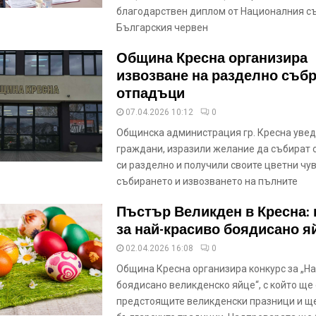
благодарствен диплом от Националния с
Българския червен
Община Кресна организира
извозване на разделно съб
отпадъци
07.04.2026 10:12
0
Общинска администрация гр. Кресна уве
граждани, изразили желание да събират
си разделно и получили своите цветни чув
събирането и извозването на пълните
Пъстър Великден в Кресна: 
за най-красиво боядисано я
02.04.2026 16:08
0
Община Кресна организира конкурс за „Н
боядисано великденско яйце“, с който ще
предстоящите великденски празници и щ