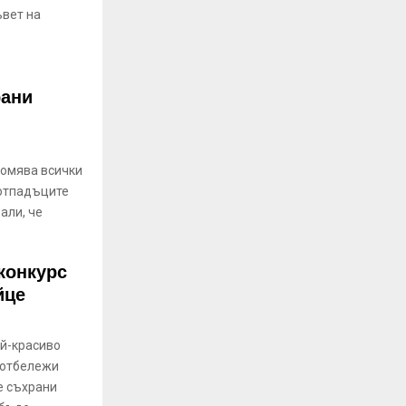
ъвет на
рани
домява всички
 отпадъците
али, че
конкурс
йце
ай-красиво
 отбележи
е съхрани