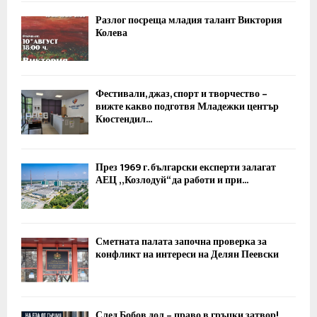
Разлог посреща младия талант Виктория
Колева
Фестивали, джаз, спорт и творчество –
вижте какво подготвя Младежки център
Кюстендил...
През 1969 г. български експерти залагат
АЕЦ „Козлодуй“ да работи и при...
Сметната палата започна проверка за
конфликт на интереси на Делян Пеевски
След Бобов дол – право в гръцки затвор!