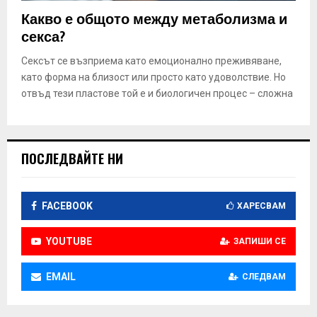
E
Какво е общото между метаболизма и
секса?
N
Сексът се възприема като емоционално преживяване,
като форма на близост или просто като удоволствие. Но
U
отвъд тези пластове той е и биологичен процес – сложна
ПОСЛЕДВАЙТЕ НИ
FACEBOOK
ХАРЕСВАМ
YOUTUBE
ЗАПИШИ СЕ
EMAIL
СЛЕДВАМ