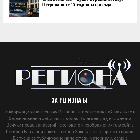
Петричанин с 10-годишна присъда
ЗА РЕГИОНА.БГ
Информационна агенция Региона Бг представя най-важните и
бързи новини и събития от област Благоевград и страната
Всички права запазени! Текстовете и изображенията в сайта
Региона БГ са под закила закона Закона за авторското право.
Допуска се публикуване на текстови материали, само с