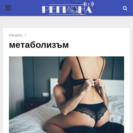
P
R
Начало
I
метаболизъм
M
A
R
Y
M