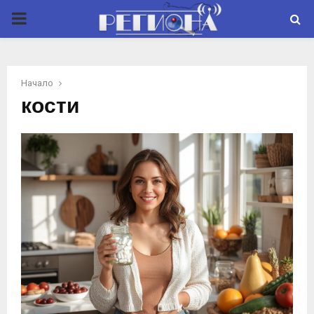
P
R
Начало
I
кости
M
A
R
Y
M