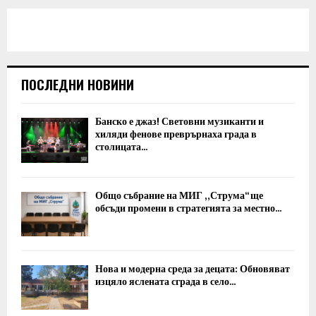
ПОСЛЕДНИ НОВИНИ
Банско е джаз! Световни музиканти и
хиляди фенове преврърнаха града в
столицата...
Общо събрание на МИГ „Струма“ ще
обсъди промени в стратегията за местно...
Нова и модерна среда за децата: Обновяват
изцяло яслената сграда в село...