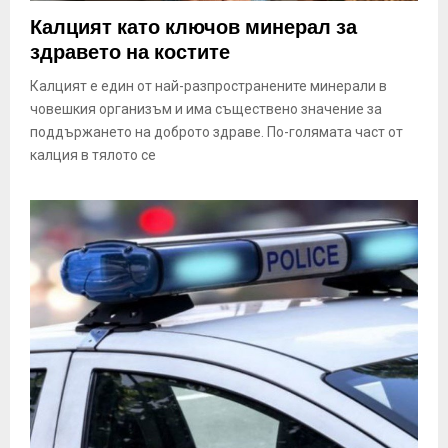
E
Калцият като ключов минерал за
здравето на костите
N
Калцият е един от най-разпространените минерали в
човешкия организъм и има съществено значение за
U
поддържането на доброто здраве. По-голямата част от
калция в тялото се