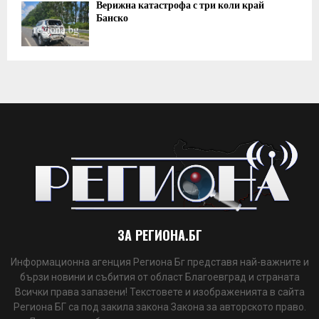
Верижна катастрофа с три коли край
Банско
ЗА РЕГИОНА.БГ
Информационна агенция Региона Бг представя най-важните и
бързи новини и събития от област Благоевград и страната
Всички права запазени! Текстовете и изображенията в сайта
Региона БГ са под закила закона Закона за авторското право.