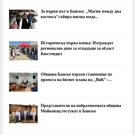
За първи път в Банско: „Магия между два
космоса“ събира висша мода...
Историческа първа копка: Изграждат
регионално депо за отпадъци за област
Кюстендил
Община Банско изрази становище по
проекта на бизнес плана на „ВиК“ –...
Представители на побратимената община
Мойковац гостуват в Банско