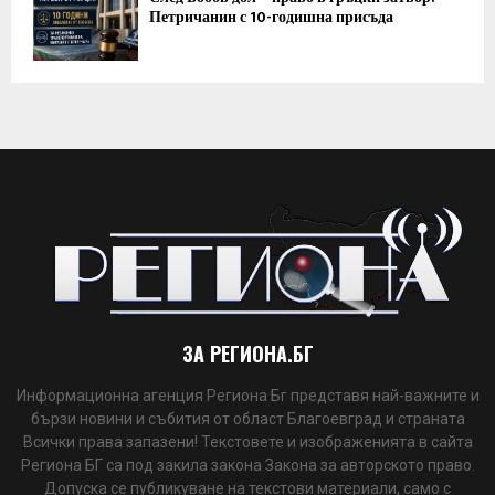
Петричанин с 10-годишна присъда
ЗА РЕГИОНА.БГ
Информационна агенция Региона Бг представя най-важните и
бързи новини и събития от област Благоевград и страната
Всички права запазени! Текстовете и изображенията в сайта
Региона БГ са под закила закона Закона за авторското право.
Допуска се публикуване на текстови материали, само с