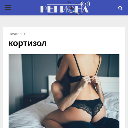
P
R
Начало
I
кортизол
M
A
R
Y
M