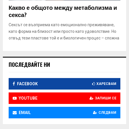
E
Какво е общото между метаболизма и
секса?
N
Сексът се възприема като емоционално преживяване,
като форма на близост или просто като удоволствие. Но
U
отвъд тези пластове той е и биологичен процес – сложна
ПОСЛЕДВАЙТЕ НИ
FACEBOOK
ХАРЕСВАМ
YOUTUBE
ЗАПИШИ СЕ
EMAIL
СЛЕДВАМ