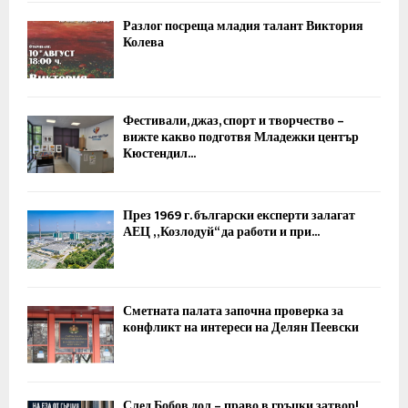
Разлог посреща младия талант Виктория
Колева
Фестивали, джаз, спорт и творчество –
вижте какво подготвя Младежки център
Кюстендил...
През 1969 г. български експерти залагат
АЕЦ „Козлодуй“ да работи и при...
Сметната палата започна проверка за
конфликт на интереси на Делян Пеевски
След Бобов дол – право в гръцки затвор!