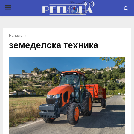
P
R
Начало
I
земеделска техника
M
A
R
Y
M