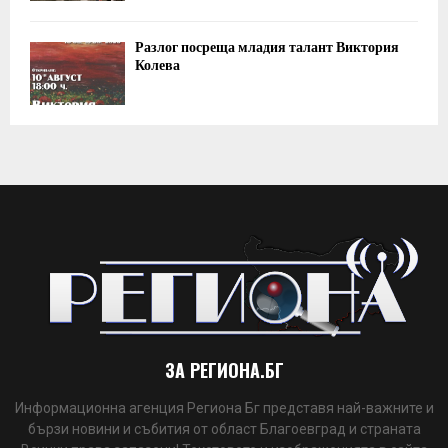
Разлог посреща младия талант Виктория
Колева
ЗА РЕГИОНА.БГ
Информационна агенция Региона Бг представя най-важните и
бързи новини и събития от област Благоевград и страната