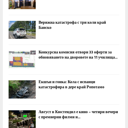
Верижна катастрофа с три коли край
Банско
Конкурсна комисия отвори 33 оферти за
обновяването на дворовете на 11 училища...
Екшън и гонка: Кола с испанци
катастрофира в дере край Ропотамо
Август в Кюстендил е кино – четири вечери
с премиерни филми и...