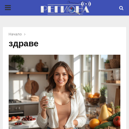
P
R
Начало
I
здраве
M
A
R
Y
M