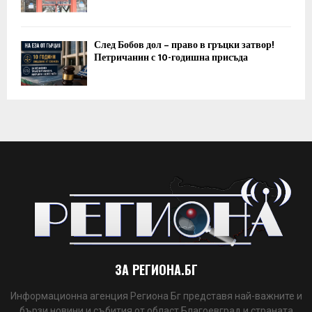
След Бобов дол – право в гръцки затвор!
Петричанин с 10-годишна присъда
ЗА РЕГИОНА.БГ
Информационна агенция Региона Бг представя най-важните и
бързи новини и събития от област Благоевград и страната