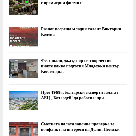
с премиерни филми и...
Разлог посреща младия талант Виктория
Колева
Фестивали, джаз, спорт и творчество –
вижте какво подготвя Младежки център
Кюстендил...
През 1969 г. български експерти залагат
АЕЦ „Козлодуй“ да работи и при...
Сметната палата започна проверка за
конфликт на интереси на Делян Пеевски