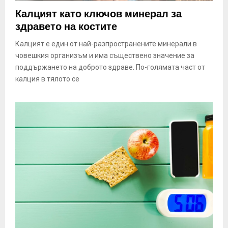
E
Калцият като ключов минерал за
здравето на костите
N
Калцият е един от най-разпространените минерали в
човешкия организъм и има съществено значение за
U
поддържането на доброто здраве. По-голямата част от
калция в тялото се