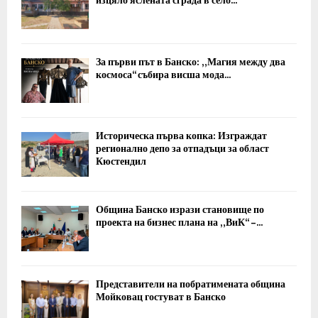
изцяло яслената сграда в село...
За първи път в Банско: „Магия между два
космоса“ събира висша мода...
Историческа първа копка: Изграждат
регионално депо за отпадъци за област
Кюстендил
Община Банско изрази становище по
проекта на бизнес плана на „ВиК“ –...
Представители на побратимената община
Мойковац гостуват в Банско