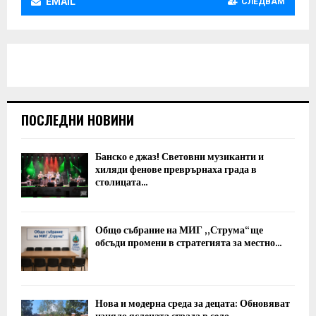
EMAIL
СЛЕДВАМ
ПОСЛЕДНИ НОВИНИ
Банско е джаз! Световни музиканти и
хиляди фенове преврърнаха града в
столицата...
Общо събрание на МИГ „Струма“ ще
обсъди промени в стратегията за местно...
Нова и модерна среда за децата: Обновяват