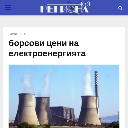
P
R
Начало
I
борсови цени на
електроенергията
M
A
R
Y
M