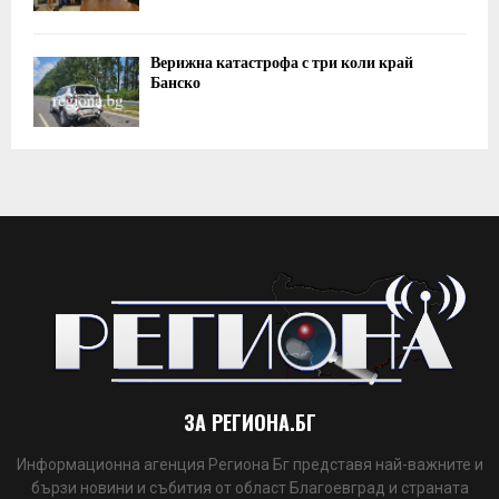
Верижна катастрофа с три коли край
Банско
ЗА РЕГИОНА.БГ
Информационна агенция Региона Бг представя най-важните и
бързи новини и събития от област Благоевград и страната