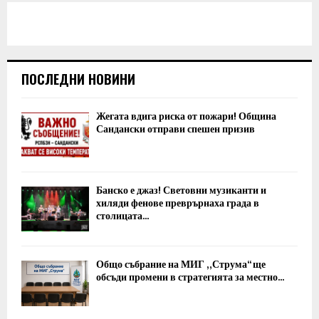
ПОСЛЕДНИ НОВИНИ
Жегата вдига риска от пожари! Община
Сандански отправи спешен призив
Банско е джаз! Световни музиканти и
хиляди фенове преврърнаха града в
столицата...
Общо събрание на МИГ „Струма“ ще
обсъди промени в стратегията за местно...