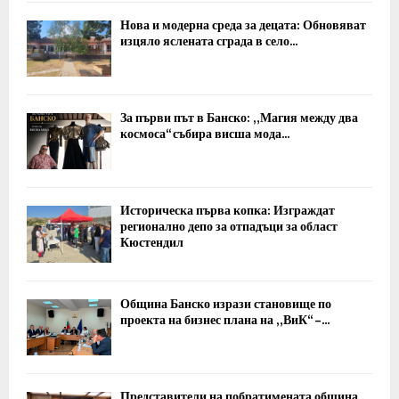
Нова и модерна среда за децата: Обновяват
изцяло яслената сграда в село...
За първи път в Банско: „Магия между два
космоса“ събира висша мода...
Историческа първа копка: Изграждат
регионално депо за отпадъци за област
Кюстендил
Община Банско изрази становище по
проекта на бизнес плана на „ВиК“ –...
Представители на побратимената община