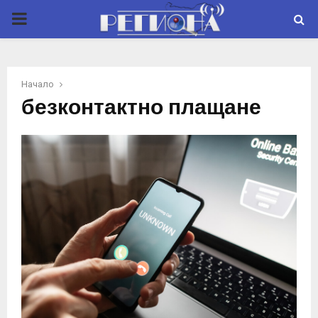
P
R
Начало
I
безконтактно плащане
M
A
R
Y
M