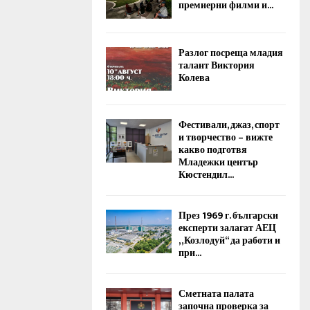
премиерни филми и...
Разлог посреща младия
талант Виктория
Колева
Фестивали, джаз, спорт
и творчество – вижте
какво подготвя
Младежки център
Кюстендил...
През 1969 г. български
експерти залагат АЕЦ
„Козлодуй“ да работи и
при...
Сметната палата
започна проверка за