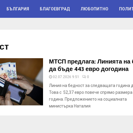
БЪЛГАРИЯ
БЛАГОЕВГРАД
ЛЮБОПИТНО
ПОЛИ
ст
МТСП предлага: Линията на
да бъде 443 евро догодина
02.07.2026 9:51
0
Линия на бедност за следващата година д
Това с 52,37 евро повече спрямо размера и
година. Предложението на социалната
министърка Наталия