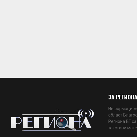
ЗА РЕГИОНА
Информационн
област Благое
Региона БГ са
текстови мате