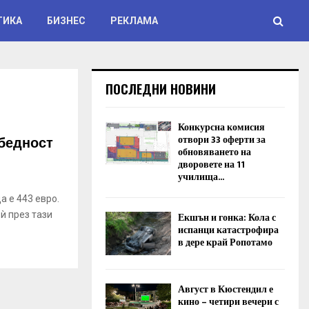
ТИКА
БИЗНЕС
РЕКЛАМА
ПОСЛЕДНИ НОВИНИ
Конкурсна комисия
 бедност
отвори 33 оферти за
обновяването на
дворовете на 11
училища...
а е 443 евро.
̀ през тази
Екшън и гонка: Кола с
испанци катастрофира
в дере край Ропотамо
Август в Кюстендил е
кино – четири вечери с