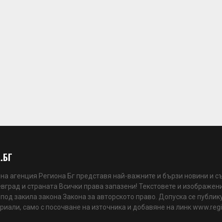
.БГ
а агенция Региона Бг представя най-важните и бързи новини и с
вград и страната Всички права запазени! Текстовете и изображени
 под закила закона Закона за авторското право. Допуска се публик
риали, само с посочване на източника и добавяне на линк www.reg