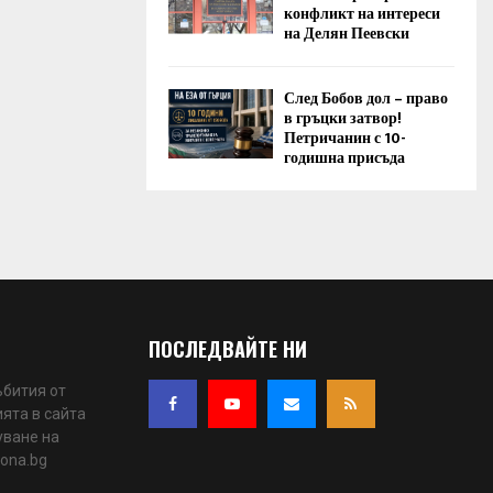
конфликт на интереси
на Делян Пеевски
След Бобов дол – право
в гръцки затвор!
Петричанин с 10-
годишна присъда
ПОСЛЕДВАЙТЕ НИ
ъбития от
ята в сайта
уване на
iona.bg